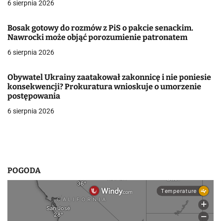
6 sierpnia 2026
a
Bosak gotowy do rozmów z PiS o pakcie senackim.
w
Nawrocki może objąć porozumienie patronatem
6 sierpnia 2026
p
i
Obywatel Ukrainy zaatakował zakonnicę i nie poniesie
konsekwencji? Prokuratura wnioskuje o umorzenie
s
postępowania
u
6 sierpnia 2026
POGODA