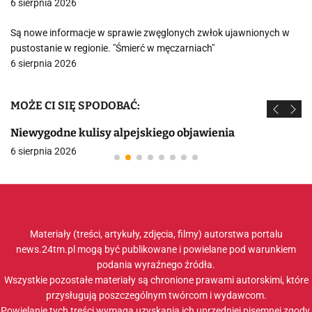
6 sierpnia 2026
Są nowe informacje w sprawie zwęglonych zwłok ujawnionych w
pustostanie w regionie. "Śmierć w męczarniach"
6 sierpnia 2026
MOŻE CI SIĘ SPODOBAĆ:
Niewygodne kulisy alpejskiego objawienia
6 sierpnia 2026
Materiały (treści, artykuły, zdjęcia, filmy) autorstwa portalu
news.24tm.pl mogą być publikowane i powielane pod warunkiem
podania wyraźnego źródła.
Wszystkie pozostałe materiały są chronione prawami autorskimi, które
przysługują poszczególnym twórcom i wydawcom.
Powielanie tych treści wymaga uzyskania ich uprzedniej pisemnej zgody.