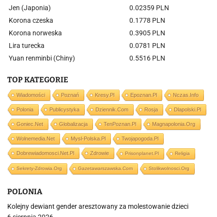
Jen (Japonia)
0.02359 PLN
Korona czeska
0.1778 PLN
Korona norweska
0.3905 PLN
Lira turecka
0.0781 PLN
Yuan renminbi (Chiny)
0.5516 PLN
TOP KATEGORIE
Wiadomości
Poznań
Kresy.pl
Epoznan.pl
Nczas.info
Polonia
Publicystyka
Dziennik.com
Rosja
Dlapolski.pl
Goniec.net
Globalizacja
TenPoznan.pl
Magnapolonia.org
Wolnemedia.net
Mysl-Polska.pl
Twojapogoda.pl
Dobrewiadomosci.net.pl
Zdrowie
Prisonplanet.pl
Religia
Sekrety-Zdrowia.org
Gazetawarszawska.com
Stolikwolnosci.org
POLONIA
Kolejny dewiant gender aresztowany za molestowanie dzieci