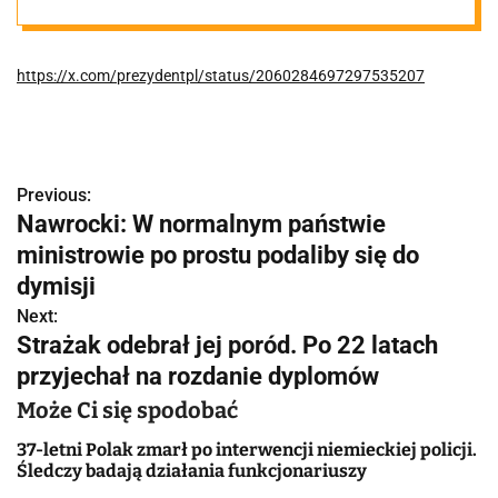
prezydentowi
https://x.com/prezydentpl/status/2060284697297535207
Zełenskiemu
Orderu Orła
Previous:
N
Białego –
Nawrocki: W normalnym państwie
a
ministrowie po prostu podaliby się do
Prezydent RP
w
dymisji
Next:
i
@NawrockiKn .
Strażak odebrał jej poród. Po 22 latach
g
przyjechał na rozdanie dyplomów
a
Może Ci się spodobać
c
37-letni Polak zmarł po interwencji niemieckiej policji.
Śledczy badają działania funkcjonariuszy
j