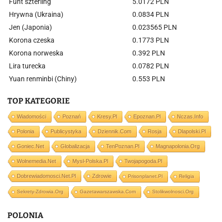
Funt szterling
5.0172 PLN
Hrywna (Ukraina)
0.0834 PLN
Jen (Japonia)
0.023565 PLN
Korona czeska
0.1773 PLN
Korona norweska
0.392 PLN
Lira turecka
0.0782 PLN
Yuan renminbi (Chiny)
0.553 PLN
TOP KATEGORIE
Wiadomości
Poznań
Kresy.pl
Epoznan.pl
Nczas.info
Polonia
Publicystyka
Dziennik.com
Rosja
Dlapolski.pl
Goniec.net
Globalizacja
TenPoznan.pl
Magnapolonia.org
Wolnemedia.net
Mysl-Polska.pl
Twojapogoda.pl
Dobrewiadomosci.net.pl
Zdrowie
Prisonplanet.pl
Religia
Sekrety-Zdrowia.org
Gazetawarszawska.com
Stolikwolnosci.org
POLONIA