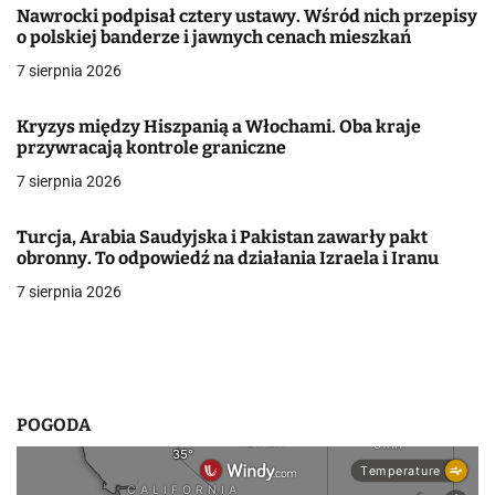
Nawrocki podpisał cztery ustawy. Wśród nich przepisy
j
o polskiej banderze i jawnych cenach mieszkań
a
7 sierpnia 2026
w
Kryzys między Hiszpanią a Włochami. Oba kraje
przywracają kontrole graniczne
p
7 sierpnia 2026
i
s
Turcja, Arabia Saudyjska i Pakistan zawarły pakt
obronny. To odpowiedź na działania Izraela i Iranu
u
7 sierpnia 2026
POGODA