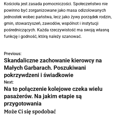
Kościoła jest zasada pomocniczości. Społeczeństwo nie
powinno być zorganizowane jako masa odizolowanych
jednostek wobec państwa, lecz jako żywy porządek rodzin,
gmin, stowarzyszeń, zawodów, wspólnot i instytucji
pośredniczących. Każda rzeczywistość ma swoją własną
funkcję i godność, którą należy szanować.
Previous:
N
Skandaliczne zachowanie kierowcy na
a
Małych Garbarach. Poszukiwani
w
pokrzywdzeni i świadkowie
Next:
i
Na to połączenie kolejowe czeka wielu
g
pasażerów. Na jakim etapie są
przygotowania
a
Może Ci się spodobać
c