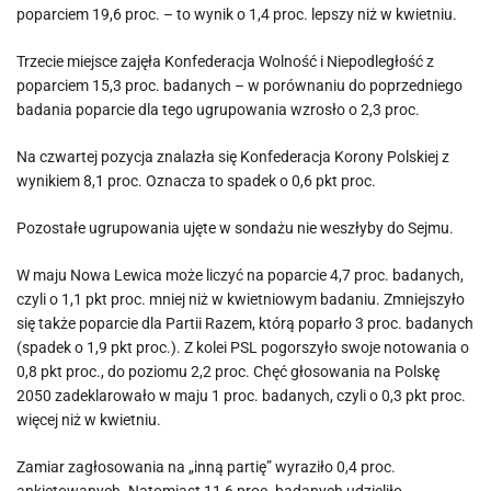
poparciem 19,6 proc. – to wynik o 1,4 proc. lepszy niż w kwietniu.
Trzecie miejsce zajęła Konfederacja Wolność i Niepodległość z
poparciem 15,3 proc. badanych – w porównaniu do poprzedniego
badania poparcie dla tego ugrupowania wzrosło o 2,3 proc.
Na czwartej pozycja znalazła się Konfederacja Korony Polskiej z
wynikiem 8,1 proc. Oznacza to spadek o 0,6 pkt proc.
Pozostałe ugrupowania ujęte w sondażu nie weszłyby do Sejmu.
W maju Nowa Lewica może liczyć na poparcie 4,7 proc. badanych,
czyli o 1,1 pkt proc. mniej niż w kwietniowym badaniu. Zmniejszyło
się także poparcie dla Partii Razem, którą poparło 3 proc. badanych
(spadek o 1,9 pkt proc.). Z kolei PSL pogorszyło swoje notowania o
0,8 pkt proc., do poziomu 2,2 proc. Chęć głosowania na Polskę
2050 zadeklarowało w maju 1 proc. badanych, czyli o 0,3 pkt proc.
więcej niż w kwietniu.
Zamiar zagłosowania na „inną partię” wyraziło 0,4 proc.