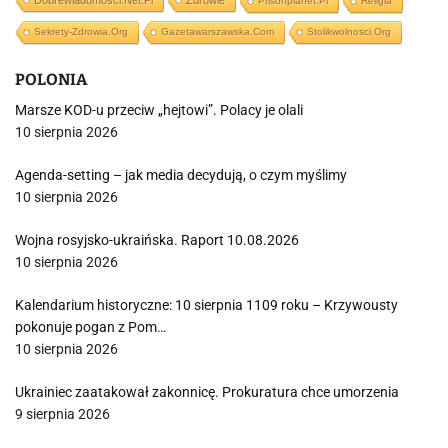
Dobrewiadomosci.net.pl
Zdrowie
Prisonplanet.pl
Religia
Sekrety-Zdrowia.org
Gazetawarszawska.com
Stolikwolnosci.org
POLONIA
Marsze KOD-u przeciw „hejtowi”. Polacy je olali
10 sierpnia 2026
Agenda-setting – jak media decydują, o czym myślimy
10 sierpnia 2026
Wojna rosyjsko-ukraińska. Raport 10.08.2026
10 sierpnia 2026
Kalendarium historyczne: 10 sierpnia 1109 roku – Krzywousty
pokonuje pogan z Pom…
10 sierpnia 2026
Ukrainiec zaatakował zakonnicę. Prokuratura chce umorzenia
9 sierpnia 2026