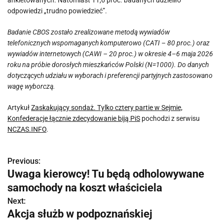
ankietowanych. Natomiast 11,6 proc. badanych udzieliło
odpowiedzi „trudno powiedzieć”.
Badanie CBOS zostało zrealizowane metodą wywiadów
telefonicznych wspomaganych komputerowo (CATI – 80 proc.) oraz
wywiadów internetowych (CAWI – 20 proc.) w okresie 4–6 maja 2026
roku na próbie dorosłych mieszkańców Polski (N=1000). Do danych
dotyczących udziału w wyborach i preferencji partyjnych zastosowano
wagę wyborczą.
Artykuł
Zaskakujący sondaż. Tylko cztery partie w Sejmie,
Konfederacje łącznie zdecydowanie biją PiS
pochodzi z serwisu
NCZAS.INFO
.
Previous:
N
Uwaga kierowcy! Tu będą odholowywane
a
samochody na koszt właściciela
w
Next:
Akcja służb w podpoznańskiej
i