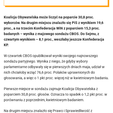
Konfederacje
Koalicja Obywatelska może liczyć na poparcie 30,8 proc.
łącznie
wyborców. Na drugim miejscu znalazło się PiS z wynikiem 19,6
proc., a na trzecim Konfederacja WiN z poparciem 15,3 proc.
zdecydowanie
badanych – wynika z majowego sondażu CBOS. Do Sejmu, z
czwartym wynikiem – 8,1 proc., weszłaby jeszcze Konfederacja
KP.
biją PiS
W czwartek CBOS opublikował wyniki swojego najnowszego
sondażu partyjnego. Wynika z niego, że gdyby wybory
parlamentarne odbywały się w pierwszych dniach maja, udział w
nich chciałoby wziąć 76,6 proc. Polaków uprawnionych do
głosowania, a więc o 1 pkt proc. więcej niż w kwietniowym badaniu.
Pierwsze miejsce w sondażu zajmuje Koalicja Obywatelska z
poparciem 30,8 proc. głosów. Oznacza to spadek o 1,2 pkt proc. w
porównaniu z poprzednim, kwietniowym badaniem.
Na drugim miejscu znalazło się Prawo i Sprawiedliwość z