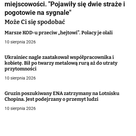
miejscowości. "Pojawiły się dwie straże i
g
pogotowie na sygnale"
a
Może Ci się spodobać
c
Marsze KOD-u przeciw „hejtowi”. Polacy je olali
10 sierpnia 2026
j
a
Ukrainiec nagle zaatakował współpracownika i
kobietę. Bił po twarzy metalową rurą aż do utraty
w
przytomności
10 sierpnia 2026
p
i
Gruzin poszukiwany ENA zatrzymany na Lotnisku
Chopina. Jest podejrzany o przemyt ludzi
s
10 sierpnia 2026
u