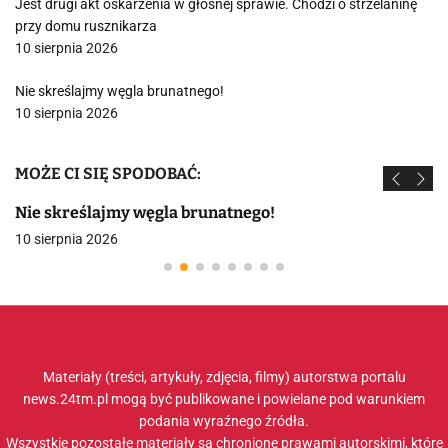
Jest drugi akt oskarżenia w głośnej sprawie. Chodzi o strzelaninę
przy domu rusznikarza
10 sierpnia 2026
Nie skreślajmy węgla brunatnego!
10 sierpnia 2026
MOŻE CI SIĘ SPODOBAĆ:
Nie skreślajmy węgla brunatnego!
10 sierpnia 2026
Materiały (treści, artykuły, zdjęcia, filmy) autorstwa portalu
news.24tm.pl mogą być publikowane i powielane pod warunkiem
podania wyraźnego źródła.
Wszystkie pozostałe materiały są chronione prawami autorskimi, które