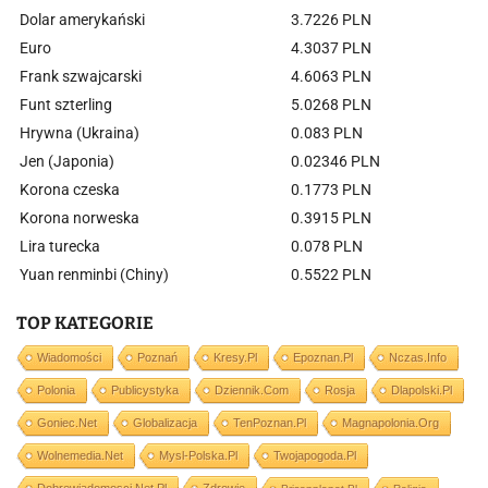
Dolar amerykański
3.7226 PLN
Euro
4.3037 PLN
Frank szwajcarski
4.6063 PLN
Funt szterling
5.0268 PLN
Hrywna (Ukraina)
0.083 PLN
Jen (Japonia)
0.02346 PLN
Korona czeska
0.1773 PLN
Korona norweska
0.3915 PLN
Lira turecka
0.078 PLN
Yuan renminbi (Chiny)
0.5522 PLN
TOP KATEGORIE
Wiadomości
Poznań
Kresy.pl
Epoznan.pl
Nczas.info
Polonia
Publicystyka
Dziennik.com
Rosja
Dlapolski.pl
Goniec.net
Globalizacja
TenPoznan.pl
Magnapolonia.org
Wolnemedia.net
Mysl-Polska.pl
Twojapogoda.pl