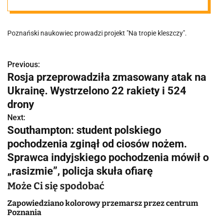
że w mieście
Poznański naukowiec prowadzi projekt "Na tropie kleszczy".
jest ich mniej
Previous:
N
Rosja przeprowadziła zmasowany atak na
a
Ukrainę. Wystrzelono 22 rakiety i 524
w
drony
Next:
i
Southampton: student polskiego
g
pochodzenia zginął od ciosów nożem.
Sprawca indyjskiego pochodzenia mówił o
a
„rasizmie”, policja skuła ofiarę
c
Może Ci się spodobać
j
Zapowiedziano kolorowy przemarsz przez centrum
Poznania
a