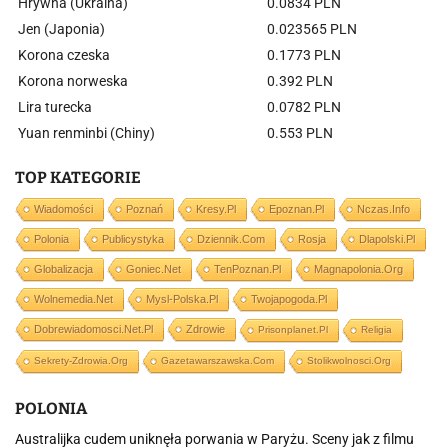
Hrywna (Ukraina)
0.0834 PLN
Jen (Japonia)
0.023565 PLN
Korona czeska
0.1773 PLN
Korona norweska
0.392 PLN
Lira turecka
0.0782 PLN
Yuan renminbi (Chiny)
0.553 PLN
TOP KATEGORIE
Wiadomości
Poznań
Kresy.pl
Epoznan.pl
Nczas.info
Polonia
Publicystyka
Dziennik.com
Rosja
Dlapolski.pl
Globalizacja
Goniec.net
TenPoznan.pl
Magnapolonia.org
Wolnemedia.net
Mysl-Polska.pl
Twojapogoda.pl
Dobrewiadomosci.net.pl
Zdrowie
Prisonplanet.pl
Religia
Sekrety-Zdrowia.org
Gazetawarszawska.com
Stolikwolnosci.org
POLONIA
Australijka cudem uniknęła porwania w Paryżu. Sceny jak z filmu