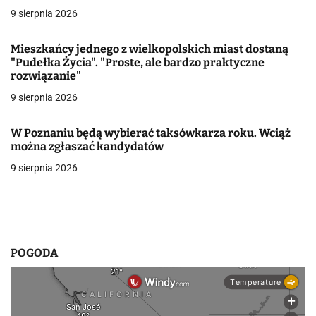
9 sierpnia 2026
w
p
Mieszkańcy jednego z wielkopolskich miast dostaną
"Pudełka Życia". "Proste, ale bardzo praktyczne
i
rozwiązanie"
9 sierpnia 2026
s
u
W Poznaniu będą wybierać taksówkarza roku. Wciąż
można zgłaszać kandydatów
9 sierpnia 2026
POGODA