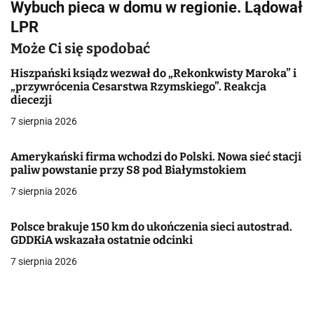
Wybuch pieca w domu w regionie. Lądował
i
LPR
g
Może Ci się spodobać
a
Hiszpański ksiądz wezwał do „Rekonkwisty Maroka” i
„przywrócenia Cesarstwa Rzymskiego”. Reakcja
c
diecezji
j
7 sierpnia 2026
a
Amerykański firma wchodzi do Polski. Nowa sieć stacji
paliw powstanie przy S8 pod Białymstokiem
w
7 sierpnia 2026
p
i
Polsce brakuje 150 km do ukończenia sieci autostrad.
GDDKiA wskazała ostatnie odcinki
s
7 sierpnia 2026
u