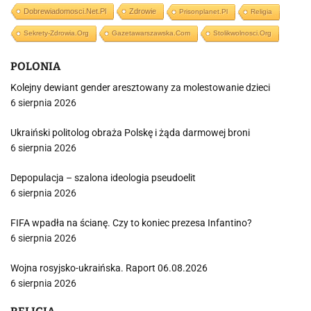
Dobrewiadomosci.net.pl
Zdrowie
Prisonplanet.pl
Religia
Sekrety-Zdrowia.org
Gazetawarszawska.com
Stolikwolnosci.org
POLONIA
Kolejny dewiant gender aresztowany za molestowanie dzieci
6 sierpnia 2026
Ukraiński politolog obraża Polskę i żąda darmowej broni
6 sierpnia 2026
Depopulacja – szalona ideologia pseudoelit
6 sierpnia 2026
FIFA wpadła na ścianę. Czy to koniec prezesa Infantino?
6 sierpnia 2026
Wojna rosyjsko-ukraińska. Raport 06.08.2026
6 sierpnia 2026