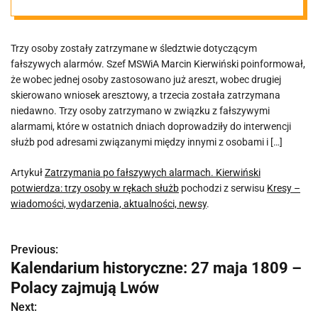
potwierdza:
Trzy osoby zostały zatrzymane w śledztwie dotyczącym
trzy osoby w
fałszywych alarmów. Szef MSWiA Marcin Kierwiński poinformował,
że wobec jednej osoby zastosowano już areszt, wobec drugiej
rękach służb
skierowano wniosek aresztowy, a trzecia została zatrzymana
niedawno. Trzy osoby zatrzymano w związku z fałszywymi
alarmami, które w ostatnich dniach doprowadziły do interwencji
służb pod adresami związanymi między innymi z osobami i […]
Artykuł
Zatrzymania po fałszywych alarmach. Kierwiński
potwierdza: trzy osoby w rękach służb
pochodzi z serwisu
Kresy –
wiadomości, wydarzenia, aktualności, newsy
.
Previous:
N
Kalendarium historyczne: 27 maja 1809 –
a
Polacy zajmują Lwów
w
Next: