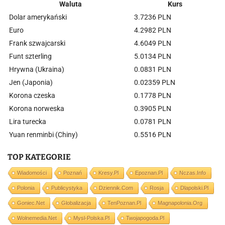
Waluta
Kurs
Dolar amerykański
3.7236 PLN
Euro
4.2982 PLN
Frank szwajcarski
4.6049 PLN
Funt szterling
5.0134 PLN
Hrywna (Ukraina)
0.0831 PLN
Jen (Japonia)
0.02359 PLN
Korona czeska
0.1778 PLN
Korona norweska
0.3905 PLN
Lira turecka
0.0781 PLN
Yuan renminbi (Chiny)
0.5516 PLN
TOP KATEGORIE
Wiadomości
Poznań
Kresy.pl
Epoznan.pl
Nczas.info
Polonia
Publicystyka
Dziennik.com
Rosja
Dlapolski.pl
Goniec.net
Globalizacja
TenPoznan.pl
Magnapolonia.org
Wolnemedia.net
Mysl-Polska.pl
Twojapogoda.pl