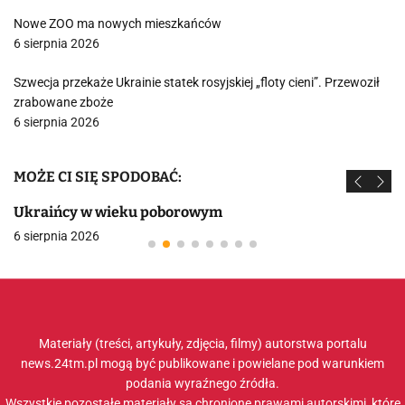
Nowe ZOO ma nowych mieszkańców
6 sierpnia 2026
Szwecja przekaże Ukrainie statek rosyjskiej „floty cieni”. Przewoził
zrabowane zboże
6 sierpnia 2026
MOŻE CI SIĘ SPODOBAĆ:
Ukraińcy w wieku poborowym
6 sierpnia 2026
Materiały (treści, artykuły, zdjęcia, filmy) autorstwa portalu
news.24tm.pl mogą być publikowane i powielane pod warunkiem
podania wyraźnego źródła.
Wszystkie pozostałe materiały są chronione prawami autorskimi, które