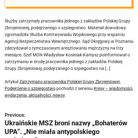
Podejrzenie o
Służby zatrzymały pracownika jednego z zakładów Polskiej Grupy
szpiegostwo
Zbrojeniowej, podejrzanego o szpiegostwo. Materiał dowodowy
zgromadziła Służba Kontrwywiadu Wojskowego przy wsparciu
Agencji Bezpieczeństwa Wewnętrznego. Sąd Okręgowy w Poznaniu
zdecydował o tymczasowym aresztowaniu mężczyzny na trzy
miesiące. Szef MON Władysław Kosiniak-Kamysz poinformował o
zatrzymaniu w środę pracownika jednego z zakładów Polskiej
Grupy Zbrojeniowej, podejrzanego o szpiegostwo na […]
Artykuł
Zatrzymano pracownika Polskiej Grupy Zbrojeniowej.
Podejrzenie o szpiegostwo
pochodzi z serwisu
Kresy – wiadomości,
wydarzenia, aktualności, newsy
.
Previous:
N
Ukraińskie MSZ broni nazwy „Bohaterów
a
UPA”. „Nie miała antypolskiego