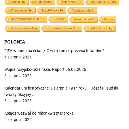
Goniec.net
Globalizacja
TenPoznan.pl
Magnapolonia.org
Wolnemedia.net
Mysl-Polska.pl
Twojapogoda.pl
Dobrewiadomosci.net.pl
Zdrowie
Prisonplanet.pl
Religia
Sekrety-Zdrowia.org
Gazetawarszawska.com
Stolikwolnosci.org
POLONIA
FIFA wpadła na ścianę. Czy to koniec prezesa Infantino?
6 sierpnia 2026
Wojna rosyjsko-ukraińska. Raport 06.08.2026
6 sierpnia 2026
Kalendarium historyczne: 6 sierpnia 1914 roku – Józef Piłsudski
tworzy fikcyjny …
6 sierpnia 2026
Ksiądz wezwał do rekonkwisty Maroka
5 sierpnia 2026