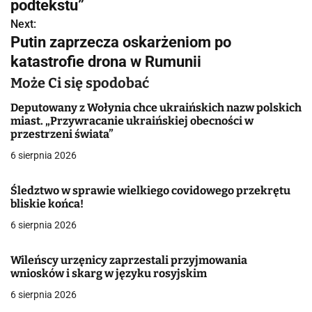
w
podtekstu”
Next:
i
Putin zaprzecza oskarżeniom po
g
katastrofie drona w Rumunii
a
Może Ci się spodobać
c
Deputowany z Wołynia chce ukraińskich nazw polskich
miast. „Przywracanie ukraińskiej obecności w
j
przestrzeni świata”
6 sierpnia 2026
a
w
Śledztwo w sprawie wielkiego covidowego przekrętu
bliskie końca!
p
6 sierpnia 2026
i
Wileńscy urzęnicy zaprzestali przyjmowania
s
wniosków i skarg w języku rosyjskim
u
6 sierpnia 2026