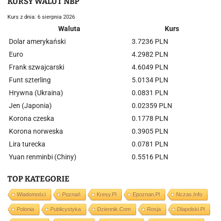
KURSY WALUT NBP
Kurs z dnia: 6 sierpnia 2026
Waluta
Kurs
Dolar amerykański
3.7236 PLN
Euro
4.2982 PLN
Frank szwajcarski
4.6049 PLN
Funt szterling
5.0134 PLN
Hrywna (Ukraina)
0.0831 PLN
Jen (Japonia)
0.02359 PLN
Korona czeska
0.1778 PLN
Korona norweska
0.3905 PLN
Lira turecka
0.0781 PLN
Yuan renminbi (Chiny)
0.5516 PLN
TOP KATEGORIE
Wiadomości
Poznań
Kresy.pl
Epoznan.pl
Nczas.info
Polonia
Publicystyka
Dziennik.com
Rosja
Dlapolski.pl