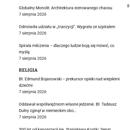
P
8
Globalny Monolit: Architektura sterowanego chaosu
7 sierpnia 2026
Odmówiła udziału w „tranzycji”. Wygrała ze szpitalem
j
7 sierpnia 2026
Spirala milczenia – dlaczego ludzie boją się mówić, co
myślą
7 sierpnia 2026
RELIGIA
i
Bł. Edmund Bojanowski – prekursor opieki nad wiejskimi
dziećmi
7 sierpnia 2026
Oddawał współwięźniom własne jedzenie. Bł. Tadeusz
Dulny zginął w niemieckim obo…
7 sierpnia 2026
300 lat od kanonizacji św. Stanisława Kostki. Senat