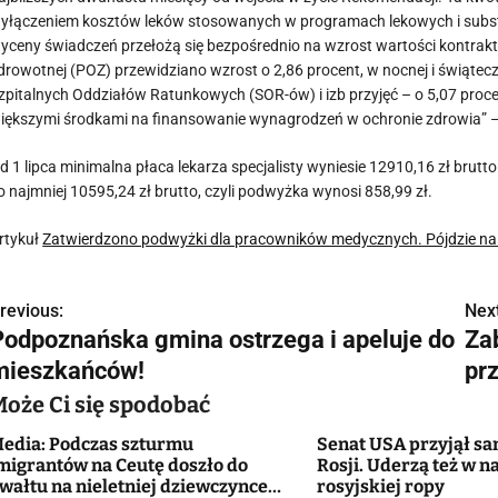
yłączeniem kosztów leków stosowanych w programach lekowych i subs
yceny świadczeń przełożą się bezpośrednio na wzrost wartości kontra
drowotnej (POZ) przewidziano wzrost o 2,86 procent, w nocnej i świątec
zpitalnych Oddziałów Ratunkowych (SOR-ów) i izb przyjęć – o 5,07 pro
iększymi środkami na finansowanie wynagrodzeń w ochronie zdrowia” 
d 1 lipca minimalna płaca lekarza specjalisty wyniesie 12910,16 zł brutto.
o najmniej 10595,24 zł brutto, czyli podwyżka wynosi 858,99 zł.
rtykuł
Zatwierdzono podwyżki dla pracowników medycznych. Pójdzie na 
revious:
Next
N
Podpoznańska gmina ostrzega i apeluje do
Za
a
mieszkańców!
pr
w
Może Ci się spodobać
edia: Podczas szturmu
Senat USA przyjął sa
migrantów na Ceutę doszło do
Rosji. Uderzą też w 
g
wałtu na nieletniej dziewczynce.
rosyjskiej ropy