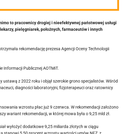
mimo to pracownicy drogiej i nieefektywnej państwowej usługi
lekarzy, pielęgniarek, położnych, farmaceutów i innych
 otrzymała rekomendację prezesa Agencji Oceny Technologii
e Informacji Publicznej AOTMiT.
ustawą z 2022 roku i objął szerokie grono specjalistów. Wśród
maceuci, diagności laboratoryjni, fizjoterapeuci oraz ratownicy
ansowania wzrostu płac już 9 czerwca. W rekomendacji założono
zy wariant rekomendacji, w której mowa była o 9,25 mld zł.
siał wyłożyć dodatkowe 9,25 miliarda złotych w ciągu
ta stanowi 5,50 procent wzrostu wartości umów NFZ, z