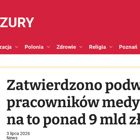
NZURY
zacja
Polonia
Zdrowie
Religia
Poznań
Zatwierdzono podw
pracowników medyc
na to ponad 9 mld z
3 lipca 2026
News