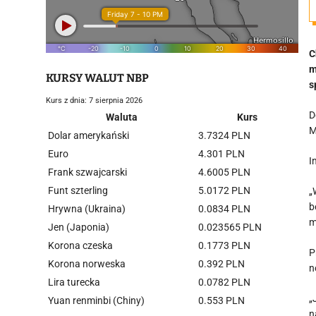
C
m
KURSY WALUT NBP
s
Kurs z dnia: 7 sierpnia 2026
D
Waluta
Kurs
M
Dolar amerykański
3.7324 PLN
Euro
4.301 PLN
I
Frank szwajcarski
4.6005 PLN
Funt szterling
5.0172 PLN
„
b
Hrywna (Ukraina)
0.0834 PLN
m
Jen (Japonia)
0.023565 PLN
Korona czeska
0.1773 PLN
P
Korona norweska
0.392 PLN
n
Lira turecka
0.0782 PLN
„
Yuan renminbi (Chiny)
0.553 PLN
n