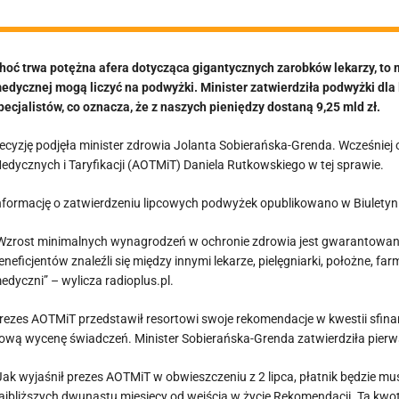
hoć trwa potężna afera dotycząca gigantycznych zarobków lekarzy, to 
edycznej mogą liczyć na podwyżki. Minister zatwierdziła podwyżki dla 
pecjalistów, co oznacza, że z naszych pieniędzy dostaną 9,25 mld zł.
ecyzję podjęła minister zdrowia Jolanta Sobierańska-Grenda. Wcześniej
edycznych i Taryfikacji (AOTMiT) Daniela Rutkowskiego w tej sprawie.
nformację o zatwierdzeniu lipcowych podwyżek opublikowano w Biuletyni
Wzrost minimalnych wynagrodzeń w ochronie zdrowia jest gwarantowany 
eneficjentów znaleźli się między innymi lekarze, pielęgniarki, położne, far
edyczni” – wylicza radioplus.pl.
rezes AOTMiT przedstawił resortowi swoje rekomendacje w kwestii sfin
ową wycenę świadczeń. Minister Sobierańska-Grenda zatwierdziła pierws
Jak wyjaśnił prezes AOTMiT w obwieszczeniu z 2 lipca, płatnik będzie mu
ajbliższych dwunastu miesięcy od wejścia w życie Rekomendacji. Ta kwo