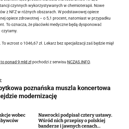
tancji czynnych wykorzystywanych w chemioterapii. Nowe
któw z NFZ w różnych obszarach. W podstawowej opiece
znej opiece zdrowotnej – o 5,1 procent, natomiast w przypadku
cent. To oznacza, że placówki medyczne będą dysponować
– czytamy.
 To wzrost o 1046,67 zł. Lekarz bez specjalizacji zaś będzie miął
to ponad 9 mld zł
pochodzi z serwisu
NCZAS.INFO
.
:
bytkowa poznańska muszla koncertowa
zejdzie modernizację
nkcje wobec
Nawrocki podpisał cztery ustawy.
nabywców
Wśród nich przepisy o polskiej
banderze i jawnych cenach