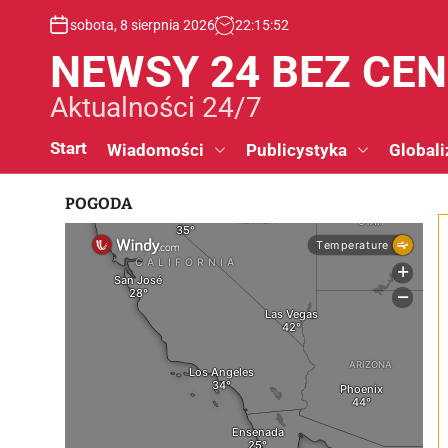
S
sobota, 8 sierpnia 2026
22
:
15
:
53
k
i
NEWSY 24 BEZ CE
p
t
Aktualności 24/7
o
c
Start
Wiadomości
Publicystyka
Globali
o
n
POGODA
t
e
n
t