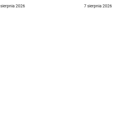
olicja wszczęła śledztwo
 sierpnia 2026
7 sierpnia 2026
a
c
a
w
p
s
u