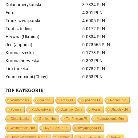
Dolar amerykański
3.7324 PLN
Euro
4.301 PLN
Frank szwajcarski
4.6005 PLN
Funt szterling
5.0172 PLN
Hrywna (Ukraina)
0.0834 PLN
Jen (Japonia)
0.023565 PLN
Korona czeska
0.1773 PLN
Korona norweska
0.392 PLN
Lira turecka
0.0782 PLN
Yuan renminbi (Chiny)
0.553 PLN
TOP KATEGORIE
Wiadomości
Poznań
Kresy.pl
Epoznan.pl
Nczas.info
Polonia
Publicystyka
Dziennik.com
Rosja
Dlapolski.pl
Globalizacja
Goniec.net
TenPoznan.pl
Magnapolonia.org
Wolnemedia.net
Mysl-Polska.pl
Twojapogoda.pl
Dobrewiadomosci.net.pl
Zdrowie
Prisonplanet.pl
Religia