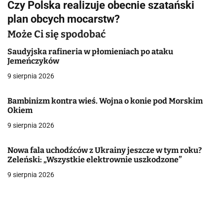
Czy Polska realizuje obecnie szatański
i
plan obcych mocarstw?
g
Może Ci się spodobać
a
Saudyjska rafineria w płomieniach po ataku
Jemeńczyków
c
9 sierpnia 2026
j
Bambinizm kontra wieś. Wojna o konie pod Morskim
a
Okiem
w
9 sierpnia 2026
p
Nowa fala uchodźców z Ukrainy jeszcze w tym roku?
i
Zeleński: „Wszystkie elektrownie uszkodzone”
9 sierpnia 2026
s
u