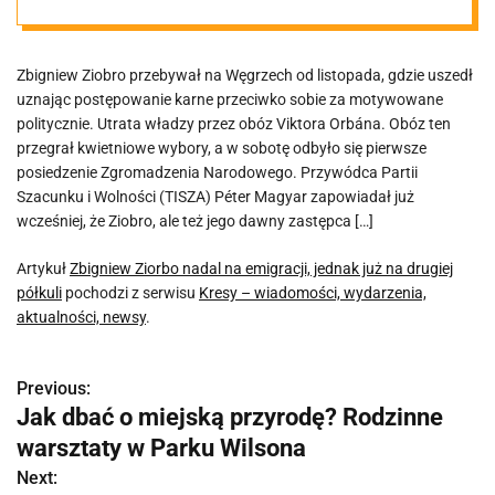
drugiej półkuli
Zbigniew Ziobro przebywał na Węgrzech od listopada, gdzie uszedł
uznając postępowanie karne przeciwko sobie za motywowane
politycznie. Utrata władzy przez obóz Viktora Orbána. Obóz ten
przegrał kwietniowe wybory, a w sobotę odbyło się pierwsze
posiedzenie Zgromadzenia Narodowego. Przywódca Partii
Szacunku i Wolności (TISZA) Péter Magyar zapowiadał już
wcześniej, że Ziobro, ale też jego dawny zastępca […]
Artykuł
Zbigniew Ziorbo nadal na emigracji, jednak już na drugiej
półkuli
pochodzi z serwisu
Kresy – wiadomości, wydarzenia,
aktualności, newsy
.
Previous:
N
Jak dbać o miejską przyrodę? Rodzinne
a
warsztaty w Parku Wilsona
w
Next: