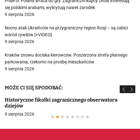
Pride of Poland wraca do gry. Zagraniczni kupcy znów interesują
się polskimi arabami, wylicytują nawet zarodek
9 sierpnia 2026
Nocny atak Ukraińców na przygraniczny region Rosji – są zabici
wśród cywilów [+VIDEO]
9 sierpnia 2026
Kraków znowu dociska kierowców. Poszerzona strefa płatnego
parkowania, rzekomo na prośbę mieszkańców
9 sierpnia 2026
MOŻE CI SIĘ SPODOBAĆ:
Historyczne fikołki zagranicznego obserwatora
dziejów
9 sierpnia 2026