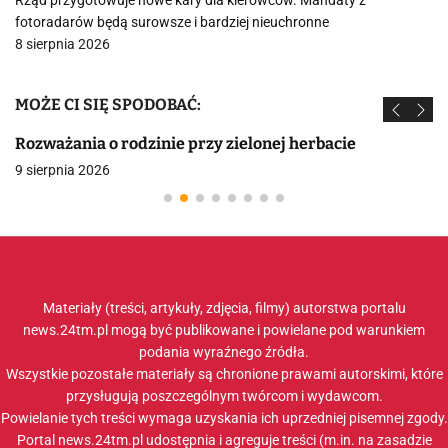
Rząd przygotowuje nowe kary dla kierowców. Mandaty z
fotoradarów będą surowsze i bardziej nieuchronne
8 sierpnia 2026
MOŻE CI SIĘ SPODOBAĆ:
Rozważania o rodzinie przy zielonej herbacie
9 sierpnia 2026
Materiały (treści, artykuły, zdjęcia, filmy) autorstwa portalu
news.24tm.pl mogą być publikowane i powielane pod warunkiem
podania wyraźnego źródła.
Wszystkie pozostałe materiały są chronione prawami autorskimi, które
przysługują poszczególnym twórcom i wydawcom.
Powielanie tych treści wymaga uzyskania ich uprzedniej pisemnej zgody.
Portal news.24tm.pl udostępnia i agreguje treści (m.in. na zasadzie