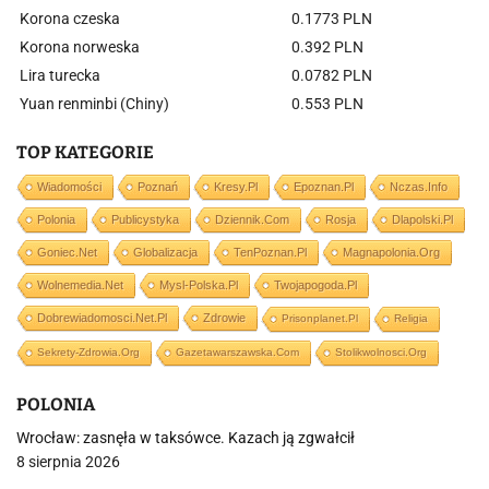
Korona czeska
0.1773 PLN
Korona norweska
0.392 PLN
Lira turecka
0.0782 PLN
Yuan renminbi (Chiny)
0.553 PLN
TOP KATEGORIE
Wiadomości
Poznań
Kresy.pl
Epoznan.pl
Nczas.info
Polonia
Publicystyka
Dziennik.com
Rosja
Dlapolski.pl
Goniec.net
Globalizacja
TenPoznan.pl
Magnapolonia.org
Wolnemedia.net
Mysl-Polska.pl
Twojapogoda.pl
Dobrewiadomosci.net.pl
Zdrowie
Prisonplanet.pl
Religia
Sekrety-Zdrowia.org
Gazetawarszawska.com
Stolikwolnosci.org
POLONIA
Wrocław: zasnęła w taksówce. Kazach ją zgwałcił
8 sierpnia 2026