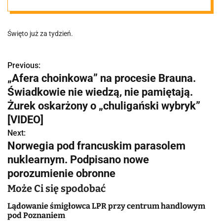
Nuncjusz
Święto już za tydzień.
Apostolski
Previous:
N
„Afera choinkowa” na procesie Brauna.
a
Świadkowie nie wiedzą, nie pamiętają.
w
Żurek oskarżony o „chuligański wybryk”
[VIDEO]
i
Next:
g
Norwegia pod francuskim parasolem
nuklearnym. Podpisano nowe
a
porozumienie obronne
c
Może Ci się spodobać
j
Lądowanie śmigłowca LPR przy centrum handlowym
pod Poznaniem
a