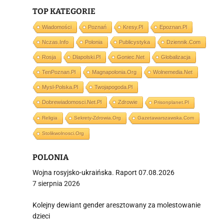
TOP KATEGORIE
Wiadomości
Poznań
Kresy.pl
Epoznan.pl
i
Nczas.info
Polonia
Publicystyka
Dziennik.com
Rosja
Dlapolski.pl
Goniec.net
Globalizacja
TenPoznan.pl
Magnapolonia.org
Wolnemedia.net
Mysl-Polska.pl
Twojapogoda.pl
Dobrewiadomosci.net.pl
Zdrowie
Prisonplanet.pl
Religia
Sekrety-Zdrowia.org
Gazetawarszawska.com
Stolikwolnosci.org
POLONIA
Wojna rosyjsko-ukraińska. Raport 07.08.2026
7 sierpnia 2026
Kolejny dewiant gender aresztowany za molestowanie
dzieci