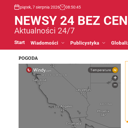
S
piątek, 7 sierpnia 2026
08
:
50
:
45
k
i
NEWSY 24 BEZ CE
p
t
Aktualności 24/7
o
c
Start
Wiadomości
Publicystyka
Globali
o
n
POGODA
t
e
n
t