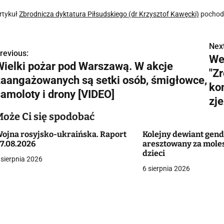
rtykuł
Zbrodnicza dyktatura Piłsudskiego (dr Krzysztof Kawęcki)
pochodz
Next
N
revious:
We
Wielki pożar pod Warszawą. W akcje
a
"Z
zaangażowanych są setki osób, śmigłowce,
w
ko
samoloty i drony [VIDEO]
zje
Może Ci się spodobać
g
ojna rosyjsko-ukraińska. Raport
Kolejny dewiant gen
a
7.08.2026
aresztowany za mole
dzieci
 sierpnia 2026
c
6 sierpnia 2026
a
w