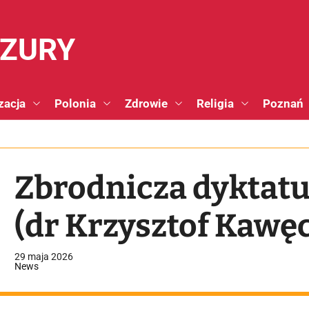
NZURY
zacja
Polonia
Zdrowie
Religia
Poznań
Zbrodnicza dyktatu
(dr Krzysztof Kawęc
29 maja 2026
News