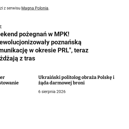
i z serwisu
Magna Polonia
.
:
ekend pożegnań w MPK!
rewolucjonizowały poznańską
munikację w okresie PRL", teraz
żdżają z tras
der
Ukraiński politolog obraża Polskę i
stowanie
żąda darmowej broni
6 sierpnia 2026