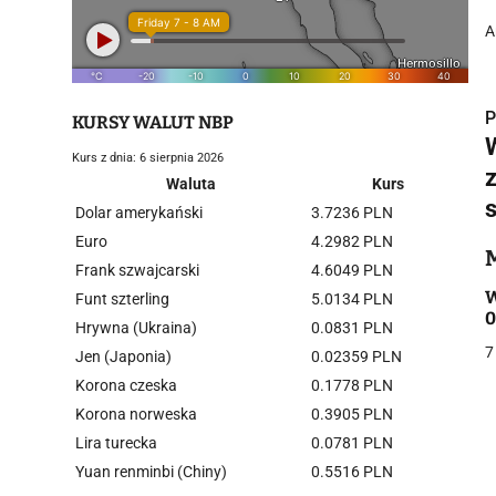
A
P
KURSY WALUT NBP
Kurs z dnia: 6 sierpnia 2026
Waluta
Kurs
Dolar amerykański
3.7236 PLN
i
Euro
4.2982 PLN
Frank szwajcarski
4.6049 PLN
W
Funt szterling
5.0134 PLN
0
Hrywna (Ukraina)
0.0831 PLN
7
Jen (Japonia)
0.02359 PLN
Korona czeska
0.1778 PLN
j
Korona norweska
0.3905 PLN
Lira turecka
0.0781 PLN
Yuan renminbi (Chiny)
0.5516 PLN