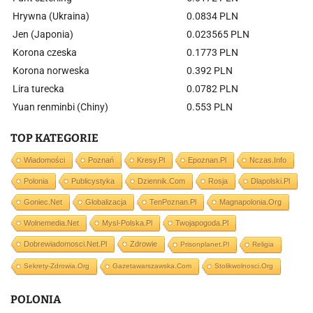
Hrywna (Ukraina)
0.0834 PLN
Jen (Japonia)
0.023565 PLN
Korona czeska
0.1773 PLN
Korona norweska
0.392 PLN
Lira turecka
0.0782 PLN
Yuan renminbi (Chiny)
0.553 PLN
TOP KATEGORIE
Wiadomości
Poznań
Kresy.pl
Epoznan.pl
Nczas.info
Polonia
Publicystyka
Dziennik.com
Rosja
Dlapolski.pl
Goniec.net
Globalizacja
TenPoznan.pl
Magnapolonia.org
Wolnemedia.net
Mysl-Polska.pl
Twojapogoda.pl
Dobrewiadomosci.net.pl
Zdrowie
Prisonplanet.pl
Religia
Sekrety-Zdrowia.org
Gazetawarszawska.com
Stolikwolnosci.org
POLONIA