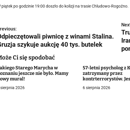
 piątek po godzinie 19:00 doszło do kolizji na trasie Chludowo-Rogoźno.
Next
N
revious:
Tr
Odpieczętowali piwnicę z winami Stalina.
a
Ira
Gruzja szykuje aukcję 40 tys. butelek
w
po
Może Ci się spodobać
akiego Starego Marycha w
57-letni psycholog z 
g
oznaniu jeszcze nie było. Mamy
zatrzymany przez
owy mural!
kontrterrorystów. Je
a
o przestępstwa seks
 sierpnia 2026
6 sierpnia 2026
małoletniej
c
a
w