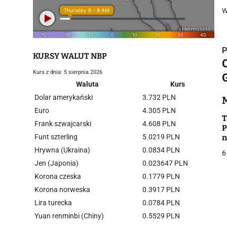
W
P
KURSY WALUT NBP
Kurs z dnia: 5 sierpnia 2026
Waluta
Kurs
Dolar amerykański
3.732 PLN
i
Euro
4.305 PLN
T
Frank szwajcarski
4.608 PLN
P
Funt szterling
5.0219 PLN
n
Hrywna (Ukraina)
0.0834 PLN
6
Jen (Japonia)
0.023647 PLN
Korona czeska
0.1779 PLN
j
Korona norweska
0.3917 PLN
Lira turecka
0.0784 PLN
Yuan renminbi (Chiny)
0.5529 PLN