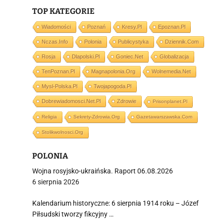
TOP KATEGORIE
i
Wiadomości
Poznań
Kresy.pl
Epoznan.pl
Nczas.info
Polonia
Publicystyka
Dziennik.com
Rosja
Dlapolski.pl
Goniec.net
Globalizacja
TenPoznan.pl
Magnapolonia.org
Wolnemedia.net
Mysl-Polska.pl
Twojapogoda.pl
Dobrewiadomosci.net.pl
Zdrowie
Prisonplanet.pl
Religia
Sekrety-Zdrowia.org
Gazetawarszawska.com
Stolikwolnosci.org
POLONIA
Wojna rosyjsko-ukraińska. Raport 06.08.2026
6 sierpnia 2026
Kalendarium historyczne: 6 sierpnia 1914 roku – Józef
Piłsudski tworzy fikcyjny …