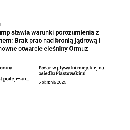
:
ump stawia warunki porozumienia z
nem: Brak prac nad bronią jądrową i
nowne otwarcie cieśniny Ormuz
Konina
Pożar w pływalni miejskiej na
osiedlu Piastowskim!
st podejrzany
6 sierpnia 2026
ualne wobec