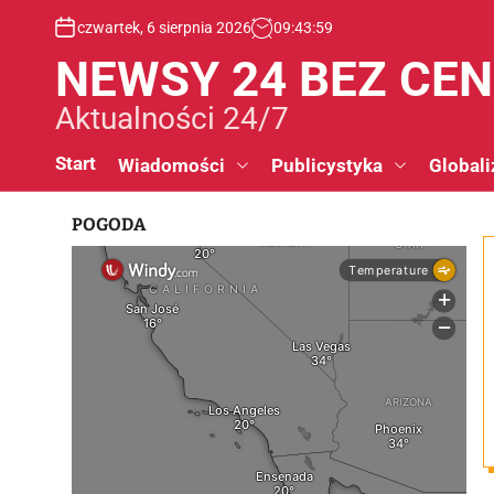
S
czwartek, 6 sierpnia 2026
09
:
44
:
00
k
i
NEWSY 24 BEZ CE
p
t
Aktualności 24/7
o
c
Start
Wiadomości
Publicystyka
Globali
o
n
POGODA
t
e
n
t