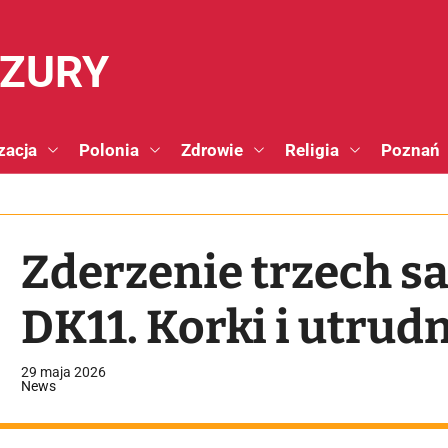
NZURY
zacja
Polonia
Zdrowie
Religia
Poznań
Zderzenie trzech 
DK11. Korki i utrud
29 maja 2026
News