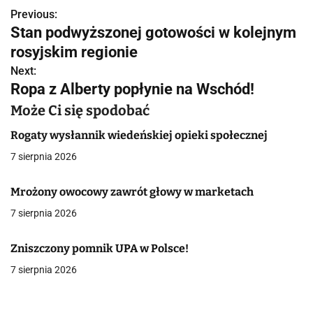
Previous:
N
Stan podwyższonej gotowości w kolejnym
a
rosyjskim regionie
w
Next:
Ropa z Alberty popłynie na Wschód!
i
Może Ci się spodobać
g
Rogaty wysłannik wiedeńskiej opieki społecznej
a
7 sierpnia 2026
c
Mrożony owocowy zawrót głowy w marketach
j
7 sierpnia 2026
a
Zniszczony pomnik UPA w Polsce!
w
7 sierpnia 2026
p
i