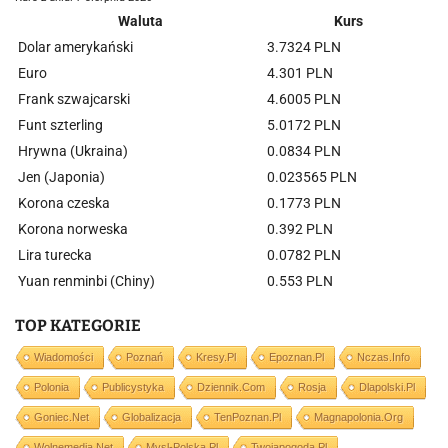
Waluta
Kurs
Dolar amerykański
3.7324 PLN
Euro
4.301 PLN
Frank szwajcarski
4.6005 PLN
Funt szterling
5.0172 PLN
Hrywna (Ukraina)
0.0834 PLN
Jen (Japonia)
0.023565 PLN
Korona czeska
0.1773 PLN
Korona norweska
0.392 PLN
Lira turecka
0.0782 PLN
Yuan renminbi (Chiny)
0.553 PLN
TOP KATEGORIE
Wiadomości
Poznań
Kresy.pl
Epoznan.pl
Nczas.info
Polonia
Publicystyka
Dziennik.com
Rosja
Dlapolski.pl
Goniec.net
Globalizacja
TenPoznan.pl
Magnapolonia.org
Wolnemedia.net
Mysl-Polska.pl
Twojapogoda.pl