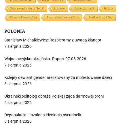
Dobrewiadomosci.net.pl
Zdrowie
Prisonplanet.pl
Religia
Sekrety-Zdrowia.org
Gazetawarszawska.com
Stolikwolnosci.org
POLONIA
Stanisław Michalkiewicz: Rozbieramy z uwagą klangor
7 sierpnia 2026
Wojna rosyjsko-ukraińska. Raport 07.08.2026
7 sierpnia 2026
Kolejny dewiant gender aresztowany za molestowanie dzieci
6 sierpnia 2026
Ukraiński politolog obraża Polskę i żąda darmowej broni
6 sierpnia 2026
Depopulacja – szalona ideologia pseudoelit
6 sierpnia 2026