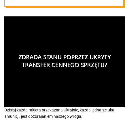
sprzętu?
Dzisiaj każda rakieta przekazana Ukrainie, każda jedna sztuka
amunicji, jest dozbrajaniem naszego wroga.