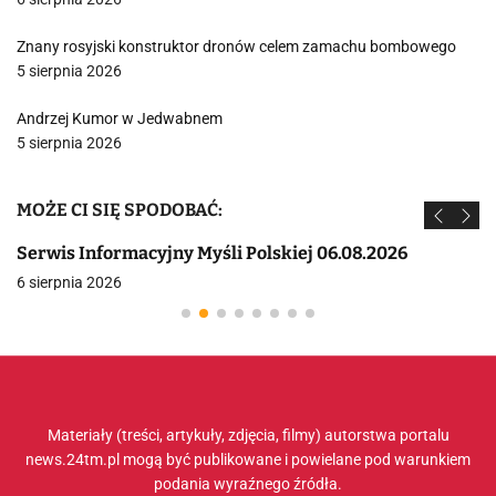
Znany rosyjski konstruktor dronów celem zamachu bombowego
5 sierpnia 2026
Andrzej Kumor w Jedwabnem
5 sierpnia 2026
MOŻE CI SIĘ SPODOBAĆ:
Serwis Informacyjny Myśli Polskiej 06.08.2026
6 sierpnia 2026
Materiały (treści, artykuły, zdjęcia, filmy) autorstwa portalu
news.24tm.pl mogą być publikowane i powielane pod warunkiem
podania wyraźnego źródła.