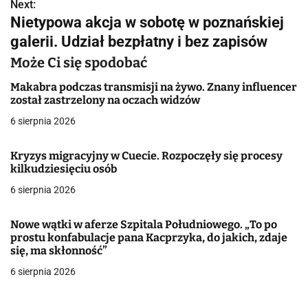
w
Next:
Nietypowa akcja w sobotę w poznańskiej
i
galerii. Udział bezpłatny i bez zapisów
g
Może Ci się spodobać
a
Makabra podczas transmisji na żywo. Znany influencer
został zastrzelony na oczach widzów
c
6 sierpnia 2026
j
Kryzys migracyjny w Cuecie. Rozpoczęły się procesy
a
kilkudziesięciu osób
w
6 sierpnia 2026
p
Nowe wątki w aferze Szpitala Południowego. „To po
i
prostu konfabulacje pana Kacprzyka, do jakich, zdaje
się, ma skłonność”
s
6 sierpnia 2026
u