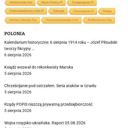
Wolnemedia.net
Mysl-Polska.pl
Twojapogoda.pl
Dobrewiadomosci.net.pl
Zdrowie
Prisonplanet.pl
Religia
Sekrety-Zdrowia.org
Gazetawarszawska.com
Stolikwolnosci.org
POLONIA
Kalendarium historyczne: 6 sierpnia 1914 roku – Józef Piłsudski
tworzy fikcyjny …
6 sierpnia 2026
Ksiądz wezwał do rekonkwisty Maroka
5 sierpnia 2026
Chrześcijanie pod ostrzałem. Seria ataków w Izraelu
5 sierpnia 2026
Rządy POPiS niszczą prywatną przedsiębiorczość
5 sierpnia 2026
Wojna rosyjsko-ukraińska. Raport 05.08.2026