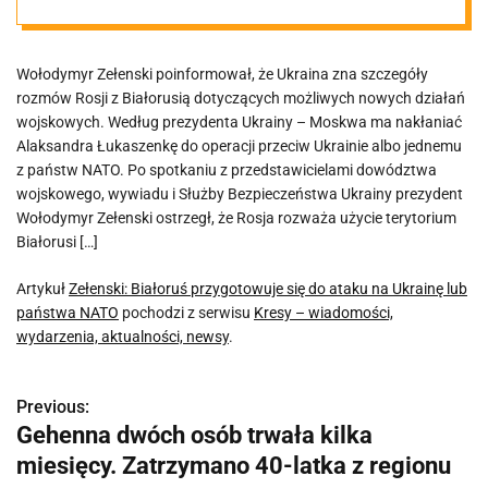
Ukrainę lub
Wołodymyr Zełenski poinformował, że Ukraina zna szczegóły
państwa NATO
rozmów Rosji z Białorusią dotyczących możliwych nowych działań
wojskowych. Według prezydenta Ukrainy – Moskwa ma nakłaniać
Alaksandra Łukaszenkę do operacji przeciw Ukrainie albo jednemu
z państw NATO. Po spotkaniu z przedstawicielami dowództwa
wojskowego, wywiadu i Służby Bezpieczeństwa Ukrainy prezydent
Wołodymyr Zełenski ostrzegł, że Rosja rozważa użycie terytorium
Białorusi […]
Artykuł
Zełenski: Białoruś przygotowuje się do ataku na Ukrainę lub
państwa NATO
pochodzi z serwisu
Kresy – wiadomości,
wydarzenia, aktualności, newsy
.
Previous:
N
Gehenna dwóch osób trwała kilka
a
miesięcy. Zatrzymano 40-latka z regionu