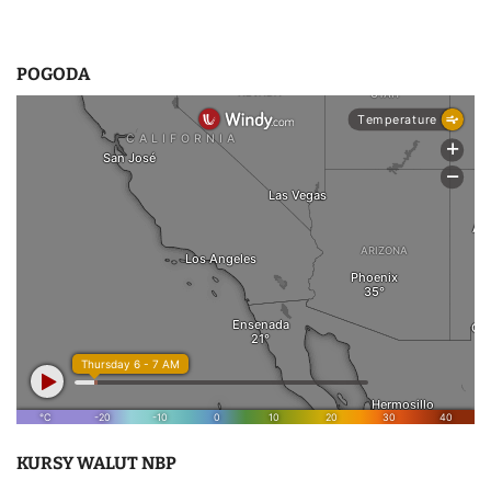
POGODA
KURSY WALUT NBP