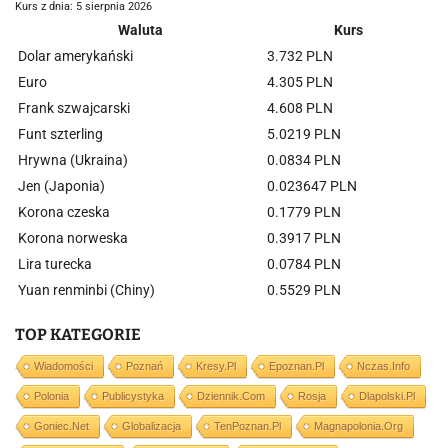
Kurs z dnia: 5 sierpnia 2026
Waluta
Kurs
Dolar amerykański
3.732 PLN
Euro
4.305 PLN
Frank szwajcarski
4.608 PLN
Funt szterling
5.0219 PLN
Hrywna (Ukraina)
0.0834 PLN
Jen (Japonia)
0.023647 PLN
Korona czeska
0.1779 PLN
Korona norweska
0.3917 PLN
Lira turecka
0.0784 PLN
Yuan renminbi (Chiny)
0.5529 PLN
TOP KATEGORIE
Wiadomości
Poznań
Kresy.pl
Epoznan.pl
Nczas.info
Polonia
Publicystyka
Dziennik.com
Rosja
Dlapolski.pl
Goniec.net
Globalizacja
TenPoznan.pl
Magnapolonia.org