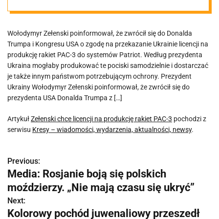
Wołodymyr Zełenski poinformował, że zwrócił się do Donalda
Trumpa i Kongresu USA o zgodę na przekazanie Ukrainie licencji na
produkcję rakiet PAC-3 do systemów Patriot. Według prezydenta
Ukraina mogłaby produkować te pociski samodzielnie i dostarczać
je także innym państwom potrzebującym ochrony. Prezydent
Ukrainy Wołodymyr Zełenski poinformował, że zwrócił się do
prezydenta USA Donalda Trumpa z […]
Artykuł
Zełenski chce licencji na produkcję rakiet PAC-3
pochodzi z
serwisu
Kresy – wiadomości, wydarzenia, aktualności, newsy
.
Previous:
N
Media: Rosjanie boją się polskich
a
moździerzy. „Nie mają czasu się ukryć”
w
Next:
Kolorowy pochód juwenaliowy przeszedł