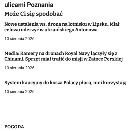
i
ulicami Poznania
g
Może Ci się spodobać
a
Nowe ustalenia ws. drona na lotnisku w Lipsku. Miał
celowo uderzyć w ukraińskiego Antonowa
c
10 sierpnia 2026
j
Media: Kamery na dronach Royal Navy łączyły się z
a
Chinami. Sprzęt miał trafić do misji w Zatoce Perskiej
w
10 sierpnia 2026
p
System kaucyjny do kosza Polacy płacą, inni korzystają
i
10 sierpnia 2026
s
u
POGODA