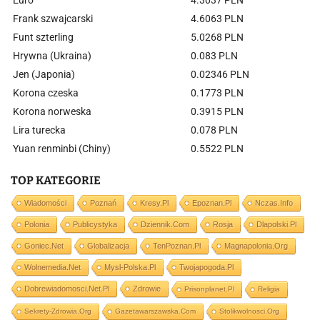
Euro
4.3037 PLN
Frank szwajcarski
4.6063 PLN
Funt szterling
5.0268 PLN
Hrywna (Ukraina)
0.083 PLN
Jen (Japonia)
0.02346 PLN
Korona czeska
0.1773 PLN
Korona norweska
0.3915 PLN
Lira turecka
0.078 PLN
Yuan renminbi (Chiny)
0.5522 PLN
TOP KATEGORIE
Wiadomości
Poznań
Kresy.pl
Epoznan.pl
Nczas.info
Polonia
Publicystyka
Dziennik.com
Rosja
Dlapolski.pl
Goniec.net
Globalizacja
TenPoznan.pl
Magnapolonia.org
Wolnemedia.net
Mysl-Polska.pl
Twojapogoda.pl
Dobrewiadomosci.net.pl
Zdrowie
Prisonplanet.pl
Religia
Sekrety-Zdrowia.org
Gazetawarszawska.com
Stolikwolnosci.org