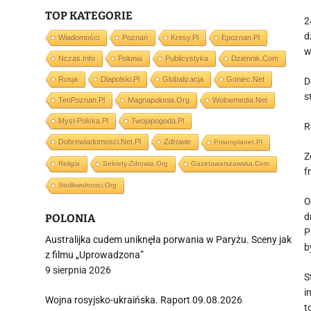
TOP KATEGORIE
2
d
Wiadomości
Poznań
Kresy.pl
Epoznan.pl
w
Nczas.info
Polonia
Publicystyka
Dziennik.com
Rosja
Dlapolski.pl
Globalizacja
Goniec.net
D
s
TenPoznan.pl
Magnapolonia.org
Wolnemedia.net
Mysl-Polska.pl
Twojapogoda.pl
R
Dobrewiadomosci.net.pl
Zdrowie
Prisonplanet.pl
Z
Religia
Sekrety-Zdrowia.org
Gazetawarszawska.com
f
Stolikwolnosci.org
O
d
POLONIA
P
Australijka cudem uniknęła porwania w Paryżu. Sceny jak
b
z filmu „Uprowadzona”
9 sierpnia 2026
S
i
Wojna rosyjsko-ukraińska. Raport 09.08.2026
t