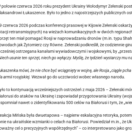
 połowie czerwca 2026 roku prezydent Ukrainy Wołodymyr Zełenski pos
laksandrowi Łukaszence. Było to jedno z najostrzejszych publicznych o
9 czerwca 2026 podczas konferencji prasowej w Kijowie Zełenski oskarży
stacji retransmisyjnych) na wieżach komunikacyjnych w dwóch regionach
przęt ten miał pomagać Rosji w naprowadzaniu dronów (m.in. typu Shah
bwodach jak Żytomierz czy Równe. Zełenski podkreślił, że codziennie giną c
cześniej ostrzegana kanałami wywiadowczymi i wojskowymi, by „przes
Niech usunie ten sprzęt, niech go wyłączy. Myślę, że tydzień wystarczy mu na 
ukaszenka mówi, że nie chce być wciągnięty w wojnę, ale Rosja „ciągle pcha
la armii rosyjskiej.
Wezwał go do uczciwości wobec własnego narodu.
yło to kontynuacją wcześniejszych ostrzeżeń z maja 2026 – Zełenski mów
iałorusi do ataków na Ukrainę i zapowiadał przygotowania Ukrainy (wo
spomniał nawet o zidentyfikowaniu 500 celów na Białorusi i tym, że „wie
eakcja Mińska była dwuetapowa – najpierw eskalacyjna retoryka, pote
onie na ukraińskie wzmianki o celach na Białorusi. Powiedział m.in., że
oważny cel o precyzyjnych współrzędnych” – co interpretowano jako gr