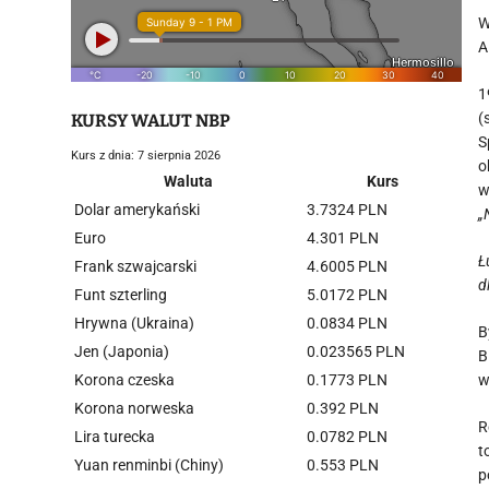
W
A
1
(
KURSY WALUT NBP
S
Kurs z dnia: 7 sierpnia 2026
o
Waluta
Kurs
w
Dolar amerykański
3.7324 PLN
„
Euro
4.301 PLN
Ł
Frank szwajcarski
4.6005 PLN
d
Funt szterling
5.0172 PLN
Hrywna (Ukraina)
0.0834 PLN
B
Jen (Japonia)
0.023565 PLN
B
Korona czeska
0.1773 PLN
w
Korona norweska
0.392 PLN
R
Lira turecka
0.0782 PLN
t
Yuan renminbi (Chiny)
0.553 PLN
p