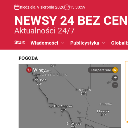
S
niedziela, 9 sierpnia 2026
13
:
31
:
00
k
i
NEWSY 24 BEZ CE
p
t
Aktualności 24/7
o
c
Start
Wiadomości
Publicystyka
Globali
o
n
POGODA
t
e
n
t