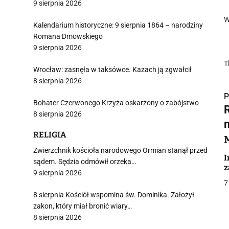
9 sierpnia 2026
W
Kalendarium historyczne: 9 sierpnia 1864 – narodziny
Romana Dmowskiego
9 sierpnia 2026
T
Wrocław: zasnęła w taksówce. Kazach ją zgwałcił
8 sierpnia 2026
P
Bohater Czerwonego Krzyża oskarżony o zabójstwo
8 sierpnia 2026
RELIGIA
Zwierzchnik kościoła narodowego Ormian stanął przed
i
I
sądem. Sędzia odmówił orzeka…
z
9 sierpnia 2026
7
8 sierpnia Kościół wspomina św. Dominika. Założył
zakon, który miał bronić wiary…
8 sierpnia 2026