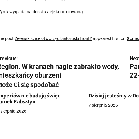
ynik wygląda na deeskalację kontrolowaną
he post
Zełeński chce otworzyć białoruski front?
appeared first on
Gonie
revious:
Next
N
Region. W kranach nagle zabrakło wody,
Pa
a
mieszkańcy oburzeni
22
w
Może Ci się spodobać
mperiów nie budują święci –
Dzisiaj jesteśmy w 
amek Rabsztyn
7 sierpnia 2026
g
 sierpnia 2026
a
c