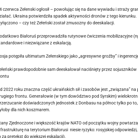
4 czerwca Zełenski ogłosił – powołując się na dane wywiadu i straży grani
ziałać. Ukraina potwierdziła spadek aktywności dronów z tego kierunku
yłączono – czy też Zełeński został zmusozny do deeskalacji.
odatkowo Białoruś przeprowadziła rutynowe ćwiczenia mobilizacyjne (np.
tandardowe i niezwiązane z eskalacją.
osja potępiła ultimatum Zełenskiego jako „agresywne groźby” i ingerencj
ełeński prawdopodobnie sam deeskalował naciśnięty przez sojuszników 
rontu
d 2022 roku znaczna część ukraińskich sił i zasobów jest „związana” na
rugiego frontu. Generałowie (w tym dowództwo pod Syrskim) wielokrotnie
rzerzucanie doświadczonych jednostek z Donbasu na północ tylko po to, żeb
yłoby dla nich koszmarem.
tany Zjednoczone i większość krajów NATO od początku wojny powtarzają,
nfrastrukturę na terytorium Białorusi niesie ryzyko: rosyjskiej odpowiedzi,
o za pretekst do większej eskalacji).