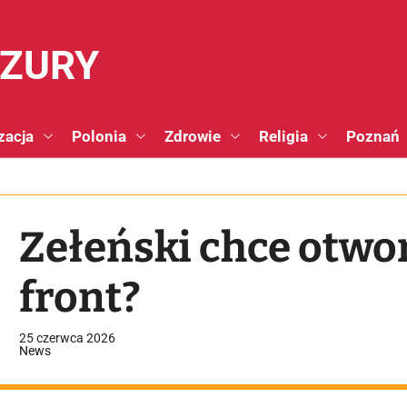
NZURY
zacja
Polonia
Zdrowie
Religia
Poznań
Zełeński chce otwo
front?
25 czerwca 2026
News