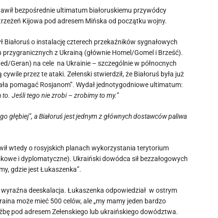
tawił bezpośrednie ultimatum białoruskiemu przywódcy
strzeżeń Kijowa pod adresem Mińska od początku wojny.
ł Białoruś o instalację czterech przekaźników sygnałowych
 przygranicznych z Ukrainą (głównie Homel/Gomel i Brześć).
ed/Geran) na cele na Ukrainie – szczególnie w północnych
ywile przez te ataki. Zełenski stwierdził, że Białoruś była już
tała pomagać Rosjanom”. Wydał jednotygodniowe ultimatum:
to. Jeśli tego nie zrobi – zrobimy to my.”
 go głębiej”, a Białoruś jest jednym z głównych dostawców paliwa
ił wtedy o rosyjskich planach wykorzystania terytorium
jskowe i dyplomatyczne). Ukraiński dowódca sił bezzałogowych
my, gdzie jest Łukaszenka”.
m wyraźna deeskalacja. Łukaszenka odpowiedział w ostrym
 Ukraina może mieć 500 celów, ale „my mamy jeden bardzo
oźbę pod adresem Zełenskiego lub ukraińskiego dowództwa.