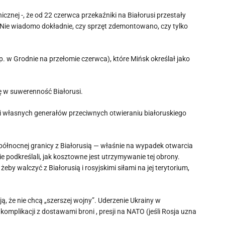
cznej -, że od 22 czerwca przekaźniki na Białorusi przestały
. Nie wiadomo dokładnie, czy sprzęt zdemontowano, czy tylko
 w Grodnie na przełomie czerwca), które Mińsk określał jako
ę w suwerenność Białorusi.
i własnych generałów przeciwnych otwieraniu białoruskiego
 północnej granicy z Białorusią — właśnie na wypadek otwarcia
 podkreślali, jak kosztowne jest utrzymywanie tej obrony.
y walczyć z Białorusią i rosyjskimi siłami na jej terytorium,
 że nie chcą „szerszej wojny”. Uderzenie Ukrainy w
 komplikacji z dostawami broni , presji na NATO (jeśli Rosja uzna