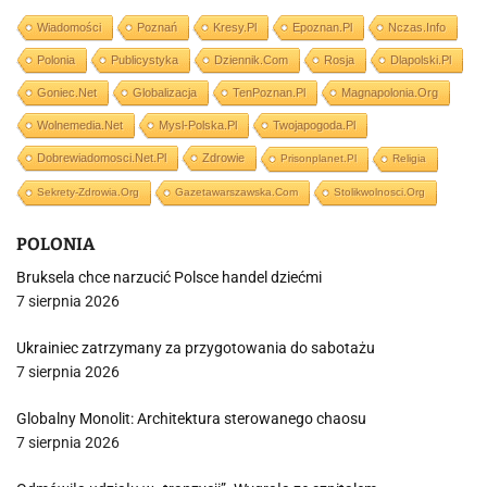
Wiadomości
Poznań
Kresy.pl
Epoznan.pl
Nczas.info
Polonia
Publicystyka
Dziennik.com
Rosja
Dlapolski.pl
Goniec.net
Globalizacja
TenPoznan.pl
Magnapolonia.org
Wolnemedia.net
Mysl-Polska.pl
Twojapogoda.pl
Dobrewiadomosci.net.pl
Zdrowie
Prisonplanet.pl
Religia
Sekrety-Zdrowia.org
Gazetawarszawska.com
Stolikwolnosci.org
POLONIA
Bruksela chce narzucić Polsce handel dziećmi
7 sierpnia 2026
Ukrainiec zatrzymany za przygotowania do sabotażu
7 sierpnia 2026
Globalny Monolit: Architektura sterowanego chaosu
7 sierpnia 2026