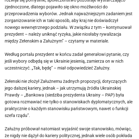
rozwija się pomyślnie, społeczeństwo pozostaje wystarczająco
zjednoczone, dlatego pojawiło się okno możliwości do
przeprowadzenia wyborów. Jednak najważniejszym zadaniem jest
zorganizowanie ich w taki sposób, aby kraj nie doświadczył
nowego wewnętrznego podziału. W związku z tym – kontynuował
prezydent – należy uniknąć ryzyka, jakie niosłaby rywalizacja
między Zełenskim a Załużnym” – czytamy w materiale.
Według portalu prezydent w końcu zadał generałowi pytanie, czy
jeśli wybory odbędą się w Ukrainie jesienią, zamierza on w nich
uczestniczyć. „Tak, będę” – miał odpowiedzieć Załużny.
Zełenski nie złożył Załużnemu żadnych propozycji, dotyczących
jego dalszej kariery, jednak – jak utrzymują źródła Ukrainskiej
Prawdy – „Bankowa (siedziba prezydenta Ukrainy – PAP) była
gotowa rozmawiać nie tylko o stanowiskach dyplomatycznych, ale
praktycznie o każdym stanowisku państwowym, nawet o funkcji
szefa rządu”.
Załużny próbował natomiast wyjaśnić swoje stanowisko, mówiąc,
że nigdy nie dążył do kariery politycznej, jednak wiele osób pokłada