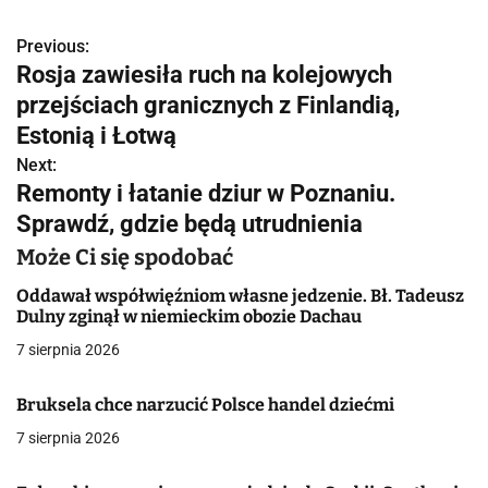
Previous:
N
Rosja zawiesiła ruch na kolejowych
a
przejściach granicznych z Finlandią,
w
Estonią i Łotwą
Next:
i
Remonty i łatanie dziur w Poznaniu.
g
Sprawdź, gdzie będą utrudnienia
a
Może Ci się spodobać
c
Oddawał współwięźniom własne jedzenie. Bł. Tadeusz
Dulny zginął w niemieckim obozie Dachau
j
7 sierpnia 2026
a
Bruksela chce narzucić Polsce handel dziećmi
w
7 sierpnia 2026
p