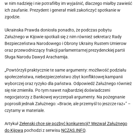
w nim nadzieję i nie potrafiłby im wyjaśnić, dlaczego miałby zawieść
ich zaufanie. Prezydent i generał mieli zakończyć spotkanie w
zgodzie.
Ukrainska Prawda doniosła ponadto, że podczas pobytu
Załużnego w Kijowie spotkali się z nim również sekretarz Rady
Bezpieczeństwa Narodowego i Obrony Ukrainy Rustem Umierow
oraz przewodniczący frakcji parlamentarnej prezydenckiej partii
Sługa Narodu Dawyd Arachamija.
„Powtórzyli praktycznie te same argumenty: możliwość podziału
społeczeństwa, niebezpieczeństwo zbyt konfliktowej kampanii
wyborczej oraz ryzyko dla państwa. Odpowiedź Załużnego również
się nie zmieniła. Po tym nawet najbardziej doświadczeni
negocjatorzy z Bankowej wyczerpali argumenty. Na pożegnanie
poprosili jednak Załużnego: »Bracie, ale przemyśl to jeszcze raz«” –
czytamy w materiale.
Artykuł
Zełenski chce się pozbyć konkurencji? Wezwał Załużnego
do Kijowa
pochodzi z serwisu
NCZAS.INFO
.