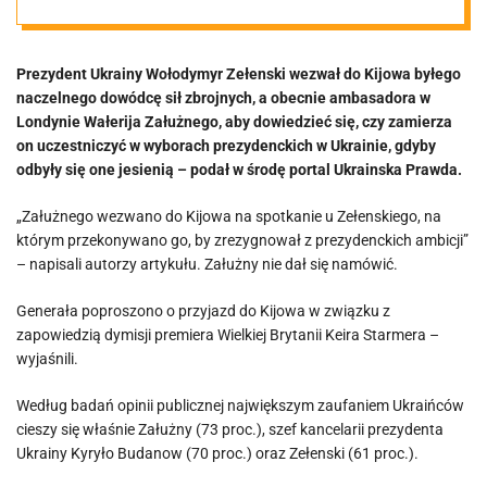
Załużnego do
Prezydent Ukrainy Wołodymyr Zełenski wezwał do Kijowa byłego
Kijowa
naczelnego dowódcę sił zbrojnych, a obecnie ambasadora w
Londynie Wałerija Załużnego, aby dowiedzieć się, czy zamierza
on uczestniczyć w wyborach prezydenckich w Ukrainie, gdyby
odbyły się one jesienią – podał w środę portal Ukrainska Prawda.
„Załużnego wezwano do Kijowa na spotkanie u Zełenskiego, na
którym przekonywano go, by zrezygnował z prezydenckich ambicji”
– napisali autorzy artykułu. Załużny nie dał się namówić.
Generała poproszono o przyjazd do Kijowa w związku z
zapowiedzią dymisji premiera Wielkiej Brytanii Keira Starmera –
wyjaśnili.
Według badań opinii publicznej największym zaufaniem Ukraińców
cieszy się właśnie Załużny (73 proc.), szef kancelarii prezydenta
Ukrainy Kyryło Budanow (70 proc.) oraz Zełenski (61 proc.).