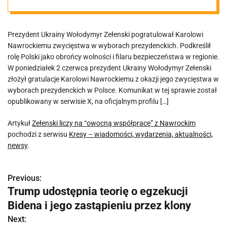
Prezydent Ukrainy Wołodymyr Zełenski pogratulował Karolowi
Nawrockiemu zwycięstwa w wyborach prezydenckich. Podkreślił
rolę Polski jako obrońcy wolności i filaru bezpieczeństwa w regionie.
W poniedziałek 2 czerwca prezydent Ukrainy Wołodymyr Zełenski
złożył gratulacje Karolowi Nawrockiemu z okazji jego zwycięstwa w
wyborach prezydenckich w Polsce. Komunikat w tej sprawie został
opublikowany w serwisie X, na oficjalnym profilu […]
Artykuł
Zełenski liczy na “owocną współpracę” z Nawrockim
pochodzi z serwisu
Kresy – wiadomości, wydarzenia, aktualności,
newsy
.
Previous:
N
Trump udostępnia teorię o egzekucji
a
Bidena i jego zastąpieniu przez klony
w
Next: