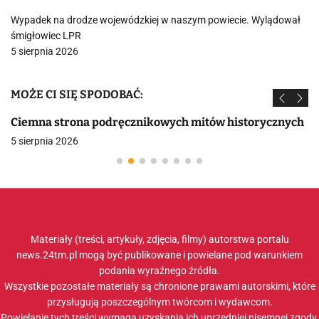
Wypadek na drodze wojewódzkiej w naszym powiecie. Wylądował
śmigłowiec LPR
5 sierpnia 2026
MOŻE CI SIĘ SPODOBAĆ:
Ciemna strona podręcznikowych mitów historycznych
5 sierpnia 2026
Materiały (treści, artykuły, zdjęcia, filmy) autorstwa portalu
news.24tm.pl mogą być publikowane i powielane pod warunkiem
podania wyraźnego źródła.
Wszystkie pozostałe materiały są chronione prawami autorskimi, które
przysługują poszczególnym twórcom i wydawcom.
Powielanie tych treści wymaga uzyskania ich uprzedniej pisemnej zgody.