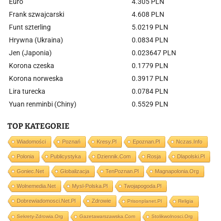
Euro
4.305 PLN
Frank szwajcarski
4.608 PLN
Funt szterling
5.0219 PLN
Hrywna (Ukraina)
0.0834 PLN
Jen (Japonia)
0.023647 PLN
Korona czeska
0.1779 PLN
Korona norweska
0.3917 PLN
Lira turecka
0.0784 PLN
Yuan renminbi (Chiny)
0.5529 PLN
TOP KATEGORIE
Wiadomości
Poznań
Kresy.pl
Epoznan.pl
Nczas.info
Polonia
Publicystyka
Dziennik.com
Rosja
Dlapolski.pl
Goniec.net
Globalizacja
TenPoznan.pl
Magnapolonia.org
Wolnemedia.net
Mysl-Polska.pl
Twojapogoda.pl
Dobrewiadomosci.net.pl
Zdrowie
Prisonplanet.pl
Religia
Sekrety-Zdrowia.org
Gazetawarszawska.com
Stolikwolnosci.org