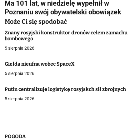
Ma 101 lat, w niedzielę wypełnił w
i
Poznaniu swój obywatelski obowiązek
g
Może Ci się spodobać
a
Znany rosyjski konstruktor dronów celem zamachu
bombowego
c
5 sierpnia 2026
j
Giełda nieufna wobec SpaceX
a
5 sierpnia 2026
w
p
Putin centralizuje logistykę rosyjskch sił zbrojnych
5 sierpnia 2026
i
s
u
POGODA