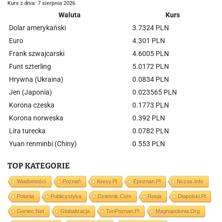
Kurs z dnia: 7 sierpnia 2026
Waluta
Kurs
Dolar amerykański
3.7324 PLN
Euro
4.301 PLN
Frank szwajcarski
4.6005 PLN
Funt szterling
5.0172 PLN
Hrywna (Ukraina)
0.0834 PLN
Jen (Japonia)
0.023565 PLN
Korona czeska
0.1773 PLN
Korona norweska
0.392 PLN
Lira turecka
0.0782 PLN
Yuan renminbi (Chiny)
0.553 PLN
TOP KATEGORIE
Wiadomości
Poznań
Kresy.pl
Epoznan.pl
Nczas.info
Polonia
Publicystyka
Dziennik.com
Rosja
Dlapolski.pl
Goniec.net
Globalizacja
TenPoznan.pl
Magnapolonia.org