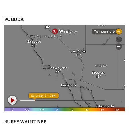
POGODA
KURSY WALUT NBP