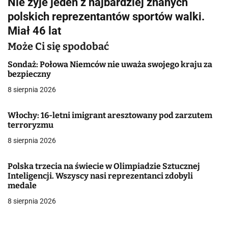
Nie żyje jeden z najbardziej znanych
w
polskich reprezentantów sportów walki.
i
Miał 46 lat
g
Może Ci się spodobać
a
Sondaż: Połowa Niemców nie uważa swojego kraju za
bezpieczny
c
8 sierpnia 2026
j
Włochy: 16-letni imigrant aresztowany pod zarzutem
a
terroryzmu
w
8 sierpnia 2026
p
Polska trzecia na świecie w Olimpiadzie Sztucznej
i
Inteligencji. Wszyscy nasi reprezentanci zdobyli
medale
s
8 sierpnia 2026
u