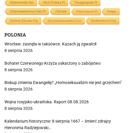
Wolnemedia.net
Mysl-Polska.pl
Twojapogoda.pl
Dobrewiadomosci.net.pl
Zdrowie
Prisonplanet.pl
Religia
Sekrety-Zdrowia.org
Gazetawarszawska.com
Stolikwolnosci.org
POLONIA
Wrocław: zasnęła w taksówce. Kazach ją zgwałcił
8 sierpnia 2026
Bohater Czerwonego Krzyża oskarżony o zabójstwo
8 sierpnia 2026
Biskup zmienia Ewangelię? „Homoseksualizm nie jest grzechem”
8 sierpnia 2026
Wojna rosyjsko-ukraińska. Raport 08.08.2026
8 sierpnia 2026
Kalendarium historyczne: 8 sierpnia 1667 – śmierć zdrajcy
Hieronima Radziejowski…