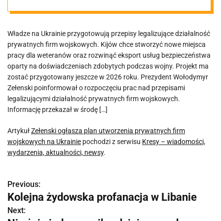
firm
Władze na Ukrainie przygotowują przepisy legalizujące działalność
wojskowych na
prywatnych firm wojskowych. Kijów chce stworzyć nowe miejsca
pracy dla weteranów oraz rozwinąć eksport usług bezpieczeństwa
Ukrainie
oparty na doświadczeniach zdobytych podczas wojny. Projekt ma
zostać przygotowany jeszcze w 2026 roku. Prezydent Wołodymyr
Zełenski poinformował o rozpoczęciu prac nad przepisami
legalizującymi działalność prywatnych firm wojskowych.
Informację przekazał w środę […]
Artykuł
Zełenski ogłasza plan utworzenia prywatnych firm
wojskowych na Ukrainie
pochodzi z serwisu
Kresy – wiadomości,
wydarzenia, aktualności, newsy
.
Previous:
N
Kolejna żydowska profanacja w Libanie
a
Next: