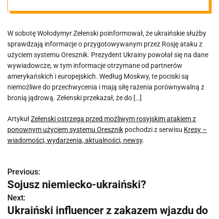
atakiem z
W sobotę Wołodymyr Zełenski poinformował, że ukraińskie służby
ponownym
sprawdzają informacje o przygotowywanym przez Rosję ataku z
użyciem systemu Oresznik. Prezydent Ukrainy powołał się na dane
użyciem
wywiadowcze, w tym informacje otrzymane od partnerów
amerykańskich i europejskich. Według Moskwy, te pociski są
niemożliwe do przechwycenia i mają siłę rażenia porównywalną z
systemu
bronią jądrową. Zełenski przekazał, że do […]
Oresznik
Artykuł
Zełenski ostrzega przed możliwym rosyjskim atakiem z
ponownym użyciem systemu Oresznik
pochodzi z serwisu
Kresy –
wiadomości, wydarzenia, aktualności, newsy
.
Previous:
N
Sojusz niemiecko-ukraiński?
a
Next:
Ukraiński influencer z zakazem wjazdu do
w