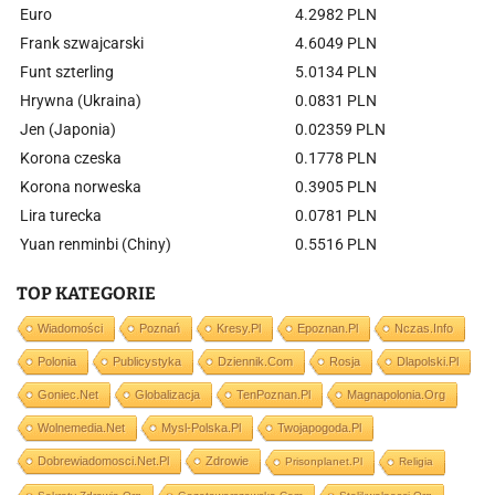
Euro
4.2982 PLN
Frank szwajcarski
4.6049 PLN
Funt szterling
5.0134 PLN
Hrywna (Ukraina)
0.0831 PLN
Jen (Japonia)
0.02359 PLN
Korona czeska
0.1778 PLN
Korona norweska
0.3905 PLN
Lira turecka
0.0781 PLN
Yuan renminbi (Chiny)
0.5516 PLN
TOP KATEGORIE
Wiadomości
Poznań
Kresy.pl
Epoznan.pl
Nczas.info
Polonia
Publicystyka
Dziennik.com
Rosja
Dlapolski.pl
Goniec.net
Globalizacja
TenPoznan.pl
Magnapolonia.org
Wolnemedia.net
Mysl-Polska.pl
Twojapogoda.pl
Dobrewiadomosci.net.pl
Zdrowie
Prisonplanet.pl
Religia