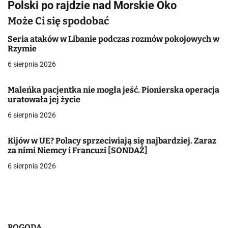
Polski po rajdzie nad Morskie Oko
i
Może Ci się spodobać
g
Seria ataków w Libanie podczas rozmów pokojowych w
a
Rzymie
6 sierpnia 2026
c
j
Maleńka pacjentka nie mogła jeść. Pionierska operacja
uratowała jej życie
a
6 sierpnia 2026
w
Kijów w UE? Polacy sprzeciwiają się najbardziej. Zaraz
p
za nimi Niemcy i Francuzi [SONDAŻ]
i
6 sierpnia 2026
s
u
POGODA