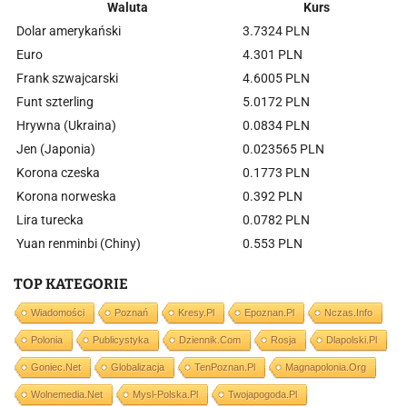
Waluta
Kurs
Dolar amerykański
3.7324 PLN
Euro
4.301 PLN
Frank szwajcarski
4.6005 PLN
Funt szterling
5.0172 PLN
Hrywna (Ukraina)
0.0834 PLN
Jen (Japonia)
0.023565 PLN
Korona czeska
0.1773 PLN
Korona norweska
0.392 PLN
Lira turecka
0.0782 PLN
Yuan renminbi (Chiny)
0.553 PLN
TOP KATEGORIE
Wiadomości
Poznań
Kresy.pl
Epoznan.pl
Nczas.info
Polonia
Publicystyka
Dziennik.com
Rosja
Dlapolski.pl
Goniec.net
Globalizacja
TenPoznan.pl
Magnapolonia.org
Wolnemedia.net
Mysl-Polska.pl
Twojapogoda.pl