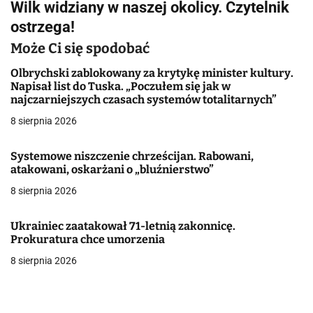
Wilk widziany w naszej okolicy. Czytelnik
i
ostrzega!
g
Może Ci się spodobać
a
Olbrychski zablokowany za krytykę minister kultury.
Napisał list do Tuska. „Poczułem się jak w
c
najczarniejszych czasach systemów totalitarnych”
j
8 sierpnia 2026
a
Systemowe niszczenie chrześcijan. Rabowani,
atakowani, oskarżani o „bluźnierstwo”
w
8 sierpnia 2026
p
i
Ukrainiec zaatakował 71-letnią zakonnicę.
Prokuratura chce umorzenia
s
8 sierpnia 2026
u