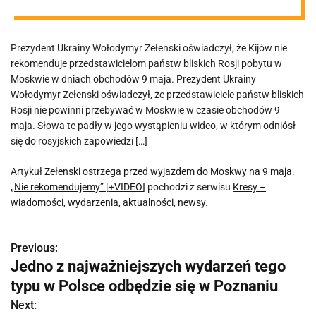
maja. „Nie
Prezydent Ukrainy Wołodymyr Zełenski oświadczył, że Kijów nie
rekomendujem
rekomenduje przedstawicielom państw bliskich Rosji pobytu w
Moskwie w dniach obchodów 9 maja. Prezydent Ukrainy
y” [+VIDEO]
Wołodymyr Zełenski oświadczył, że przedstawiciele państw bliskich
Rosji nie powinni przebywać w Moskwie w czasie obchodów 9
maja. Słowa te padły w jego wystąpieniu wideo, w którym odniósł
się do rosyjskich zapowiedzi […]
Artykuł
Zełenski ostrzega przed wyjazdem do Moskwy na 9 maja.
„Nie rekomendujemy” [+VIDEO]
pochodzi z serwisu
Kresy –
wiadomości, wydarzenia, aktualności, newsy
.
Previous:
N
Jedno z najważniejszych wydarzeń tego
a
typu w Polsce odbędzie się w Poznaniu
w
Next: