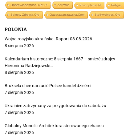
Dobrewiadomosci.net.pl
Zdrowie
Prisonplanet.pl
Religia
Sekrety-Zdrowia.org
Gazetawarszawska.com
Stolikwolnosci.org
POLONIA
Wojna rosyjsko-ukraińska. Raport 08.08.2026
8 sierpnia 2026
Kalendarium historyczne: 8 sierpnia 1667 – śmierć zdrajcy
Hieronima Radziejowski…
8 sierpnia 2026
Bruksela chce narzucić Polsce handel dziećmi
7 sierpnia 2026
Ukrainiec zatrzymany za przygotowania do sabotażu
7 sierpnia 2026
Globalny Monolit: Architektura sterowanego chaosu
7 sierpnia 2026