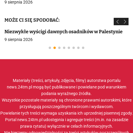
9 sierpnia 2026
MOŻE CI SIĘ SPODOBAĆ:
Niezwykłe wyścigi dawnych osadników w Palestynie
9 sierpnia 2026
Materiały (treści, artykuły, zdjęcia, filmy) autorstwa portalu
news.24tm.pl mogą być publikowane i powielane pod warunkiem
podania wyraźnego źródła.
Wszystkie pozostałe materiały są chronione prawami autorskimi, które
przysługują poszczególnym twórcom i wydawcom.
Powielanie tych treści wymaga uzyskania ich uprzedniej pisemnej zgody.
Portal news.24tm.pl udostępnia i agreguje treści (m.in. na zasadzie
prawa cytatu) wyłącznie w celach informacyjnych.
Nie bierzemy odpowiedzialności za treści artykułów poszczególnych