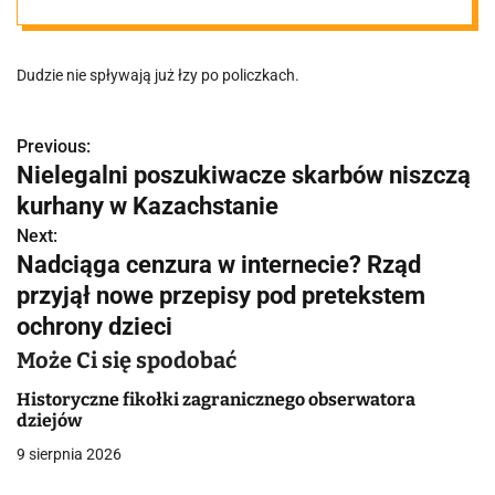
Dudzie nie spływają już łzy po policzkach.
Previous:
N
Nielegalni poszukiwacze skarbów niszczą
a
kurhany w Kazachstanie
w
Next:
Nadciąga cenzura w internecie? Rząd
i
przyjął nowe przepisy pod pretekstem
g
ochrony dzieci
a
Może Ci się spodobać
c
Historyczne fikołki zagranicznego obserwatora
dziejów
j
9 sierpnia 2026
a