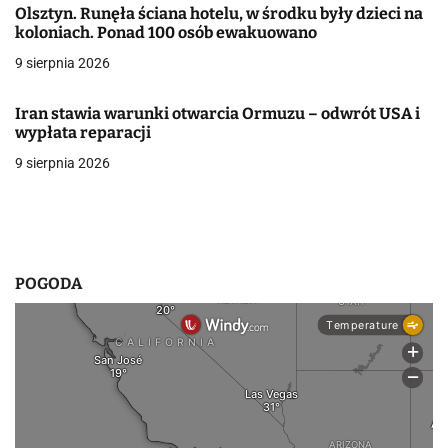
Olsztyn. Runęła ściana hotelu, w środku były dzieci na
w
koloniach. Ponad 100 osób ewakuowano
9 sierpnia 2026
p
i
Iran stawia warunki otwarcia Ormuzu – odwrót USA i
wypłata reparacji
s
9 sierpnia 2026
u
POGODA