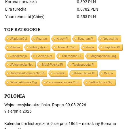
Korona norweska
0.392 PLN
Lira turecka
0.0782 PLN
Yuan renminbi (Chiny)
0.553 PLN
TOP KATEGORIE
Wiadomości
Poznań
Kresy.pl
Epoznan.pl
Nczas.info
Polonia
Publicystyka
Dziennik.com
Rosja
Dlapolski.pl
Globalizacja
Goniec.net
TenPoznan.pl
Magnapolonia.org
Wolnemedia.net
Mysl-Polska.pl
Twojapogoda.pl
Dobrewiadomosci.net.pl
Zdrowie
Prisonplanet.pl
Religia
Sekrety-Zdrowia.org
Gazetawarszawska.com
Stolikwolnosci.org
POLONIA
Wojna rosyjsko-ukraińska. Raport 09.08.2026
9 sierpnia 2026
Kalendarium historyczne: 9 sierpnia 1864 – narodziny Romana