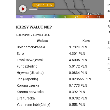
P
z
O
R
KURSY WALUT NBP
i
Kurs z dnia: 7 sierpnia 2026
Waluta
Kurs
S
Dolar amerykański
3.7324 PLN
c
Euro
4.301 PLN
E
Frank szwajcarski
4.6005 PLN
p
Funt szterling
5.0172 PLN
r
Hrywna (Ukraina)
0.0834 PLN
Jen (Japonia)
0.023565 PLN
Korona czeska
0.1773 PLN
Korona norweska
0.392 PLN
Lira turecka
0.0782 PLN
Yuan renminbi (Chiny)
0.553 PLN