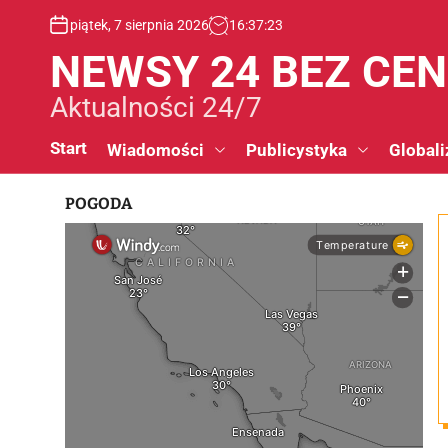
S
piątek, 7 sierpnia 2026
16
:
37
:
24
k
i
NEWSY 24 BEZ CE
p
t
Aktualności 24/7
o
c
Start
Wiadomości
Publicystyka
Globali
o
n
POGODA
t
e
n
t