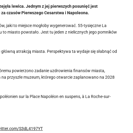
zejęła lewica. Jednym z jej pierwszych posunięć jest
 za czasów Pierwszego Cesarstwa i Napoleona.
tów, jaki to miejsce mogłoby wygenerować. 55-tysięczne La
to miasto powstało. Jest tu jeden z nielicznych jego pomników
 główną atrakcją miasta. Perspektywa ta wydaje się słabnąć od
tóremu powierzono zadanie uzdrowienia finansów miasta,
 na przyszłe muzeum, którego otwarcie zaplanowano na 2028
napoléonien sur la Place Napoléon en suspens, à La Roche-sur-
witter.com/S3dL4197YT