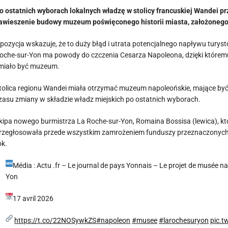
o ostatnich wyborach lokalnych władzę w stolicy francuskiej Wandei pr
awieszenie budowy muzeum poświęconego historii miasta, założonego
pozycja wskazuje, że to duży błąd i utrata potencjalnego napływu turys
oche-sur-Yon ma powody do czczenia Cesarza Napoleona, dzięki któremu 
 miało być muzeum.
tolica regionu Wandei miała otrzymać muzeum napoleońskie, mające być
zasu zmiany w składzie władz miejskich po ostatnich wyborach.
kipa nowego burmistrza La Roche-sur-Yon, Romaina Bossisa (lewica), k
rzegłosowała przede wszystkim zamrożeniem funduszy przeznaczonych
ok.
Média : Actu .fr – Le journal de pays Yonnais – Le projet de musée 
Yon
17 avril 2026
https://t.co/22NOSywkZS
#napoleon
#musee
#larochesuryon
pic.t