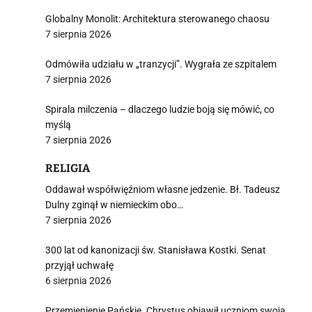
j
Globalny Monolit: Architektura sterowanego chaosu
7 sierpnia 2026
Odmówiła udziału w „tranzycji”. Wygrała ze szpitalem
7 sierpnia 2026
i
Spirala milczenia – dlaczego ludzie boją się mówić, co
myślą
7 sierpnia 2026
RELIGIA
Oddawał współwięźniom własne jedzenie. Bł. Tadeusz
Dulny zginął w niemieckim obo…
7 sierpnia 2026
300 lat od kanonizacji św. Stanisława Kostki. Senat
przyjął uchwałę
6 sierpnia 2026
Przemienienie Pańskie. Chrystus objawił uczniom swoją