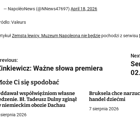
— NapoléoNews (@NNews47697)
April 18, 2026
ródlo: Valeurs
rtykuł
Zemsta lewicy. Muzeum Napoleona nie będzie
pochodzi z serwisu
Next
N
revious:
Se
Zinkiewicz: Ważne słowa premiera
a
02
w
Może Ci się spodobać
ddawał współwięźniom własne
Bruksela chce narzuc
edzenie. Bł. Tadeusz Dulny zginął
handel dziećmi
g
 niemieckim obozie Dachau
7 sierpnia 2026
 sierpnia 2026
a
c