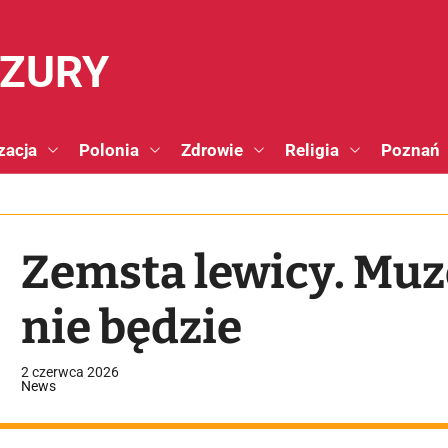
NZURY
zacja
Polonia
Zdrowie
Religia
Poznań
Zemsta lewicy. Mu
nie będzie
2 czerwca 2026
News