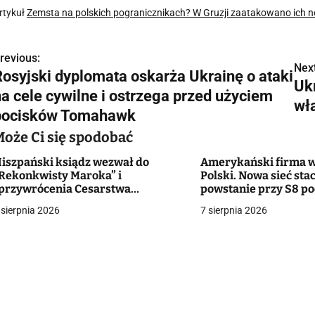
rtykuł
Zemsta na polskich pogranicznikach? W Gruzji zaatakowano ich n
revious:
N
Next
Rosyjski dyplomata oskarża Ukrainę o ataki
Ukr
a
na cele cywilne i ostrzega przed użyciem
wł
w
pocisków Tomahawk
Może Ci się spodobać
iszpański ksiądz wezwał do
Amerykański firma w
g
Rekonkwisty Maroka” i
Polski. Nowa sieć stac
przywrócenia Cesarstwa
powstanie przy S8 p
a
zymskiego”. Reakcja diecezji
Białymstokiem
 sierpnia 2026
7 sierpnia 2026
c
a
w