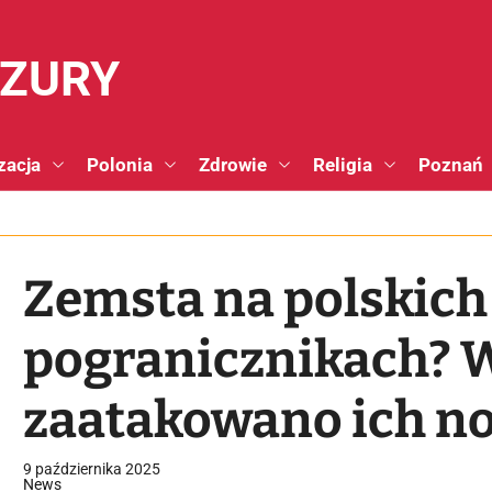
NZURY
zacja
Polonia
Zdrowie
Religia
Poznań
Zemsta na polskich
pogranicznikach? W
zaatakowano ich no
9 października 2025
News