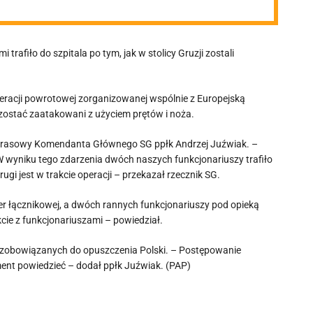
rafiło do szpitala po tym, jak w stolicy Gruzji zostali
peracji powrotowej zorganizowanej wspólnie z Europejską
i zostać zaatakowani z użyciem prętów i noża.
k prasowy Komendanta Głównego SG ppłk Andrzej Juźwiak. –
W wyniku tego zdarzenia dwóch naszych funkcjonariuszy trafiło
gi jest w trakcie operacji – przekazał rzecznik SG.
cer łącznikowej, a dwóch rannych funkcjonariuszy pod opieką
cie z funkcjonariuszami – powiedział.
 zobowiązanych do opuszczenia Polski. – Postępowanie
ment powiedzieć – dodał ppłk Juźwiak. (PAP)