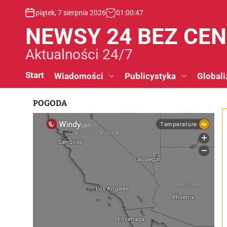
S
piątek, 7 sierpnia 2026
01
:
00
:
47
k
i
NEWSY 24 BEZ CE
p
t
Aktualności 24/7
o
c
Start
Wiadomości
Publicystyka
Globali
o
n
POGODA
t
e
n
t