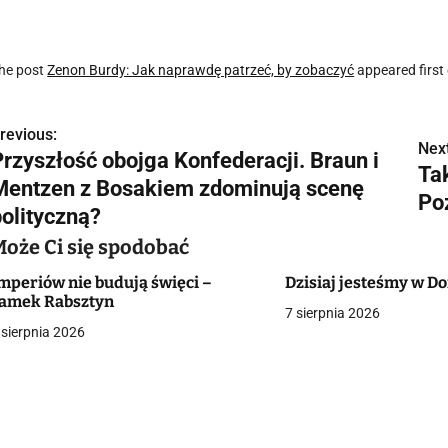
he post
Zenon Burdy: Jak naprawdę patrzeć, by zobaczyć
appeared first
revious:
N
Next
Przyszłość obojga Konfederacji. Braun i
Ta
a
Mentzen z Bosakiem zdominują scenę
Po
w
polityczną?
Może Ci się spodobać
mperiów nie budują święci –
Dzisiaj jesteśmy w 
g
amek Rabsztyn
7 sierpnia 2026
a
 sierpnia 2026
c
a