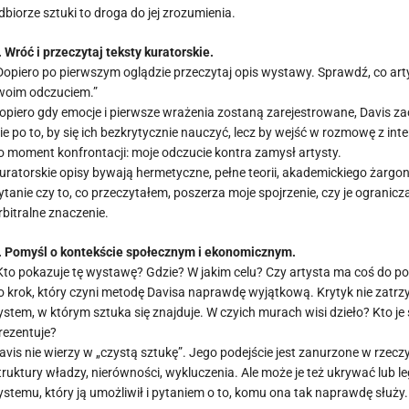
dbiorze sztuki to droga do jej zrozumienia.
. Wróć i przeczytaj teksty kuratorskie.
Dopiero po pierwszym oglądzie przeczytaj opis wystawy. Sprawdź, co artys
woim odczuciem.”
opiero gdy emocje i pierwsze wrażenia zostaną zarejestrowane, Davis za
ie po to, by się ich bezkrytycznie nauczyć, lecz by wejść w rozmowę z int
o moment konfrontacji: moje odczucie kontra zamysł artysty.
uratorskie opisy bywają hermetyczne, pełne teorii, akademickiego żargonu
ytanie czy to, co przeczytałem, poszerza moje spojrzenie, czy je ogranic
rbitralne znaczenie.
. Pomyśl o kontekście społecznym i ekonomicznym.
Kto pokazuje tę wystawę? Gdzie? W jakim celu? Czy artysta ma coś do pow
o krok, który czyni metodę Davisa naprawdę wyjątkową. Krytyk nie zatrzym
ystem, w którym sztuka się znajduje. W czyich murach wisi dzieło? Kto je s
rezentuje?
avis nie wierzy w „czystą sztukę”. Jego podejście jest zanurzone w rzecz
truktury władzy, nierówności, wykluczenia. Ale może je też ukrywać lub 
ystemu, który ją umożliwił i pytaniem o to, komu ona tak naprawdę służy.