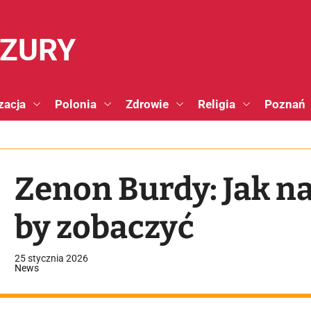
NZURY
zacja
Polonia
Zdrowie
Religia
Poznań
Zenon Burdy: Jak n
by zobaczyć
25 stycznia 2026
News