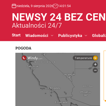
S
niedziela, 9 sierpnia 2026
14
:
01
:
55
k
i
NEWSY 24 BEZ CE
p
t
Aktualności 24/7
o
c
Start
Wiadomości
Publicystyka
Globali
o
n
POGODA
t
e
n
t