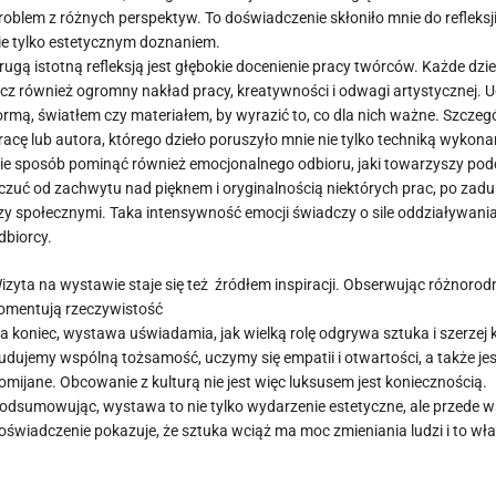
roblem z różnych perspektyw. To doświadczenie skłoniło mnie do refleksji 
ie tylko estetycznym doznaniem.
rugą istotną refleksją jest głębokie docenienie pracy twórców. Każde dzi
ecz również ogromny nakład pracy, kreatywności i odwagi artystycznej. Ud
ormą, światłem czy materiałem, by wyrazić to, co dla nich ważne. Szczeg
racę lub autora, którego dzieło poruszyło mnie nie tylko techniką wykonan
ie sposób pominąć również emocjonalnego odbioru, jaki towarzyszy po
czuć od zachwytu nad pięknem i oryginalnością niektórych prac, po zadu
zy społecznymi. Taka intensywność emocji świadczy o sile oddziaływania 
dbiorcy.
izyta na wystawie staje się też źródłem inspiracji. Obserwując różnorodn
omentują rzeczywistość
a koniec, wystawa uświadamia, jak wielką rolę odgrywa sztuka i szerzej k
udujemy wspólną tożsamość, uczymy się empatii i otwartości, a także jes
omijane. Obcowanie z kulturą nie jest więc luksusem jest koniecznością.
odsumowując, wystawa to nie tylko wydarzenie estetyczne, ale przede ws
oświadczenie pokazuje, że sztuka wciąż ma moc zmieniania ludzi i to właśn