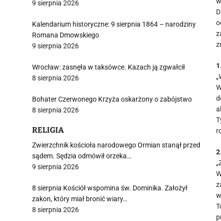
w
9 sierpnia 2026
D
o
Kalendarium historyczne: 9 sierpnia 1864 – narodziny
z
Romana Dmowskiego
z
9 sierpnia 2026
1
Wrocław: zasnęła w taksówce. Kazach ją zgwałcił
„
8 sierpnia 2026
W
d
Bohater Czerwonego Krzyża oskarżony o zabójstwo
a
8 sierpnia 2026
T
RELIGIA
r
Zwierzchnik kościoła narodowego Ormian stanął przed
2
sądem. Sędzia odmówił orzeka…
„
9 sierpnia 2026
W
z
8 sierpnia Kościół wspomina św. Dominika. Założył
w
zakon, który miał bronić wiary…
T
8 sierpnia 2026
p