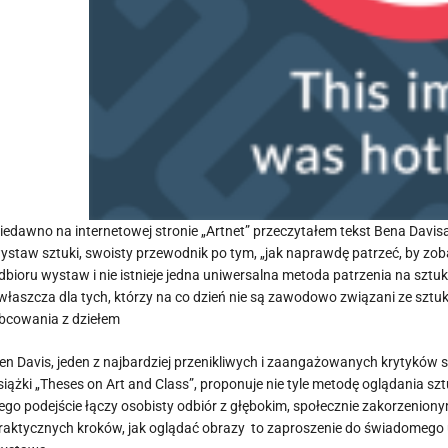
iedawno na internetowej stronie „Artnet” przeczytałem tekst Bena Davis
ystaw sztuki, swoisty przewodnik po tym, „jak naprawdę patrzeć, by zo
dbioru wystaw i nie istnieje jedna uniwersalna metoda patrzenia na szt
właszcza dla tych, którzy na co dzień nie są zawodowo związani ze sztuk
bcowania z dziełem
en Davis, jeden z najbardziej przenikliwych i zaangażowanych krytyków s
siążki „Theses on Art and Class”, proponuje nie tyle metodę oglądania szt
ego podejście łączy osobisty odbiór z głębokim, społecznie zakorzenion
raktycznych kroków, jak oglądać obrazy to zaproszenie do świadomego 