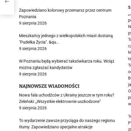
5
Zapowiedziano kolorowy przemarsz przez centrum
„
Poznania
p
9 sierpnia 2026
N
p
Mieszkańcy jednego z wielkopolskich miast dostaną
T
"Pudełka Życia". &qu…
c
9 sierpnia 2026
M
t
W Poznaniu będą wybierać taksówkarza roku. Wciąż
T
można zgłaszać kandydatów
o
9 sierpnia 2026
B
j
NAJNOWSZE WIADOMOŚCI
O
Nowa fala uchodźców z Ukrainy jeszcze w tym roku?
p
Zeleński: „Wszystkie elektrownie uszkodzone”
w
9 sierpnia 2026
T
To wydarzenie zawsze przyciąga do naszego regionu
P
tłumy. Zapowiedziano specjalne atrakcje
z