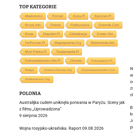
TOP KATEGORIE
Wiadomości
Poznań
Kresy.pl
Epoznan.pl
Nczas.info
Polonia
Publicystyka
Dziennik.com
Rosja
Dlapolski.pl
Globalizacja
Goniec.net
TenPoznan.pl
Magnapolonia.org
Wolnemedia.net
Mysl-Polska.pl
Twojapogoda.pl
Dobrewiadomosci.net.pl
Zdrowie
Prisonplanet.pl
N
Religia
Sekrety-Zdrowia.org
Gazetawarszawska.com
w
Stolikwolnosci.org
o
z
POLONIA
o
Australijka cudem uniknęła porwania w Paryżu. Sceny jak
B
z filmu „Uprowadzona”
k
9 sierpnia 2026
J
p
Wojna rosyjsko-ukraińska. Raport 09.08.2026