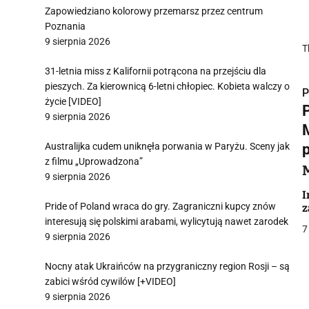
Zapowiedziano kolorowy przemarsz przez centrum
Poznania
9 sierpnia 2026
T
31-letnia miss z Kalifornii potrącona na przejściu dla
pieszych. Za kierownicą 6-letni chłopiec. Kobieta walczy o
P
życie [VIDEO]
9 sierpnia 2026
Australijka cudem uniknęła porwania w Paryżu. Sceny jak
z filmu „Uprowadzona”
i
9 sierpnia 2026
I
Pride of Poland wraca do gry. Zagraniczni kupcy znów
z
interesują się polskimi arabami, wylicytują nawet zarodek
7
9 sierpnia 2026
Nocny atak Ukraińców na przygraniczny region Rosji – są
j
zabici wśród cywilów [+VIDEO]
9 sierpnia 2026