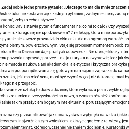
. Zadaj sobie jedno proste pytanie: „Dlaczego to ma dla mnie znaczeni
Jeśli sztuka nie zostawia cię z żadnym pytaniem, żadnym echem, żadną re
ostarać, żeby to echo usłyszeć.”
a koniec Davis stawia pytanie fundamentalne: co mi to dało? Czy wyszed
ytaniem, którego się nie spodziewałem? Z refleksją, która mnie poruszyła
o pytanie nie zawsze prowadzi do olśnienia. Ale ma ogromną wartość, b
zymś biernym, powierzchownym. Staje się procesem momentem osobisteg
etoda Bena Davisa nie daje prostych odpowiedzi. Nie oferuje kluczy inte
emu pozwala naprawdę patrzeć – nie jak turysta na wystawie, lecz jak św
o nie metoda naukowa ani akademicka, ale etyczna i krytyczna praktyka 
dmawia podporządkowania się gotowym narracjom i zaprasza do samod
o sztuka, jeśli ma mieć sens, musi być czymś więcej niż dekoracją musi
ak tego nie przegapić.
bcowanie ze sztuką to doświadczenie, które wykracza poza zwykłe oglądan
róbą zrozumienia rzeczywistości na nowo, a czasem również konfrontacj
łaśnie takim przeżyciem bogatym intelektualnie, poruszającym emocjonal
eraz należy przeanalizować jak dana wystawa wpłynęła na widza i jakie
ierwszym i najważniejszym wnioskiem, jaki wyciągnąłem z tej wizyty, jest
rozumiałem temat, którego wcześniej nie znałem dogłębnie. Kuratorski wy