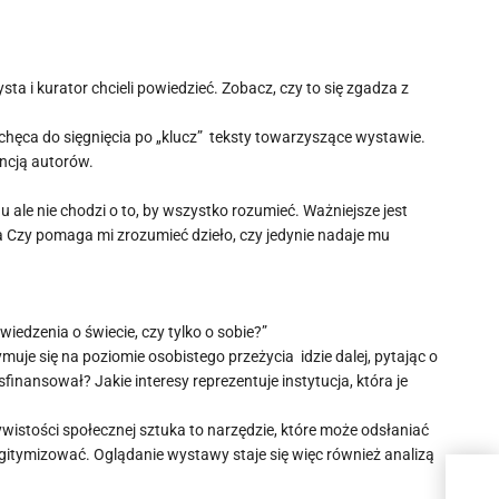
ta i kurator chcieli powiedzieć. Zobacz, czy to się zgadza z
chęca do sięgnięcia po „klucz” teksty towarzyszące wystawie.
encją autorów.
 ale nie chodzi o to, by wszystko rozumieć. Ważniejsze jest
za Czy pomaga mi zrozumieć dzieło, czy jedynie nadaje mu
iedzenia o świecie, czy tylko o sobie?”
uje się na poziomie osobistego przeżycia idzie dalej, pytając o
finansował? Jakie interesy reprezentuje instytucja, która je
ywistości społecznej sztuka to narzędzie, które może odsłaniać
legitymizować. Oglądanie wystawy staje się więc również analizą