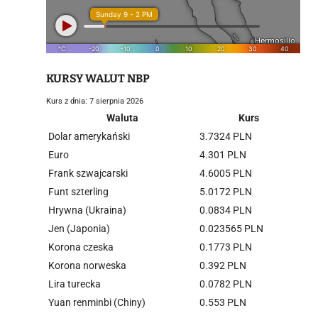
KURSY WALUT NBP
Kurs z dnia: 7 sierpnia 2026
Waluta
Kurs
Dolar amerykański
3.7324 PLN
Euro
4.301 PLN
Frank szwajcarski
4.6005 PLN
Funt szterling
5.0172 PLN
Hrywna (Ukraina)
0.0834 PLN
Jen (Japonia)
0.023565 PLN
Korona czeska
0.1773 PLN
Korona norweska
0.392 PLN
Lira turecka
0.0782 PLN
Yuan renminbi (Chiny)
0.553 PLN