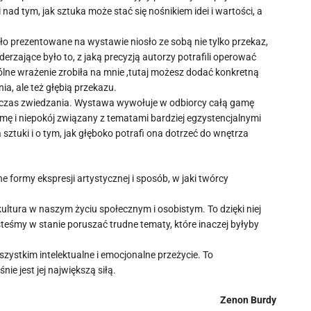
nad tym, jak sztuka może stać się nośnikiem idei i wartości, a
eło prezentowane na wystawie niosło ze sobą nie tylko przekaz,
erzające było to, z jaką precyzją autorzy potrafili operować
ólne wrażenie zrobiła na mnie ,tutaj możesz dodać konkretną
ia, ale też głębią przekazu.
dczas zwiedzania. Wystawa wywołuje w odbiorcy całą gamę
mę i niepokój związany z tematami bardziej egzystencjalnymi
sztuki i o tym, jak głęboko potrafi ona dotrzeć do wnętrza
e formy ekspresji artystycznej i sposób, w jaki twórcy
ultura w naszym życiu społecznym i osobistym. To dzięki niej
teśmy w stanie poruszać trudne tematy, które inaczej byłyby
zystkim intelektualne i emocjonalne przeżycie. To
ie jest jej największą siłą.
Zenon Burdy