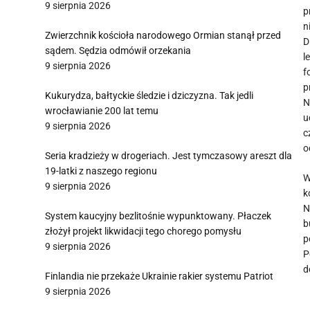
9 sierpnia 2026
p
n
Zwierzchnik kościoła narodowego Ormian stanął przed
D
sądem. Sędzia odmówił orzekania
l
9 sierpnia 2026
f
p
Kukurydza, bałtyckie śledzie i dziczyzna. Tak jedli
N
wrocławianie 200 lat temu
u
9 sierpnia 2026
c
o
Seria kradzieży w drogeriach. Jest tymczasowy areszt dla
19-latki z naszego regionu
W
9 sierpnia 2026
k
N
System kaucyjny bezlitośnie wypunktowany. Płaczek
b
złożył projekt likwidacji tego chorego pomysłu
p
9 sierpnia 2026
P
d
Finlandia nie przekaże Ukrainie rakier systemu Patriot
9 sierpnia 2026