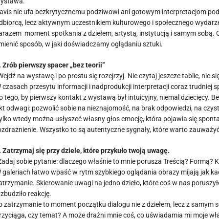
ystawa.
avis nie ufa bezkrytycznemu podziwowi ani gotowym interpretacjom pods
dbiorcą, lecz aktywnym uczestnikiem kulturowego i społecznego wydarzeni
arazem moment spotkania z dziełem, artystą, instytucją i samym sobą. O
mienić sposób, w jaki doświadczamy oglądaniu sztuki.
. Zrób pierwszy spacer „bez teorii”
Wejdź na wystawę i po prostu się rozejrzyj. Nie czytaj jeszcze tablic, nie si
 czasach przesytu informacji i nadprodukcji interpretacji coraz trudnie
o tego, by pierwszy kontakt z wystawą był intuicyjny, niemal dziecięcy.
kt odwagi: pozwolić sobie na nieznajomość, na brak odpowiedzi, na czyst
ylko wtedy można usłyszeć własny głos emocję, która pojawia się spont
ozdrażnienie. Wszystko to są autentyczne sygnały, które warto zauważy
. Zatrzymaj się przy dziele, które przykuło twoją uwagę.
Zadaj sobie pytanie: dlaczego właśnie to mnie porusza Treścią? Formą
 galeriach łatwo wpaść w rytm szybkiego oglądania obrazy mijają jak ka
atrzymanie. Skierowanie uwagi na jedno dzieło, które coś w nas poruszyło
zbudziło reakcję.
o zatrzymanie to moment początku dialogu nie z dziełem, lecz z samym s
rzyciąga, czy temat? A może drażni mnie coś, co uświadamia mi moje wł