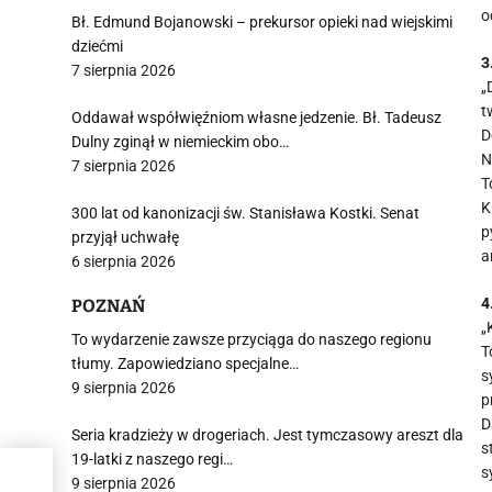
o
Bł. Edmund Bojanowski – prekursor opieki nad wiejskimi
dziećmi
3
7 sierpnia 2026
„
t
Oddawał współwięźniom własne jedzenie. Bł. Tadeusz
D
Dulny zginął w niemieckim obo…
N
7 sierpnia 2026
T
K
300 lat od kanonizacji św. Stanisława Kostki. Senat
p
przyjął uchwałę
a
6 sierpnia 2026
4
POZNAŃ
„
To wydarzenie zawsze przyciąga do naszego regionu
T
tłumy. Zapowiedziano specjalne…
s
9 sierpnia 2026
p
D
Seria kradzieży w drogeriach. Jest tymczasowy areszt dla
s
19-latki z naszego regi…
s
en z
9 sierpnia 2026