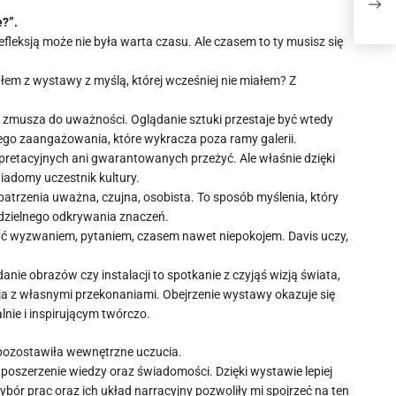
Tak
e?”.
fleksją może nie była warta czasu. Ale czasem to ty musisz się
łem z wystawy z myślą, której wcześniej nie miałem? Z
o zmusza do uważności. Oglądanie sztuki przestaje być wtedy
o zaangażowania, które wykracza poza ramy galerii.
rpretacyjnych ani gwarantowanych przeżyć. Ale właśnie dzięki
iadomy uczestnik kultury.
patrzenia uważna, czujna, osobista. To sposób myślenia, który
zielnego odkrywania znaczeń.
 być wyzwaniem, pytaniem, czasem nawet niepokojem. Davis uczy,
ie obrazów czy instalacji to spotkanie z czyjąś wizją świata,
a z własnymi przekonaniami. Obejrzenie wystawy okazuje się
nie i inspirującym twórczo.
 pozostawiła wewnętrzne uczucia.
 poszerzenie wiedzy oraz świadomości. Dzięki wystawie lepiej
bór prac oraz ich układ narracyjny pozwoliły mi spojrzeć na ten