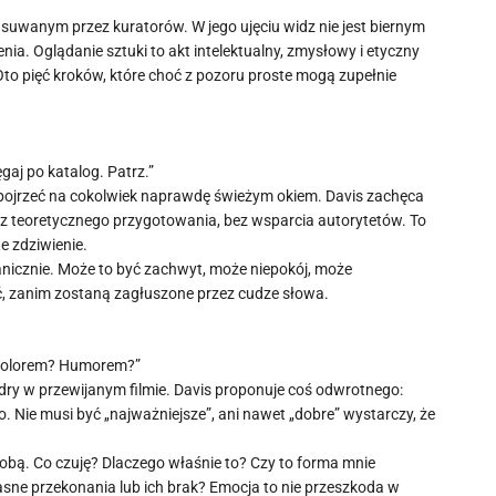
uwanym przez kuratorów. W jego ujęciu widz nie jest biernym
a. Oglądanie sztuki to akt intelektualny, zmysłowy i etyczny
to pięć kroków, które choć z pozoru proste mogą zupełnie
ęgaj po katalog. Patrz.”
j spojrzeć na cokolwiek naprawdę świeżym okiem. Davis zachęca
 Bez teoretycznego przygotowania, bez wsparcia autorytetów. To
e zdziwienie.
anicznie. Może to być zachwyt, może niepokój, może
ć, zanim zostaną zagłuszone przez cudze słowa.
? Kolorem? Humorem?”
dry w przewijanym filmie. Davis proponuje coś odwrotnego:
. Nie musi być „najważniejsze”, ani nawet „dobre” wystarczy, że
obą. Co czuję? Dlaczego właśnie to? Czy to forma mnie
asne przekonania lub ich brak? Emocja to nie przeszkoda w