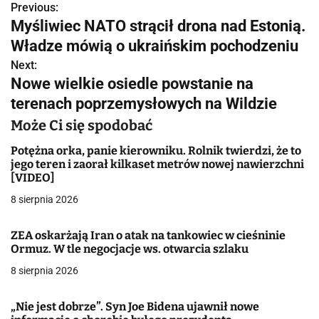
Previous:
N
Myśliwiec NATO strącił drona nad Estonią.
a
Władze mówią o ukraińskim pochodzeniu
w
Next:
Nowe wielkie osiedle powstanie na
i
terenach poprzemysłowych na Wildzie
g
Może Ci się spodobać
a
Potężna orka, panie kierowniku. Rolnik twierdzi, że to
jego teren i zaorał kilkaset metrów nowej nawierzchni
c
[VIDEO]
j
8 sierpnia 2026
a
ZEA oskarżają Iran o atak na tankowiec w cieśninie
Ormuz. W tle negocjacje ws. otwarcia szlaku
w
8 sierpnia 2026
p
i
„Nie jest dobrze”. Syn Joe Bidena ujawnił nowe