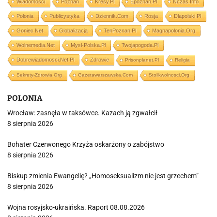
Wiadomości
Poznań
Kresy.pl
Epoznan.pl
Nczas.info
Polonia
Publicystyka
Dziennik.com
Rosja
Dlapolski.pl
Goniec.net
Globalizacja
TenPoznan.pl
Magnapolonia.org
Wolnemedia.net
Mysl-Polska.pl
Twojapogoda.pl
Dobrewiadomosci.net.pl
Zdrowie
Prisonplanet.pl
Religia
Sekrety-Zdrowia.org
Gazetawarszawska.com
Stolikwolnosci.org
POLONIA
Wrocław: zasnęła w taksówce. Kazach ją zgwałcił
8 sierpnia 2026
Bohater Czerwonego Krzyża oskarżony o zabójstwo
8 sierpnia 2026
Biskup zmienia Ewangelię? „Homoseksualizm nie jest grzechem”
8 sierpnia 2026
Wojna rosyjsko-ukraińska. Raport 08.08.2026