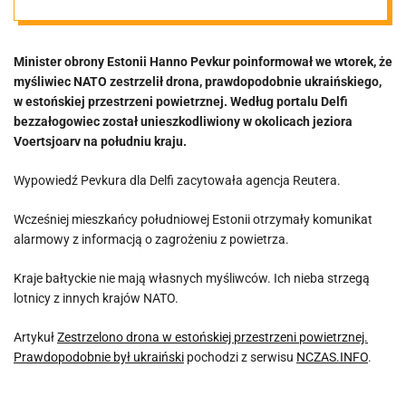
powietrznej.
Minister obrony Estonii Hanno Pevkur poinformował we wtorek, że
Prawdopodobni
myśliwiec NATO zestrzelił drona, prawdopodobnie ukraińskiego,
w estońskiej przestrzeni powietrznej. Według portalu Delfi
e był ukraiński
bezzałogowiec został unieszkodliwiony w okolicach jeziora
Voertsjoarv na południu kraju.
Wypowiedź Pevkura dla Delfi zacytowała agencja Reutera.
Wcześniej mieszkańcy południowej Estonii otrzymały komunikat
alarmowy z informacją o zagrożeniu z powietrza.
Kraje bałtyckie nie mają własnych myśliwców. Ich nieba strzegą
lotnicy z innych krajów NATO.
Artykuł
Zestrzelono drona w estońskiej przestrzeni powietrznej.
Prawdopodobnie był ukraiński
pochodzi z serwisu
NCZAS.INFO
.