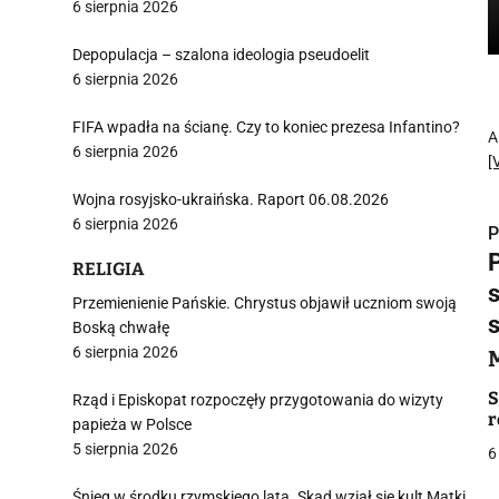
6 sierpnia 2026
Depopulacja – szalona ideologia pseudoelit
6 sierpnia 2026
FIFA wpadła na ścianę. Czy to koniec prezesa Infantino?
A
6 sierpnia 2026
[
Wojna rosyjsko-ukraińska. Raport 06.08.2026
6 sierpnia 2026
P
RELIGIA
Przemienienie Pańskie. Chrystus objawił uczniom swoją
Boską chwałę
6 sierpnia 2026
i
S
Rząd i Episkopat rozpoczęły przygotowania do wizyty
r
papieża w Polsce
5 sierpnia 2026
6
Śnieg w środku rzymskiego lata. Skąd wziął się kult Matki