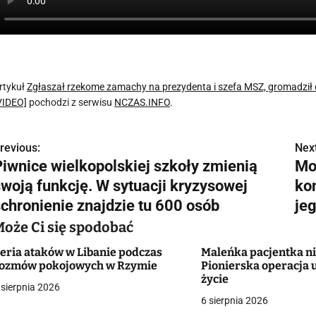
rtykuł
Zgłaszał rzekome zamachy na prezydenta i szefa MSZ, gromadzi
VIDEO]
pochodzi z serwisu
NCZAS.INFO
.
revious:
Next
N
Piwnice wielkopolskiej szkoły zmienią
Mo
a
swoją funkcję. W sytuacji kryzysowej
kon
w
schronienie znajdzie tu 600 osób
je
Może Ci się spodobać
eria ataków w Libanie podczas
Maleńka pacjentka ni
g
ozmów pokojowych w Rzymie
Pionierska operacja 
życie
a
 sierpnia 2026
6 sierpnia 2026
c