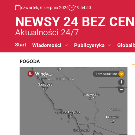
S
czwartek, 6 sierpnia 2026
19
:
54
:
51
k
i
NEWSY 24 BEZ CE
p
t
Aktualności 24/7
o
c
Start
Wiadomości
Publicystyka
Globali
o
n
POGODA
t
e
n
t