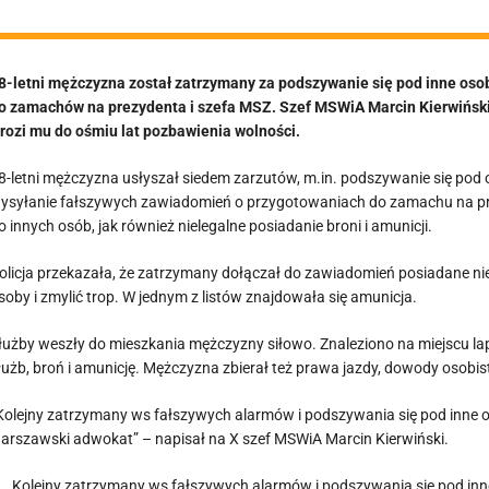
[VIDEO]
8-letni mężczyzna został zatrzymany za podszywanie się pod inne osob
o zamachów na prezydenta i szefa MSZ. Szef MSWiA Marcin Kierwiński
rozi mu do ośmiu lat pozbawienia wolności.
8-letni mężczyzna usłyszał siedem zarzutów, m.in. podszywanie się pod 
ysyłanie fałszywych zawiadomień o przygotowaniach do zamachu na pr
o innych osób, jak również nielegalne posiadanie broni i amunicji.
olicja przekazała, że zatrzymany dołączał do zawiadomień posiadane ni
soby i zmylić trop. W jednym z listów znajdowała się amunicja.
łużby weszły do mieszkania mężczyzny siłowo. Znaleziono na miejscu lap
łużb, broń i amunicję. Mężczyzna zbierał też prawa jazdy, dowody osobiste
Kolejny zatrzymany ws fałszywych alarmów i podszywania się pod inne os
arszawski adwokat” – napisał na X szef MSWiA Marcin Kierwiński.
Kolejny zatrzymany ws fałszywych alarmów i podszywania się pod inne