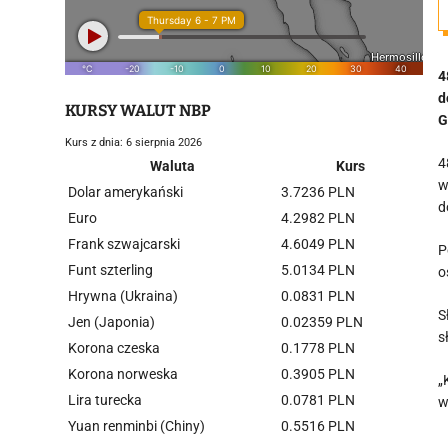
4
d
KURSY WALUT NBP
G
Kurs z dnia: 6 sierpnia 2026
4
Waluta
Kurs
w
Dolar amerykański
3.7236 PLN
d
Euro
4.2982 PLN
Frank szwajcarski
4.6049 PLN
P
Funt szterling
5.0134 PLN
o
Hrywna (Ukraina)
0.0831 PLN
S
Jen (Japonia)
0.02359 PLN
s
Korona czeska
0.1778 PLN
Korona norweska
0.3905 PLN
„
Lira turecka
0.0781 PLN
w
Yuan renminbi (Chiny)
0.5516 PLN