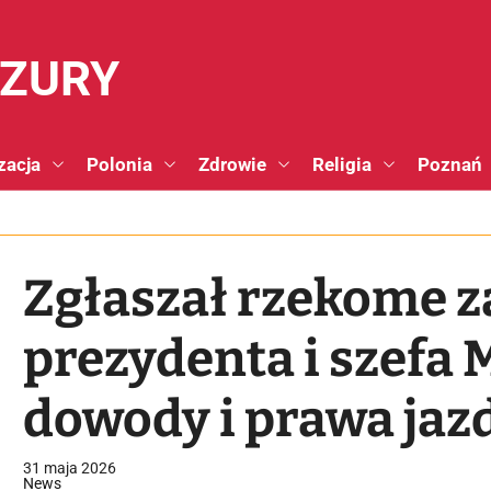
NZURY
zacja
Polonia
Zdrowie
Religia
Poznań
Zgłaszał rzekome 
prezydenta i szefa
dowody i prawa jaz
warszawski adwoka
31 maja 2026
News