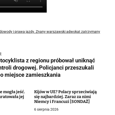
ł dowody i prawa jazdy. Znany warszawski adwokat zatrzymany
:
tocyklista z regionu próbował uniknąć
troli drogowej. Policjanci przeszukali
go miejsce zamieszkania
e mogła jeść.
Kijów w UE? Polacy sprzeciwiają
uratowała jej
się najbardziej. Zaraz za nimi
Niemcy i Francuzi [SONDAŻ]
6 sierpnia 2026