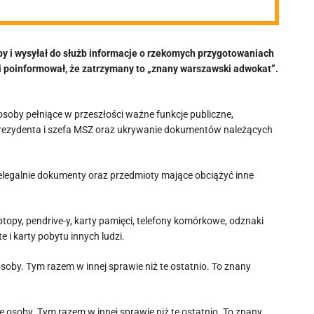
y i wysyłał do służb informacje o rzekomych przygotowaniach
 poinformował, że zatrzymany to „znany warszawski adwokat”.
osoby pełniące w przeszłości ważne funkcje publiczne,
ezydenta i szefa MSZ oraz ukrywanie dokumentów należących
elegalnie dokumenty oraz przedmioty mające obciążyć inne
topy, pendrive-y, karty pamięci, telefony komórkowe, odznaki
 i karty pobytu innych ludzi.
oby. Tym razem w innej sprawie niż te ostatnio. To znany
 osoby. Tym razem w innej sprawie niż te ostatnio. To znany