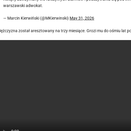
warszawski adwokat.
— Marcin Kierwiński (@MKierwinski)
May 31, 2026
ężczyzna został aresztowany na trzy miesiące. Grozi mu do ośmiu lat p