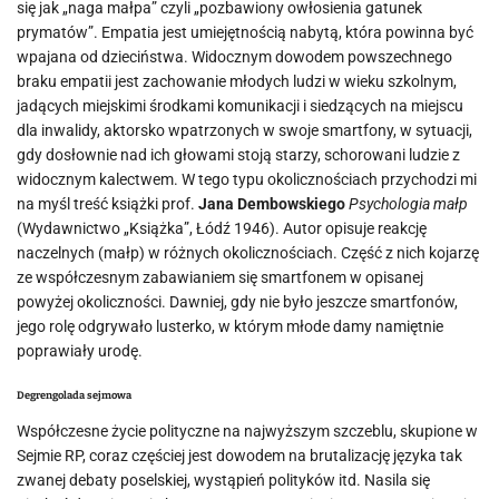
się jak „naga małpa” czyli „pozbawiony owłosienia gatunek
prymatów”. Empatia jest umiejętnością nabytą, która powinna być
wpajana od dzieciństwa. Widocznym dowodem powszechnego
braku empatii jest zachowanie młodych ludzi w wieku szkolnym,
jadących miejskimi środkami komunikacji i siedzących na miejscu
dla inwalidy, aktorsko wpatrzonych w swoje smartfony, w sytuacji,
gdy dosłownie nad ich głowami stoją starzy, schorowani ludzie z
widocznym kalectwem. W tego typu okolicznościach przychodzi mi
na myśl treść książki prof.
Jana Dembowskiego
Psychologia małp
(Wydawnictwo „Książka”, Łódź 1946). Autor opisuje reakcję
naczelnych (małp) w różnych okolicznościach. Część z nich kojarzę
ze współczesnym zabawianiem się smartfonem w opisanej
powyżej okoliczności. Dawniej, gdy nie było jeszcze smartfonów,
jego rolę odgrywało lusterko, w którym młode damy namiętnie
poprawiały urodę.
Degrengolada sejmowa
Współczesne życie polityczne na najwyższym szczeblu, skupione w
Sejmie RP, coraz częściej jest dowodem na brutalizację języka tak
zwanej debaty poselskiej, wystąpień polityków itd. Nasila się