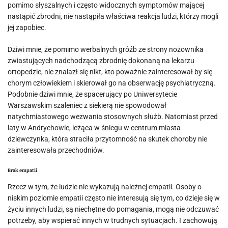
pomimo słyszalnych i często widocznych symptomów mającej
nastąpić zbrodni, nie nastąpiła właściwa reakcja ludzi, którzy mogli
jej zapobiec.
Dziwi mnie, że pomimo werbalnych gróźb ze strony nożownika
zwiastujących nadchodzącą zbrodnię dokonaną na lekarzu
ortopedzie, nie znalazł się nikt, kto poważnie zainteresował by się
chorym człowiekiem i skierował go na obserwację psychiatryczną.
Podobnie dziwi mnie, że spacerujący po Uniwersytecie
Warszawskim szaleniec z siekierą nie spowodował
natychmiastowego wezwania stosownych służb. Natomiast przed
laty w Andrychowie, leżąca w śniegu w centrum miasta
dziewczynka, która straciła przytomność na skutek choroby nie
zainteresowała przechodniów.
Brak empatii
Rzecz w tym, że ludzie nie wykazują należnej empatii. Osoby o
niskim poziomie empatii często nie interesują się tym, co dzieje się w
życiu innych ludzi, są niechętne do pomagania, mogą nie odczuwać
potrzeby, aby wspierać innych w trudnych sytuacjach. I zachowują