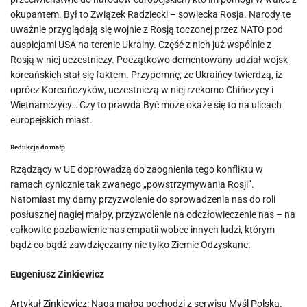
okupantem. Był to Związek Radziecki – sowiecka Rosja. Narody te
uważnie przyglądają się wojnie z Rosją toczonej przez NATO pod
auspicjami USA na terenie Ukrainy. Część z nich już wspólnie z
Rosją w niej uczestniczy. Początkowo dementowany udział wojsk
koreańskich stał się faktem. Przypomnę, że Ukraińcy twierdzą, iż
oprócz Koreańczyków, uczestniczą w niej rzekomo Chińczycy i
Wietnamczycy… Czy to prawda Być może okaże się to na ulicach
europejskich miast.
Redukcja do małp
Rządzący w UE doprowadzą do zaognienia tego konfliktu w
ramach cynicznie tak zwanego „powstrzymywania Rosji”.
Natomiast my damy przyzwolenie do sprowadzenia nas do roli
posłusznej nagiej małpy, przyzwolenie na odczłowieczenie nas – na
całkowite pozbawienie nas empatii wobec innych ludzi, którym
bądź co bądź zawdzięczamy nie tylko Ziemie Odzyskane.
Eugeniusz Zinkiewicz
Artykuł
Zinkiewicz: Naga małpa
pochodzi z serwisu
Myśl Polska
.