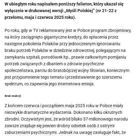
W ubiegłym roku napisałem poniższy felieton, który ukazał się
wyłącznie w drukowanej wersji „Myśli Polskiej” (nr 21-22 z
przełomu, maja i czerwca 2025 roku).
Po roku, gdy w TV reklamowany jest w Polsce program zbrojeniowy,
na który zaciągnięto gigantyczne kredyty, do spłacenia przez
następne pokolenia Polaków przy jednoczesnym ignorowaniu
braku potrzeb Polaków w dziedzinie zdrowotnej, polegającym na
zamykaniu szpitali, porodówek itp., prawie całkowitym pomijaniu
potrzeb związanych z dbaniem o zdrowie psychiczne
społeczeństwa, parciu do bratobójczej wojny Słowian, koniecznym
jest przypomnienie tego tematu i przedstawienie go szerszemu
spektrum, co zapewnia jego internetowa emisja.
Brak reakcji
Z końcem czerwca i początkiem maja 2025 roku w Polsce miały
niezwykle dramatyczne wydarzenia. Dokonano kilku okrutnych
zbrodni. Oczywistym jest, że wśród blisko 37-milionowego narodu
zawsze znajduje się pewien drobny odsetek osób z ostrymi
zaburzeniami psychicznymi. Jednak na uwagę zasługuje fakt, że