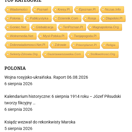
TOP KATEGORIE
Wiadomości
Poznań
Kresy.pl
Epoznan.pl
Nczas.info
Polonia
Publicystyka
Dziennik.com
Rosja
Dlapolski.pl
Goniec.net
Globalizacja
TenPoznan.pl
Magnapolonia.org
Wolnemedia.net
Mysl-Polska.pl
Twojapogoda.pl
Dobrewiadomosci.net.pl
Zdrowie
Prisonplanet.pl
Religia
Sekrety-Zdrowia.org
Gazetawarszawska.com
Stolikwolnosci.org
POLONIA
Wojna rosyjsko-ukraińska. Raport 06.08.2026
6 sierpnia 2026
Kalendarium historyczne: 6 sierpnia 1914 roku – Józef Piłsudski
tworzy fikcyjny …
6 sierpnia 2026
Ksiądz wezwał do rekonkwisty Maroka
5 sierpnia 2026