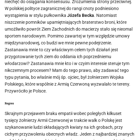
niechęć do osiągania konsensusu. Zrozumienia strony przeciwnej.
W polskiej polityce zagranicznej do rangi cnoty podniesiono
wystąpienia w stylu pułkownika
Józefa Becka
. Natomiast
niszczenie pomników upamiętniających braterstwo broni, które
umożliwiło powrót Ziem Zachodnich do macierzy stało się nieomal
sportem narodowym. Pomimo zawartej w tym względzie umowy
międzynarodowej, co budzi we mnie pewne podejrzenie.
Zastanawia mnie to czy właściwym celem tych działań jest
przygotowanie tych ziem do oddania ich poprzedniemu
włodarzowi? Zastanawia mnie kto i w czyim interesie steruje tym
nikczemnym procesem? Mam do tego prawo, aby zadawać tego
typu pytania, bo właśnie mój śp. ojciec, był żołnierzem Wojska
Polskiego, które wspólnie z Armią Czerwoną wyzwalało te tereny.
Przywróciło je Polsce.
Regres
Skrajnym przejawem braku empatii wobec poległych kilkuset
tysięcy żołnierzy Armii Czerwonej w trakcie walk o Polskę jest
szykanowanie ludzi składających kwiaty na ich grobach, przy
cichym przyzwoleniu obecnych władz. Jeden z najbardziej znanych