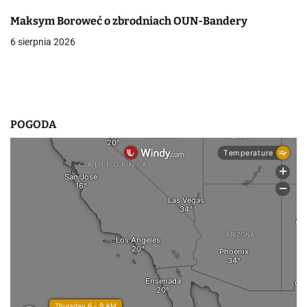
i
Maksym Boroweć o zbrodniach OUN-Bandery
6 sierpnia 2026
s
u
POGODA