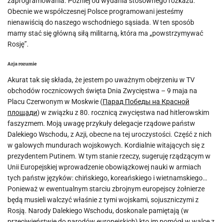
zaprogramowania. Później od wydania stosownego rozkazu.
Obecnie we współczesnej Polsce programowani jesteśmy
nienawiścią do naszego wschodniego sąsiada. W ten sposób
mamy stać się główną siłą militarną, która ma „powstrzymywać
Rosję”.
Azja rozumie
Akurat tak się składa, że jestem po uważnym obejrzeniu w TV
obchodów rocznicowych święta Dnia Zwycięstwa – 9 maja na
Placu Czerwonym w Moskwie (
Парад Победы на Красной
площади
) w związku z 80. rocznicą zwycięstwa nad hitlerowskim
faszyzmem. Moją uwagę przykuły delegacje rządowe państw
Dalekiego Wschodu, z Azji, obecne na tej uroczystości. Część z nich
w galowych mundurach wojskowych. Kordialnie witających się z
prezydentem Putinem. W tym stanie rzeczy, sugeruję rządzącym w
Unii Europejskiej wprowadzenie obowiązkowej nauki w armiach
tych państw języków: chińskiego, koreańskiego i wietnamskiego…
Ponieważ w ewentualnym starciu zbrojnym europejscy żołnierze
będą musieli walczyć właśnie z tymi wojskami, sojuszniczymi z
Rosją. Narody Dalekiego Wschodu, doskonale pamiętają (w
przeciwieństwie do narodów europejskich) kto im pomógł w walce z