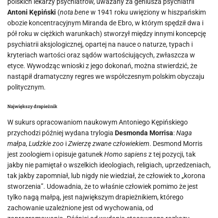
polskich lekarzy psychiatrów, uważany za geniusza psychiatrii
Antoni Kępiński
(
nota bene
w 1941 roku uwięziony w hiszpańskim
obozie koncentracyjnym Miranda de Ebro, w którym spędził dwa i
pół roku w ciężkich warunkach) stworzył między innymi koncepcję
psychiatrii aksjologicznej, opartej na nauce o naturze, typach i
kryteriach wartości oraz sądów wartościujących, zwłaszcza w
etyce. Wywodząc wnioski z jego dokonań, można stwierdzić, że
nastąpił dramatyczny regres we współczesnym polskim obyczaju
politycznym.
Największy drapieżnik
W sukurs opracowaniom naukowym Antoniego Kępińskiego
przychodzi później wydana trylogia
Desmonda Morrisa
:
Naga
małpa
,
Ludzkie zoo
i
Zwierzę zwane człowiekiem
. Desmond Morris
jest zoologiem i opisuje gatunek
Homo sapiens
z tej pozycji, tak
jakby nie pamiętał o wszelkich ideologiach, religiach, uprzedzeniach,
tak jakby zapomniał, lub nigdy nie wiedział, że człowiek to „korona
stworzenia”. Udowadnia, że to właśnie człowiek pomimo że jest
tylko nagą małpą, jest największym drapieżnikiem, którego
zachowanie uzależnione jest od wychowania, od