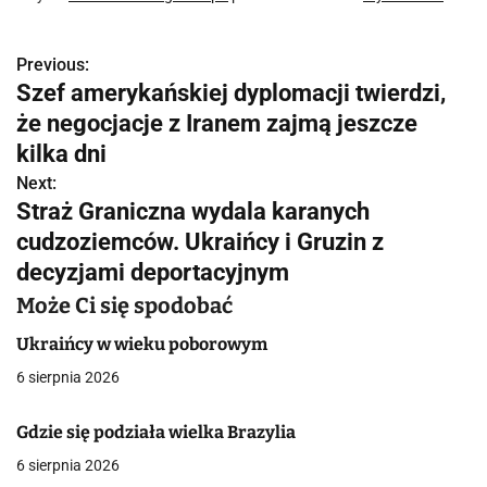
Previous:
N
Szef amerykańskiej dyplomacji twierdzi,
a
że negocjacje z Iranem zajmą jeszcze
w
kilka dni
Next:
i
Straż Graniczna wydala karanych
g
cudzoziemców. Ukraińcy i Gruzin z
decyzjami deportacyjnym
a
Może Ci się spodobać
c
Ukraińcy w wieku poborowym
j
6 sierpnia 2026
a
Gdzie się podziała wielka Brazylia
w
6 sierpnia 2026
p