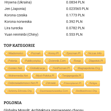
Hrywna (Ukraina)
0.0834 PLN
Jen (Japonia)
0.023565 PLN
Korona czeska
0.1773 PLN
Korona norweska
0.392 PLN
Lira turecka
0.0782 PLN
Yuan renminbi (Chiny)
0.553 PLN
TOP KATEGORIE
Wiadomości
Poznań
Kresy.pl
Epoznan.pl
Nczas.info
Polonia
Publicystyka
Dziennik.com
Rosja
Dlapolski.pl
Goniec.net
Globalizacja
TenPoznan.pl
Magnapolonia.org
Wolnemedia.net
Mysl-Polska.pl
Twojapogoda.pl
Dobrewiadomosci.net.pl
Zdrowie
Prisonplanet.pl
Religia
Sekrety-Zdrowia.org
Gazetawarszawska.com
Stolikwolnosci.org
POLONIA
Globalny Monolit: Architektura sterowanego chaosu