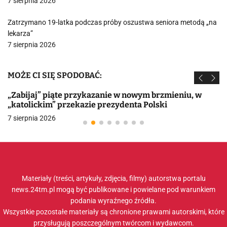
7 sierpnia 2026
Zatrzymano 19-latka podczas próby oszustwa seniora metodą „na
lekarza”
7 sierpnia 2026
MOŻE CI SIĘ SPODOBAĆ:
„Zabijaj” piąte przykazanie w nowym brzmieniu, w
„katolickim” przekazie prezydenta Polski
7 sierpnia 2026
Materiały (treści, artykuły, zdjęcia, filmy) autorstwa portalu
news.24tm.pl mogą być publikowane i powielane pod warunkiem
podania wyraźnego źródła.
Wszystkie pozostałe materiały są chronione prawami autorskimi, które
przysługują poszczególnym twórcom i wydawcom.