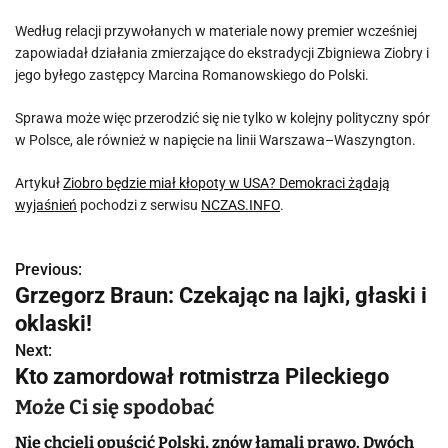
Według relacji przywołanych w materiale nowy premier wcześniej
zapowiadał działania zmierzające do ekstradycji Zbigniewa Ziobry i
jego byłego zastępcy Marcina Romanowskiego do Polski.
Sprawa może więc przerodzić się nie tylko w kolejny polityczny spór
w Polsce, ale również w napięcie na linii Warszawa–Waszyngton.
Artykuł
Ziobro będzie miał kłopoty w USA? Demokraci żądają
wyjaśnień
pochodzi z serwisu
NCZAS.INFO
.
Previous:
N
Grzegorz Braun: Czekając na lajki, głaski i
a
oklaski!
w
Next:
Kto zamordował rotmistrza Pileckiego
i
Może Ci się spodobać
g
Nie chcieli opuścić Polski, znów łamali prawo. Dwóch