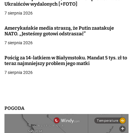
a
Ukraińców wydalonych [+FOTO]
7 sierpnia 2026
c
j
Amerykańskie media straszą, że Putin zaatakuje
NATO. „Jesteśmy gotowi odstraszać”
a
7 sierpnia 2026
w
Pościg za 14-latkiem w Białymstoku. Mandat 5 tys. zł to
p
teraz najmniejszy problem jego matki
i
7 sierpnia 2026
s
u
POGODA