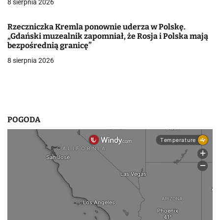
p
8 sierpnia 2026
i
Rzeczniczka Kremla ponownie uderza w Polskę.
s
„Gdański muzealnik zapomniał, że Rosja i Polska mają
bezpośrednią granicę”
u
8 sierpnia 2026
POGODA