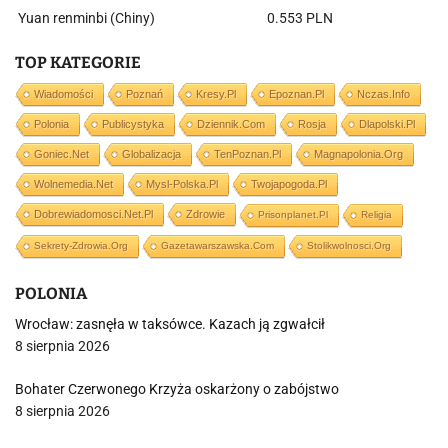
Yuan renminbi (Chiny)
0.553 PLN
TOP KATEGORIE
Wiadomości
Poznań
Kresy.pl
Epoznan.pl
Nczas.info
Polonia
Publicystyka
Dziennik.com
Rosja
Dlapolski.pl
Goniec.net
Globalizacja
TenPoznan.pl
Magnapolonia.org
Wolnemedia.net
Mysl-Polska.pl
Twojapogoda.pl
Dobrewiadomosci.net.pl
Zdrowie
Prisonplanet.pl
Religia
Sekrety-Zdrowia.org
Gazetawarszawska.com
Stolikwolnosci.org
POLONIA
Wrocław: zasnęła w taksówce. Kazach ją zgwałcił
8 sierpnia 2026
Bohater Czerwonego Krzyża oskarżony o zabójstwo
8 sierpnia 2026