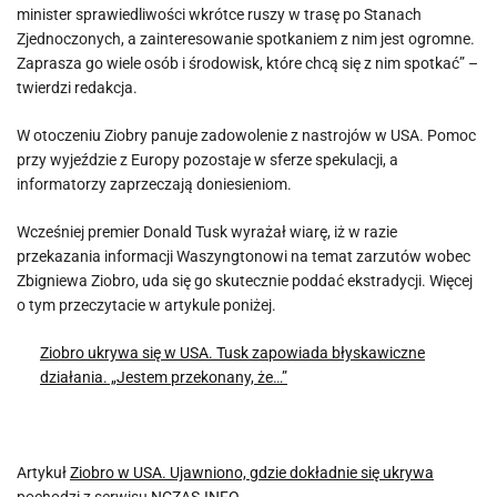
minister sprawiedliwości wkrótce ruszy w trasę po Stanach
Zjednoczonych, a zainteresowanie spotkaniem z nim jest ogromne.
Zaprasza go wiele osób i środowisk, które chcą się z nim spotkać” –
twierdzi redakcja.
W otoczeniu Ziobry panuje zadowolenie z nastrojów w USA. Pomoc
przy wyjeździe z Europy pozostaje w sferze spekulacji, a
informatorzy zaprzeczają doniesieniom.
Wcześniej premier Donald Tusk wyrażał wiarę, iż w razie
przekazania informacji Waszyngtonowi na temat zarzutów wobec
Zbigniewa Ziobro, uda się go skutecznie poddać ekstradycji. Więcej
o tym przeczytacie w artykule poniżej.
Ziobro ukrywa się w USA. Tusk zapowiada błyskawiczne
działania. „Jestem przekonany, że…”
Artykuł
Ziobro w USA. Ujawniono, gdzie dokładnie się ukrywa