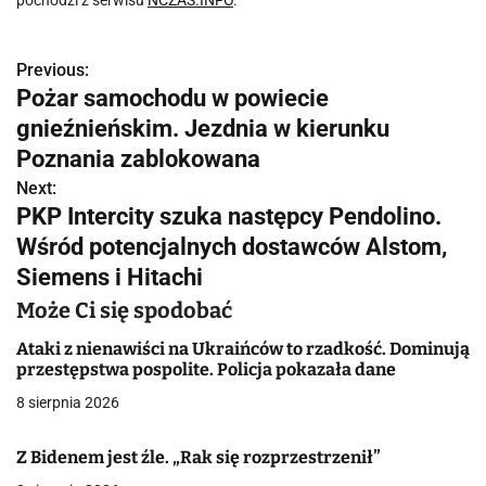
pochodzi z serwisu
NCZAS.INFO
.
Previous:
N
Pożar samochodu w powiecie
a
gnieźnieńskim. Jezdnia w kierunku
w
Poznania zablokowana
Next:
i
PKP Intercity szuka następcy Pendolino.
g
Wśród potencjalnych dostawców Alstom,
Siemens i Hitachi
a
Może Ci się spodobać
c
Ataki z nienawiści na Ukraińców to rzadkość. Dominują
j
przestępstwa pospolite. Policja pokazała dane
a
8 sierpnia 2026
w
Z Bidenem jest źle. „Rak się rozprzestrzenił”