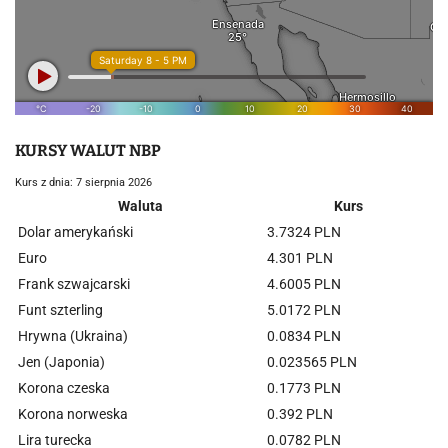
KURSY WALUT NBP
Kurs z dnia: 7 sierpnia 2026
Waluta
Kurs
Dolar amerykański
3.7324 PLN
Euro
4.301 PLN
Frank szwajcarski
4.6005 PLN
Funt szterling
5.0172 PLN
Hrywna (Ukraina)
0.0834 PLN
Jen (Japonia)
0.023565 PLN
Korona czeska
0.1773 PLN
Korona norweska
0.392 PLN
Lira turecka
0.0782 PLN