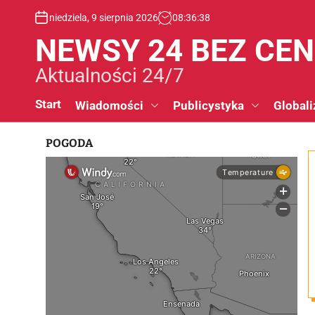
S
niedziela, 9 sierpnia 2026
08
:
36
:
39
k
i
NEWSY 24 BEZ CE
p
t
Aktualności 24/7
o
c
Start
Wiadomości
Publicystyka
Globali
o
n
POGODA
t
e
n
t