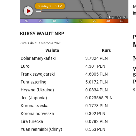
M
i
KURSY WALUT NBP
P
Kurs z dnia: 7 sierpnia 2026
Waluta
Kurs
Dolar amerykański
3.7324 PLN
Euro
4.301 PLN
i
W
Frank szwajcarski
4.6005 PLN
S
p
Funt szterling
5.0172 PLN
Hrywna (Ukraina)
0.0834 PLN
9
Jen (Japonia)
0.023565 PLN
Korona czeska
0.1773 PLN
j
Korona norweska
0.392 PLN
Lira turecka
0.0782 PLN
Yuan renminbi (Chiny)
0.553 PLN