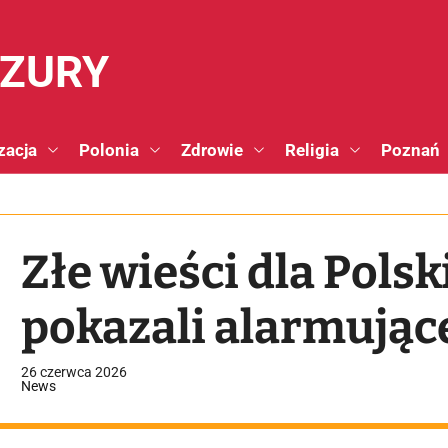
NZURY
zacja
Polonia
Zdrowie
Religia
Poznań
Złe wieści dla Pols
pokazali alarmują
26 czerwca 2026
News