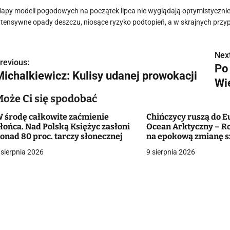
apy modeli pogodowych na początek lipca nie wyglądają optymistycznie
ntensywne opady deszczu, niosące ryzyko podtopień, a w skrajnych pr
Next
N
revious:
Po
Michalkiewicz: Kulisy udanej prowokacji
a
Wi
w
Może Ci się spodobać
 środę całkowite zaćmienie
Chińczycy ruszą do E
łońca. Nad Polską Księżyc zasłoni
Ocean Arktyczny – Ro
g
onad 80 proc. tarczy słonecznej
na epokową zmianę 
morskich
 sierpnia 2026
9 sierpnia 2026
a
c
a