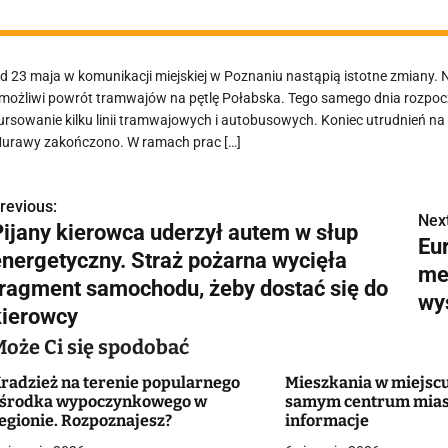
d 23 maja w komunikacji miejskiej w Poznaniu nastąpią istotne zmiany
możliwi powrót tramwajów na pętlę Połabska. Tego samego dnia rozpocz
ursowanie kilku linii tramwajowych i autobusowych. Koniec utrudnień na
urawy zakończono. W ramach prac […]
revious:
N
Next
Pijany kierowca uderzył autem w słup
Eur
a
energetyczny. Straż pożarna wycięła
me
w
fragment samochodu, żeby dostać się do
wy
kierowcy
Może Ci się spodobać
g
radzież na terenie popularnego
Mieszkania w miejscu
a
środka wypoczynkowego w
samym centrum mias
egionie. Rozpoznajesz?
informacje
c