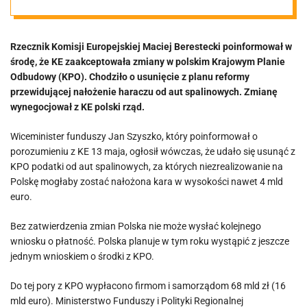
na usunięcie
Rzecznik Komisji Europejskiej Maciej Berestecki poinformował w
haraczu od aut
środę, że KE zaakceptowała zmiany w polskim Krajowym Planie
Odbudowy (KPO). Chodziło o usunięcie z planu reformy
spalinowych
przewidującej nałożenie haraczu od aut spalinowych. Zmianę
wynegocjował z KE polski rząd.
Wiceminister funduszy Jan Szyszko, który poinformował o
porozumieniu z KE 13 maja, ogłosił wówczas, że udało się usunąć z
KPO podatki od aut spalinowych, za których niezrealizowanie na
Polskę mogłaby zostać nałożona kara w wysokości nawet 4 mld
euro.
Bez zatwierdzenia zmian Polska nie może wysłać kolejnego
wniosku o płatność. Polska planuje w tym roku wystąpić z jeszcze
jednym wnioskiem o środki z KPO.
Do tej pory z KPO wypłacono firmom i samorządom 68 mld zł (16
mld euro). Ministerstwo Funduszy i Polityki Regionalnej