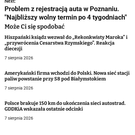
w
Next:
Problem z rejestracją auta w Poznaniu.
i
"Najbliższy wolny termin po 4 tygodniach"
g
Może Ci się spodobać
a
Hiszpański ksiądz wezwał do „Rekonkwisty Maroka” i
„przywrócenia Cesarstwa Rzymskiego”. Reakcja
c
diecezji
j
7 sierpnia 2026
a
Amerykański firma wchodzi do Polski. Nowa sieć stacji
paliw powstanie przy S8 pod Białymstokiem
w
7 sierpnia 2026
p
i
Polsce brakuje 150 km do ukończenia sieci autostrad.
GDDKiA wskazała ostatnie odcinki
s
7 sierpnia 2026
u