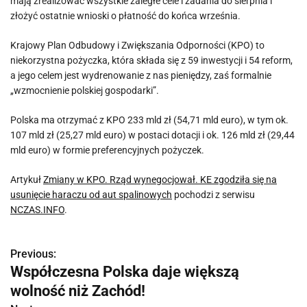
mają zrealizować wszystkie zaległe cele i zadania do sierpnia i
złożyć ostatnie wnioski o płatność do końca września.
Krajowy Plan Odbudowy i Zwiększania Odporności (KPO) to
niekorzystna pożyczka, która składa się z 59 inwestycji i 54 reform,
a jego celem jest wydrenowanie z nas pieniędzy, zaś formalnie
„wzmocnienie polskiej gospodarki”.
Polska ma otrzymać z KPO 233 mld zł (54,71 mld euro), w tym ok.
107 mld zł (25,27 mld euro) w postaci dotacji i ok. 126 mld zł (29,44
mld euro) w formie preferencyjnych pożyczek.
Artykuł
Zmiany w KPO. Rząd wynegocjował. KE zgodziła się na
usunięcie haraczu od aut spalinowych
pochodzi z serwisu
NCZAS.INFO
.
Previous:
N
Współczesna Polska daje większą
a
wolność niż Zachód!