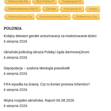
Wolnemedia.net
Mysl-Polska.pl
Twojapogoda.pl
Dobrewiadomosci.net.pl
Zdrowie
Prisonplanet.pl
Religia
Sekrety-Zdrowia.org
Gazetawarszawska.com
Stolikwolnosci.org
POLONIA
Kolejny dewiant gender aresztowany za molestowanie dzieci
6 sierpnia 2026
Ukraiński politolog obraża Polskę i żąda darmowej broni
6 sierpnia 2026
Depopulacja – szalona ideologia pseudoelit
6 sierpnia 2026
FIFA wpadła na ścianę. Czy to koniec prezesa Infantino?
6 sierpnia 2026
Wojna rosyjsko-ukraińska. Raport 06.08.2026
6 sierpnia 2026