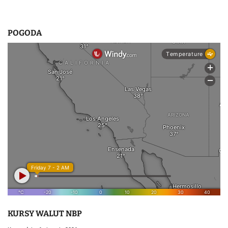
POGODA
KURSY WALUT NBP