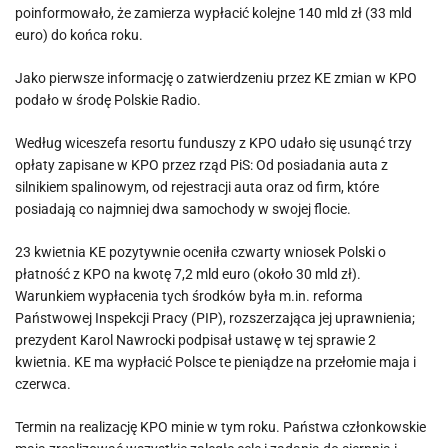
poinformowało, że zamierza wypłacić kolejne 140 mld zł (33 mld
euro) do końca roku.
Jako pierwsze informację o zatwierdzeniu przez KE zmian w KPO
podało w środę Polskie Radio.
Według wiceszefa resortu funduszy z KPO udało się usunąć trzy
opłaty zapisane w KPO przez rząd PiS: Od posiadania auta z
silnikiem spalinowym, od rejestracji auta oraz od firm, które
posiadają co najmniej dwa samochody w swojej flocie.
23 kwietnia KE pozytywnie oceniła czwarty wniosek Polski o
płatność z KPO na kwotę 7,2 mld euro (około 30 mld zł).
Warunkiem wypłacenia tych środków była m.in. reforma
Państwowej Inspekcji Pracy (PIP), rozszerzająca jej uprawnienia;
prezydent Karol Nawrocki podpisał ustawę w tej sprawie 2
kwietnia. KE ma wypłacić Polsce te pieniądze na przełomie maja i
czerwca.
Termin na realizację KPO minie w tym roku. Państwa członkowskie