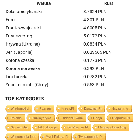
Waluta
Kurs
Dolar amerykański
3.7324 PLN
Euro
4.301 PLN
Frank szwajcarski
4.6005 PLN
Funt szterling
5.0172 PLN
Hrywna (Ukraina)
0.0834 PLN
Jen (Japonia)
0.023565 PLN
Korona czeska
0.1773 PLN
Korona norweska
0.392 PLN
Lira turecka
0.0782 PLN
Yuan renminbi (Chiny)
0.553 PLN
TOP KATEGORIE
Wiadomości
Poznań
Kresy.pl
Epoznan.pl
Nczas.info
Polonia
Publicystyka
Dziennik.com
Rosja
Dlapolski.pl
Goniec.net
Globalizacja
TenPoznan.pl
Magnapolonia.org
Wolnemedia.net
Mysl-Polska.pl
Twojapogoda.pl