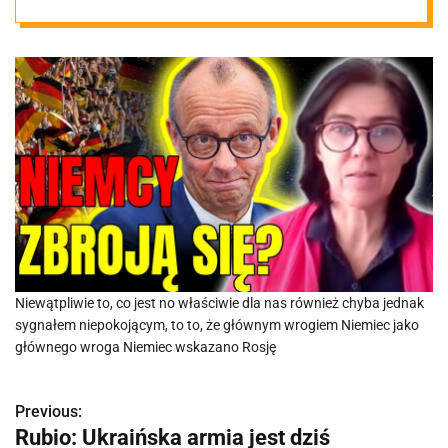
przetasować
układ sił w
Europie
Środkowej
Niewątpliwie to, co jest no właściwie dla nas również chyba jednak
sygnałem niepokojącym, to to, że głównym wrogiem Niemiec jako
głównego wroga Niemiec wskazano Rosję
Previous:
N
Rubio: Ukraińska armia jest dziś