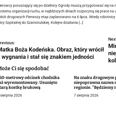
ierowcy poruszający się po dzielnicy Ogrody muszą przygotować się na
ystemu organizacji ruchu, w najbliższych dniach rozpoczną się prace 
obót drogowych Pierwszy etap zaplanowano na 6 lipca. Wtedy robotnicy 
licy Szpitalnej do Szamotulskiej. Kolejne działania […]
Next
N
revious:
Mi
Matka Boża Kodeńska. Obraz, który wrócił
a
ni
z wygnania i stał się znakiem jedności
w
ko
Może Ci się spodobać
60-metrowy odcinek chodnika
Na znaku drogowym p
g
uż wyremontowany. Usunięto
niepoprawna nazwa 
tarą kostkę brukową
regionie. "Będziemy 
a
zmieniać dowody?"
 sierpnia 2026
7 sierpnia 2026
c