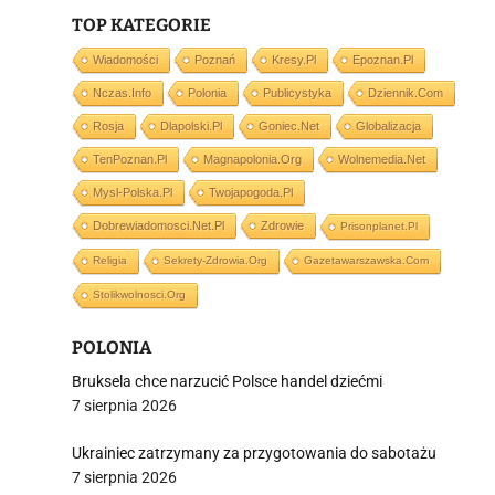
TOP KATEGORIE
Wiadomości
Poznań
Kresy.pl
Epoznan.pl
Nczas.info
Polonia
Publicystyka
Dziennik.com
Rosja
Dlapolski.pl
Goniec.net
Globalizacja
i
TenPoznan.pl
Magnapolonia.org
Wolnemedia.net
Mysl-Polska.pl
Twojapogoda.pl
Dobrewiadomosci.net.pl
Zdrowie
Prisonplanet.pl
Religia
Sekrety-Zdrowia.org
Gazetawarszawska.com
Stolikwolnosci.org
POLONIA
Bruksela chce narzucić Polsce handel dziećmi
7 sierpnia 2026
Ukrainiec zatrzymany za przygotowania do sabotażu
7 sierpnia 2026