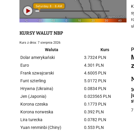
K
s
r
u
KURSY WALUT NBP
Kurs z dnia: 7 sierpnia 2026
P
Waluta
Kurs
Dolar amerykański
3.7324 PLN
Euro
4.301 PLN
Frank szwajcarski
4.6005 PLN
i
Funt szterling
5.0172 PLN
Hrywna (Ukraina)
0.0834 PLN
1
j
Jen (Japonia)
0.023565 PLN
s
Korona czeska
0.1773 PLN
7
Korona norweska
0.392 PLN
Lira turecka
0.0782 PLN
j
Yuan renminbi (Chiny)
0.553 PLN