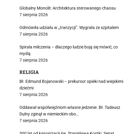
Globalny Monolit: Architektura sterowanego chaosu
7 sierpnia 2026
Odmówiła udziału w „tranzycji”. Wygrała ze szpitalem
7 sierpnia 2026
Spirala milczenia – dlaczego ludzie boją się mówić, co
myślą
7 sierpnia 2026
RELIGIA
Bł. Edmund Bojanowski – prekursor opieki nad wiejskimi
dziećmi
7 sierpnia 2026
Oddawał współwięźniom własne jedzenie. Bł. Tadeusz
Dulny zginął w niemieckim obo…
7 sierpnia 2026
300 lat od kanonizacji św. Stanisława Kostki. Senat