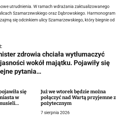
 nowe utrudnienia. W ramach wdrażania zaktualizowanego
na ulicach Szamarzewskiego oraz Dąbrowskiego. Harmonogram
zajmą się odcinkiem ulicy Szamarzewskiego, który biegnie od
:
nister zdrowia chciała wytłumaczyć
ejasności wokół majątku. Pojawiły się
lejne pytania…
ojawiła się
Już we wtorek będzie można
miasta w
połączyć nad Wartą przyjemne z
musieli
pożytecznym
7 sierpnia 2026