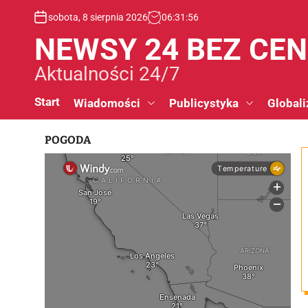
S
sobota, 8 sierpnia 2026
06
:
31
:
56
k
i
NEWSY 24 BEZ CE
p
t
Aktualności 24/7
o
c
Start
Wiadomości
Publicystyka
Globali
o
n
POGODA
t
e
n
t