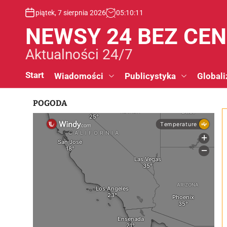
S
piątek, 7 sierpnia 2026
05
:
10
:
12
k
i
NEWSY 24 BEZ CE
p
t
Aktualności 24/7
o
c
Start
Wiadomości
Publicystyka
Globali
o
n
POGODA
t
e
n
t