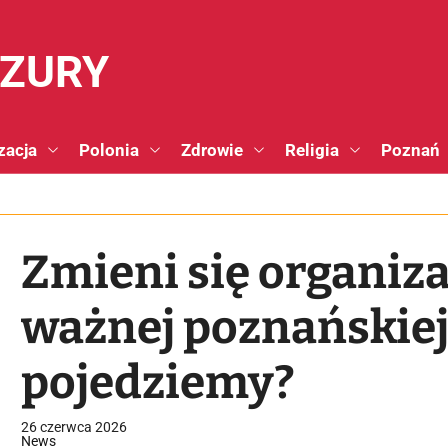
NZURY
zacja
Polonia
Zdrowie
Religia
Poznań
Zmieni się organiz
ważnej poznańskiej 
pojedziemy?
26 czerwca 2026
News