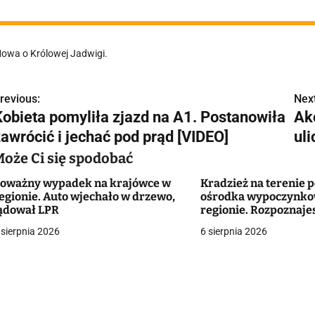
owa o Królowej Jadwigi.
revious:
Next
N
Kobieta pomyliła zjazd na A1. Postanowiła
Ak
a
zawrócić i jechać pod prąd [VIDEO]
ul
w
Może Ci się spodobać
oważny wypadek na krajówce w
Kradzież na terenie 
egionie. Auto wjechało w drzewo,
ośrodka wypoczynk
g
ądował LPR
regionie. Rozpoznaje
 sierpnia 2026
6 sierpnia 2026
a
c