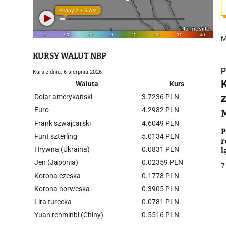
M
KURSY WALUT NBP
P
Kurs z dnia: 6 sierpnia 2026
Waluta
Kurs
Dolar amerykański
3.7236 PLN
Euro
4.2982 PLN
Frank szwajcarski
4.6049 PLN
i
P
Funt szterling
5.0134 PLN
r
Hrywna (Ukraina)
0.0831 PLN
l
Jen (Japonia)
0.02359 PLN
7
Korona czeska
0.1778 PLN
Korona norweska
0.3905 PLN
Lira turecka
0.0781 PLN
j
Yuan renminbi (Chiny)
0.5516 PLN