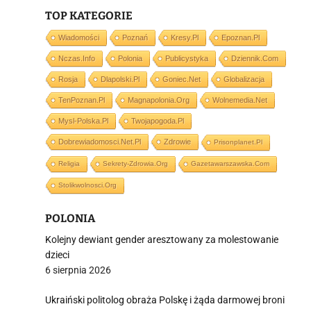
TOP KATEGORIE
Wiadomości
Poznań
Kresy.pl
Epoznan.pl
Nczas.info
Polonia
Publicystyka
Dziennik.com
i
Rosja
Dlapolski.pl
Goniec.net
Globalizacja
TenPoznan.pl
Magnapolonia.org
Wolnemedia.net
Mysl-Polska.pl
Twojapogoda.pl
Dobrewiadomosci.net.pl
Zdrowie
Prisonplanet.pl
Religia
Sekrety-Zdrowia.org
Gazetawarszawska.com
Stolikwolnosci.org
POLONIA
Kolejny dewiant gender aresztowany za molestowanie
dzieci
6 sierpnia 2026
Ukraiński politolog obraża Polskę i żąda darmowej broni