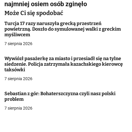
najmniej osiem osób zginęło
g
Może Ci się spodobać
a
Turcja 17 razy naruszyła grecką przestrzeń
powietrzną. Doszło do symulowanej walki z greckim
c
myśliwcem
j
7 sierpnia 2026
a
Wywiózł pasażerkę za miasto i przesiadł się na tylne
siedzenie. Policja zatrzymała kazachskiego kierowcę
w
taksówki
p
7 sierpnia 2026
i
Sebastian z gór: Bohaterszczyzna czyli nasz polski
s
problem
7 sierpnia 2026
u