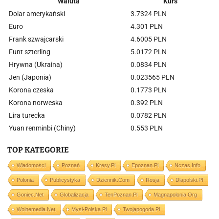
Waluta
Kurs
Dolar amerykański
3.7324 PLN
Euro
4.301 PLN
Frank szwajcarski
4.6005 PLN
Funt szterling
5.0172 PLN
Hrywna (Ukraina)
0.0834 PLN
Jen (Japonia)
0.023565 PLN
Korona czeska
0.1773 PLN
Korona norweska
0.392 PLN
Lira turecka
0.0782 PLN
Yuan renminbi (Chiny)
0.553 PLN
TOP KATEGORIE
Wiadomości
Poznań
Kresy.pl
Epoznan.pl
Nczas.info
Polonia
Publicystyka
Dziennik.com
Rosja
Dlapolski.pl
Goniec.net
Globalizacja
TenPoznan.pl
Magnapolonia.org
Wolnemedia.net
Mysl-Polska.pl
Twojapogoda.pl