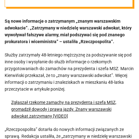
alarmy
Są nowe informacje o zatrzymanym „znanym warszawskim
bombowe.
adwokacie”. „Zatrzymany w niedzielę warszawski adwokat, który
wywoływał fałszywe alarmy, miał podszywać się pod znanego
Nowe
prokuratora i wiceministra” – ustaliła „Rzeczpospolita”.
Służby zatrzymały 48-letniego mężczyznę za podszywanie się pod
informacje
inne osoby i wysyłanie do służb informacje o rzekomych
przygotowaniach do zamachów na prezydenta i szefa MSZ. Marcin
Kierwiński przekazał, że to „znany warszawski adwokat”. Więcej
informacji o zatrzymaniu i znaleziskach w mieszkaniu 48-latka
przeczytacie w artykule poniżej.
Zgłaszał rzekome zamachy na prezydenta i szefa MSZ,
gromadził dowody i prawa jazdy. Znany warszawski
adwokat zatrzymany [VIDEO]
„Rzeczpospolita” dotarła do nowych informacji związanych ze
sprawą. Redakcja ustaliła, że „zatrzymany w niedzielę warszawski