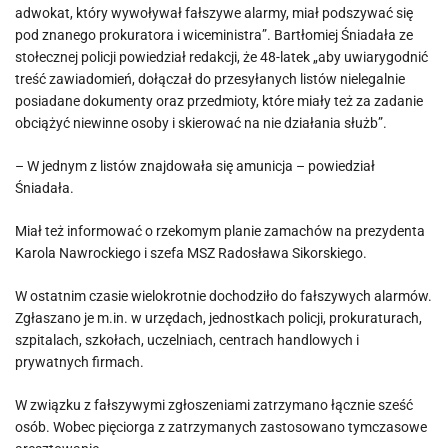
adwokat, który wywoływał fałszywe alarmy, miał podszywać się
pod znanego prokuratora i wiceministra”. Bartłomiej Śniadała ze
stołecznej policji powiedział redakcji, że 48-latek „aby uwiarygodnić
treść zawiadomień, dołączał do przesyłanych listów nielegalnie
posiadane dokumenty oraz przedmioty, które miały też za zadanie
obciążyć niewinne osoby i skierować na nie działania służb”.
– W jednym z listów znajdowała się amunicja – powiedział
Śniadała.
Miał też informować o rzekomym planie zamachów na prezydenta
Karola Nawrockiego i szefa MSZ Radosława Sikorskiego.
W ostatnim czasie wielokrotnie dochodziło do fałszywych alarmów.
Zgłaszano je m.in. w urzędach, jednostkach policji, prokuraturach,
szpitalach, szkołach, uczelniach, centrach handlowych i
prywatnych firmach.
W związku z fałszywymi zgłoszeniami zatrzymano łącznie sześć
osób. Wobec pięciorga z zatrzymanych zastosowano tymczasowe