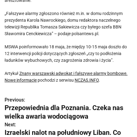
aresztowanie.
„Fałszywe alarmy zgłoszono również m.in. w domu rodzinnym
prezydenta Karola Nawrockiego, domu redaktora naczelnego
telewizji Republika Tomasza Sakiewicza czy byłego szefa BBN
Sławomira Cenckiewicza” – podaje polsantews.pl.
MSWiA poinformowało 18 maja, że między 10-15 maja doszło do
12 interwencji policji dotyczących zgłoszeń „czy to podłożenia
ładunków wybuchowych, czy zagrożenia zdrowia i życia”.
Artykuł
Znany warszawski adwokat i fałszywe alarmy bombowe.
Nowe informacje
pochodzi z serwisu
NCZAS.INFO
.
Previous:
N
Przepowiednia dla Poznania. Czeka nas
a
wielka awaria wodociągowa
w
Next:
Izraelski nalot na południowy Liban. Co
i