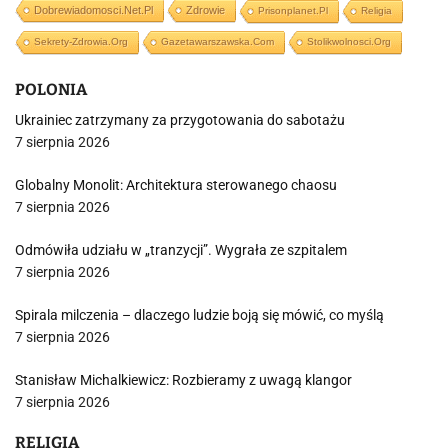
Dobrewiadomosci.net.pl
Zdrowie
Prisonplanet.pl
Religia
Sekrety-Zdrowia.org
Gazetawarszawska.com
Stolikwolnosci.org
POLONIA
Ukrainiec zatrzymany za przygotowania do sabotażu
7 sierpnia 2026
Globalny Monolit: Architektura sterowanego chaosu
7 sierpnia 2026
Odmówiła udziału w „tranzycji”. Wygrała ze szpitalem
7 sierpnia 2026
Spirala milczenia – dlaczego ludzie boją się mówić, co myślą
7 sierpnia 2026
Stanisław Michalkiewicz: Rozbieramy z uwagą klangor
7 sierpnia 2026
RELIGIA