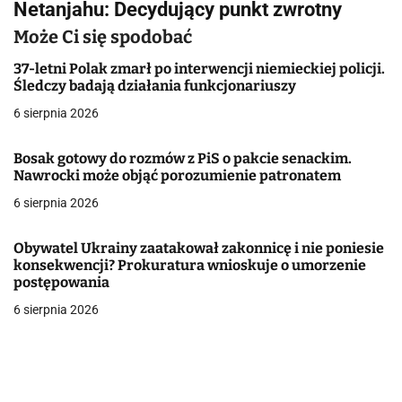
Netanjahu: Decydujący punkt zwrotny
i
Może Ci się spodobać
g
37-letni Polak zmarł po interwencji niemieckiej policji.
a
Śledczy badają działania funkcjonariuszy
6 sierpnia 2026
c
j
Bosak gotowy do rozmów z PiS o pakcie senackim.
Nawrocki może objąć porozumienie patronatem
a
6 sierpnia 2026
w
Obywatel Ukrainy zaatakował zakonnicę i nie poniesie
p
konsekwencji? Prokuratura wnioskuje o umorzenie
postępowania
i
6 sierpnia 2026
s
u