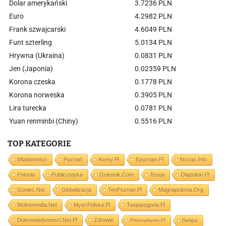
Dolar amerykański
3.7236 PLN
Euro
4.2982 PLN
Frank szwajcarski
4.6049 PLN
Funt szterling
5.0134 PLN
Hrywna (Ukraina)
0.0831 PLN
Jen (Japonia)
0.02359 PLN
Korona czeska
0.1778 PLN
Korona norweska
0.3905 PLN
Lira turecka
0.0781 PLN
Yuan renminbi (Chiny)
0.5516 PLN
TOP KATEGORIE
Wiadomości
Poznań
Kresy.pl
Epoznan.pl
Nczas.info
Polonia
Publicystyka
Dziennik.com
Rosja
Dlapolski.pl
Goniec.net
Globalizacja
TenPoznan.pl
Magnapolonia.org
Wolnemedia.net
Mysl-Polska.pl
Twojapogoda.pl
Dobrewiadomosci.net.pl
Zdrowie
Prisonplanet.pl
Religia