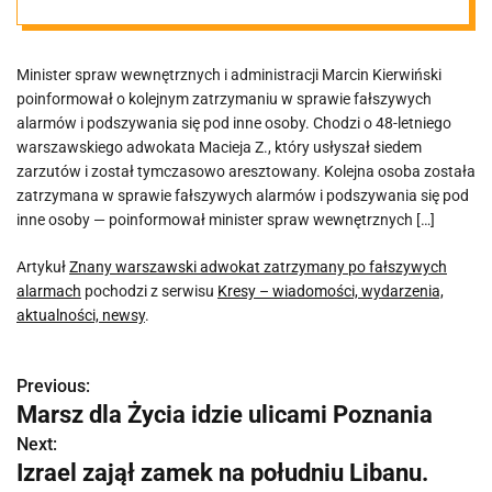
fałszywych
Minister spraw wewnętrznych i administracji Marcin Kierwiński
alarmach
poinformował o kolejnym zatrzymaniu w sprawie fałszywych
alarmów i podszywania się pod inne osoby. Chodzi o 48-letniego
warszawskiego adwokata Macieja Z., który usłyszał siedem
zarzutów i został tymczasowo aresztowany. Kolejna osoba została
zatrzymana w sprawie fałszywych alarmów i podszywania się pod
inne osoby — poinformował minister spraw wewnętrznych […]
Artykuł
Znany warszawski adwokat zatrzymany po fałszywych
alarmach
pochodzi z serwisu
Kresy – wiadomości, wydarzenia,
aktualności, newsy
.
Previous:
N
Marsz dla Życia idzie ulicami Poznania
a
Next:
Izrael zajął zamek na południu Libanu.
w