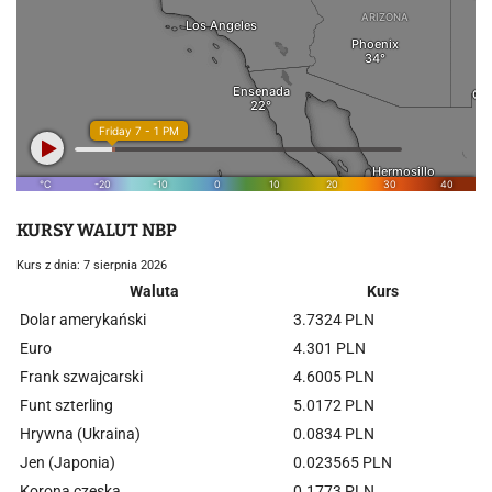
KURSY WALUT NBP
Kurs z dnia: 7 sierpnia 2026
Waluta
Kurs
Dolar amerykański
3.7324 PLN
Euro
4.301 PLN
Frank szwajcarski
4.6005 PLN
Funt szterling
5.0172 PLN
Hrywna (Ukraina)
0.0834 PLN
Jen (Japonia)
0.023565 PLN
Korona czeska
0.1773 PLN