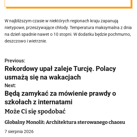
dokładną datę
W najbliższym czasie w niektórych regionach kraju zapanują
nietypowe, przeszywające chłody. Temperatura maksymalna z dnia
na dzień spadnie nawet o 10 stopni. W dodatku będzie pochmurno,
deszczowo i wietrznie.
Previous:
N
Rekordowy upał zaleje Turcję. Polacy
a
usmażą się na wakacjach
w
Next:
Będą zamykać za mówienie prawdy o
i
szkołach z internatami
g
Może Ci się spodobać
a
Globalny Monolit: Architektura sterowanego chaosu
c
7 sierpnia 2026