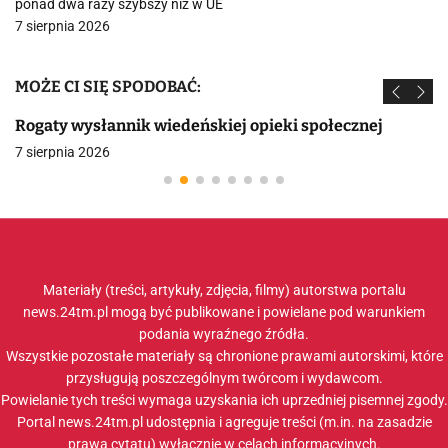
ponad dwa razy szybszy niż w UE
7 sierpnia 2026
MOŻE CI SIĘ SPODOBAĆ:
Rogaty wysłannik wiedeńskiej opieki społecznej
7 sierpnia 2026
Materiały (treści, artykuły, zdjęcia, filmy) autorstwa portalu
news.24tm.pl mogą być publikowane i powielane pod warunkiem
podania wyraźnego źródła.
Wszystkie pozostałe materiały są chronione prawami autorskimi, które
przysługują poszczególnym twórcom i wydawcom.
Powielanie tych treści wymaga uzyskania ich uprzedniej pisemnej zgody.
Portal news.24tm.pl udostępnia i agreguje treści (m.in. na zasadzie
prawa cytatu) wyłącznie w celach informacyjnych.