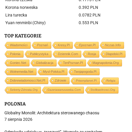
Korona norweska
0.392 PLN
Lira turecka
0.0782 PLN
Yuan renminbi (Chiny)
0.553 PLN
TOP KATEGORIE
Wiadomości
Poznań
Kresy.pl
Epoznan.pl
Nczas.info
Polonia
Publicystyka
Dziennik.com
Rosja
Dlapolski.pl
Goniec.net
Globalizacja
TenPoznan.pl
Magnapolonia.org
Wolnemedia.net
Mysl-Polska.pl
Twojapogoda.pl
Dobrewiadomosci.net.pl
Zdrowie
Prisonplanet.pl
Religia
Sekrety-Zdrowia.org
Gazetawarszawska.com
Stolikwolnosci.org
POLONIA
Globalny Monolit: Architektura sterowanego chaosu
7 sierpnia 2026