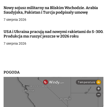
j
Nowy sojusz militarny na Bliskim Wschodzie. Arabia
Saudyjska, Pakistan i Turcja podpisały umowę
a
7 sierpnia 2026
w
p
USA i Ukraina pracują nad nowymi rakietami do S-300.
Produkcja ma ruszyć jeszcze w 2026 roku
i
7 sierpnia 2026
s
u
POGODA