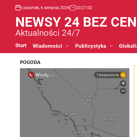
S
czwartek, 6 sierpnia 2026
20
:
27
:
03
k
i
NEWSY 24 BEZ CE
p
t
Aktualności 24/7
o
c
Start
Wiadomości
Publicystyka
Globali
o
n
POGODA
t
e
n
t