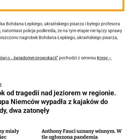
 Bohdana Łepkiego, ukraińskiego pisarza i byłego profesora
 natomiast policja podkreśla, że na tym etapie nie łączy sprawy
zczono nagrobek Bohdana Łepkiego, ukraińskiego pisarza,
ówi o „ świadomej prowokacji”
pochodzi z serwisu
Kresy –
:
k od tragedii nad jeziorem w regionie.
upa Niemców wypadła z kajaków do
dy, dwa zatonęły
ny miały
Anthony Fauci uznany winnym. W
iec
tle ogłoszona pandemia