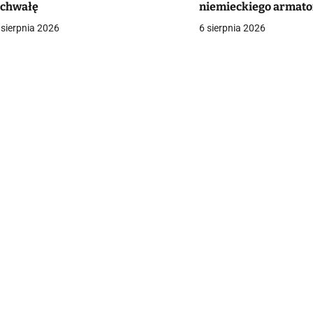
chwałę
niemieckiego armato
a
Odessy
 sierpnia 2026
6 sierpnia 2026
c
a
w
p
s
u