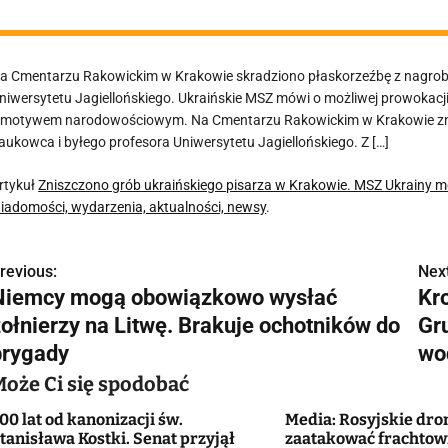
a Cmentarzu Rakowickim w Krakowie skradziono płaskorzeźbę z nagrobka
niwersytetu Jagiellońskiego. Ukraińskie MSZ mówi o możliwej prowokacji,
 motywem narodowościowym. Na Cmentarzu Rakowickim w Krakowie znis
aukowca i byłego profesora Uniwersytetu Jagiellońskiego. Z […]
rtykuł
Zniszczono grób ukraińskiego pisarza w Krakowie. MSZ Ukrainy m
iadomości, wydarzenia, aktualności, newsy
.
revious:
Next
N
Niemcy mogą obowiązkowo wysłać
Kro
a
żołnierzy na Litwę. Brakuje ochotników do
Gr
w
brygady
wo
Może Ci się spodobać
00 lat od kanonizacji św.
Media: Rosyjskie dro
g
tanisława Kostki. Senat przyjął
zaatakować frachtow