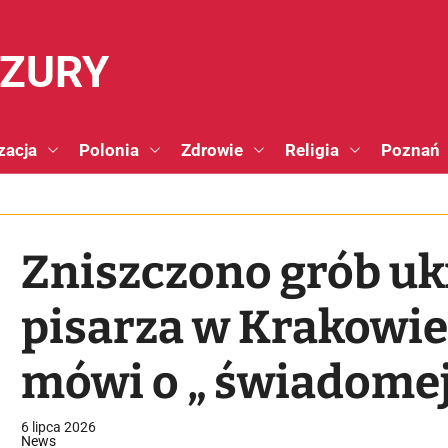
NZURY
zacja
Polonia
Zdrowie
Religia
Poznań
Zniszczono grób uk
pisarza w Krakowie
mówi o „ świadomej
6 lipca 2026
News