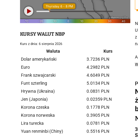
N
U
KURSY WALUT NBP
z
n
Kurs z dnia: 6 sierpnia 2026
Waluta
Kurs
A
Dolar amerykański
3.7236 PLN
w
Euro
4.2982 PLN
Frank szwajcarski
4.6049 PLN
Funt szterling
5.0134 PLN
P
Hrywna (Ukraina)
0.0831 PLN
Jen (Japonia)
0.02359 PLN
Korona czeska
0.1778 PLN
Korona norweska
0.3905 PLN
i
Lira turecka
0.0781 PLN
3
Yuan renminbi (Chiny)
0.5516 PLN
S