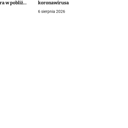
ra w pobliżu
koronawirusa
6 sierpnia 2026