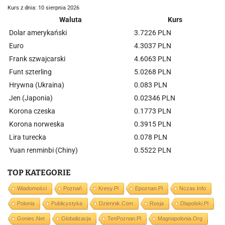
Kurs z dnia: 10 sierpnia 2026
Waluta
Kurs
Dolar amerykański
3.7226 PLN
Euro
4.3037 PLN
Frank szwajcarski
4.6063 PLN
Funt szterling
5.0268 PLN
Hrywna (Ukraina)
0.083 PLN
Jen (Japonia)
0.02346 PLN
Korona czeska
0.1773 PLN
Korona norweska
0.3915 PLN
Lira turecka
0.078 PLN
Yuan renminbi (Chiny)
0.5522 PLN
TOP KATEGORIE
Wiadomości
Poznań
Kresy.pl
Epoznan.pl
Nczas.info
Polonia
Publicystyka
Dziennik.com
Rosja
Dlapolski.pl
Goniec.net
Globalizacja
TenPoznan.pl
Magnapolonia.org