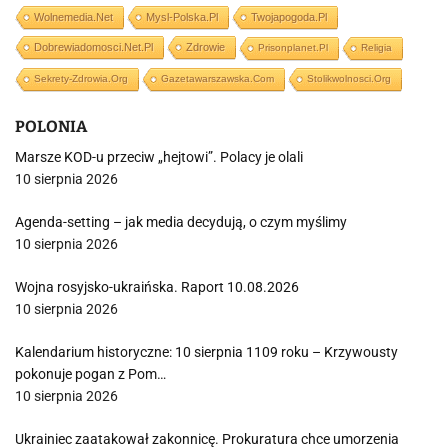
Wolnemedia.net
Mysl-Polska.pl
Twojapogoda.pl
Dobrewiadomosci.net.pl
Zdrowie
Prisonplanet.pl
Religia
Sekrety-Zdrowia.org
Gazetawarszawska.com
Stolikwolnosci.org
POLONIA
Marsze KOD-u przeciw „hejtowi”. Polacy je olali
10 sierpnia 2026
Agenda-setting – jak media decydują, o czym myślimy
10 sierpnia 2026
Wojna rosyjsko-ukraińska. Raport 10.08.2026
10 sierpnia 2026
Kalendarium historyczne: 10 sierpnia 1109 roku – Krzywousty
pokonuje pogan z Pom…
10 sierpnia 2026
Ukrainiec zaatakował zakonnicę. Prokuratura chce umorzenia