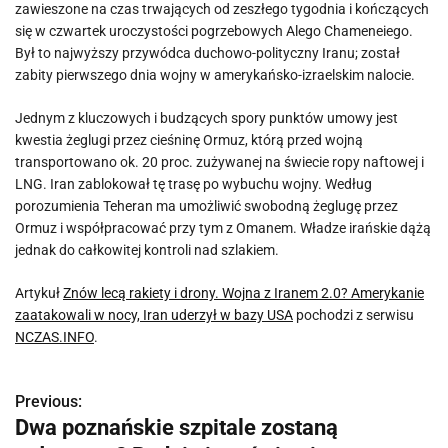
zawieszone na czas trwających od zeszłego tygodnia i kończących
się w czwartek uroczystości pogrzebowych Alego Chameneiego.
Był to najwyższy przywódca duchowo-polityczny Iranu; został
zabity pierwszego dnia wojny w amerykańsko-izraelskim nalocie.
Jednym z kluczowych i budzących spory punktów umowy jest
kwestia żeglugi przez cieśninę Ormuz, którą przed wojną
transportowano ok. 20 proc. zużywanej na świecie ropy naftowej i
LNG. Iran zablokował tę trasę po wybuchu wojny. Według
porozumienia Teheran ma umożliwić swobodną żeglugę przez
Ormuz i współpracować przy tym z Omanem. Władze irańskie dążą
jednak do całkowitej kontroli nad szlakiem.
Artykuł
Znów lecą rakiety i drony. Wojna z Iranem 2.0? Amerykanie
zaatakowali w nocy, Iran uderzył w bazy USA
pochodzi z serwisu
NCZAS.INFO
.
Previous:
N
Dwa poznańskie szpitale zostaną
a