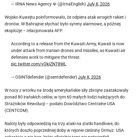
— IRNA News Agency ☫ (@IrnaEnglish)
July 8, 2026
Wojsko Kuwejtu poinformowało, że odpiera atak wrogich rakiet i
dronów. W Bahrajnie słychać było syreny alarmowe, a później
eksplozje – relacjonowała AFP.
According to a release from the Kuwaiti Army, Kuwait is now
under attack from Iranian drones and missiles, as Kuwaiti air
defenses work to mitigate the threat.
pic.twitter.com/vOkIZNT8WL
— OSINTdefender (@sentdefender)
July 8, 2026
W nocy z wtorku na środę amerykańskie siły zbrojne zaatakowały
ponad 80 irańskich celów, w tym 60 małych łodzi należących do
Strażników Rewolucji – podało Dowództwo Centralne USA
(CENTCOM).
Naloty były odpowiedzią na trzy ataki na statki handlowe, do
których doszło poprzedniej doby w rejonie cieśniny Ormuz. USA