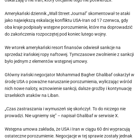
oskarżają o nie Iran, który oficjalnie tego nie potwierdził.
Amerykański dziennik „Wall Street Journal” skomentował te ataki
jako największą eskalację konfliktu USA-Iran od 17 czerwca, gdy
oba kraje podpisały wstępne porozumienie, które ma doprowadzić
do zakończenia rozpoczętej pod koniec lutego wojny.
We wtorek amerykański resort finansów odwiesił sankcje na
sprzedaż irańskiej ropy naftowej. Tymczasowe zwolnienie z sankcji
było jednym z elementów wstępnej umowy.
Główny irański negocjator Mohammad Bagher Ghalibaf oskarżył w
środę USA o poważne naruszanie porozumienia, wyliczając wśród
nich nowe naloty, wznowienie sankcji, dalsze groźby i kontynuację
izraelskich ataków na Liban.
„Czas zastraszania i wymuszeń się skończył. To do niczego nie
prowadzi. Nie ugniemy się” – napisał Ghalibaf w serwisie X.
Wstępna umowa zakłada, że USA i Iran w ciągu 60 dni wypracują
ostateczne porozumienie. Negocjacje w tej sprawie zostały jednak