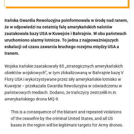
Amerykanie
Irańska Gwardia Rewolucyjna poinformowała w środę nad ranem,
zaatakowali w
że w odpowiedzi na ostatnią falę amerykańskich nalotów
zaatakowała bazy USA w Kuwejcie i Bahrajnie. W obu państwach
nocy, Iran
uruchomiono alarmy lotnicze. To jedna z najpoważniejszych
eskalacji od czasu zawarcia kruchego rozejmu między USA a
Iranem.
uderzył w bazy
Wojska irańskie zaatakowały 85 „strategicznych amerykańskich
USA
obiektów wojskowych”, w tym zlokalizowaną w Bahrajnie bazę V
Floty USA i wykorzystywane przez siły amerykańskie lotnisko w
Kuwejcie – przekazała Gwardia Rewolucyjna w oświadczeniu w
państwowych mediach. Dodano, że Irańczycy zestrzelili m.in.
amerykańskiego drona MQ-9.
This is a consequence of the blatant and repeated violations
of the ceasefire by the criminal United States, and all US
bases in the region will be legitimate targets for Army drones.