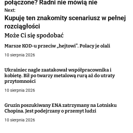
połączone? Radni nie mówią nie
w
Next:
Kupuję ten znakomity scenariusz w pełnej
i
rozciągłości
g
Może Ci się spodobać
a
Marsze KOD-u przeciw „hejtowi”. Polacy je olali
c
10 sierpnia 2026
j
Ukrainiec nagle zaatakował współpracownika i
kobietę. Bił po twarzy metalową rurą aż do utraty
a
przytomności
w
10 sierpnia 2026
p
Gruzin poszukiwany ENA zatrzymany na Lotnisku
i
Chopina. Jest podejrzany o przemyt ludzi
10 sierpnia 2026
s