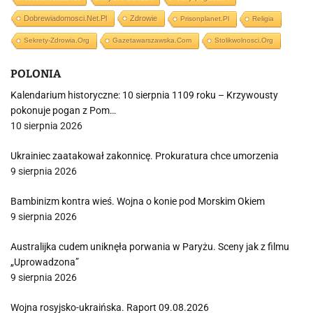
Dobrewiadomosci.net.pl
Zdrowie
Prisonplanet.pl
Religia
Sekrety-Zdrowia.org
Gazetawarszawska.com
Stolikwolnosci.org
POLONIA
Kalendarium historyczne: 10 sierpnia 1109 roku – Krzywousty
pokonuje pogan z Pom…
10 sierpnia 2026
Ukrainiec zaatakował zakonnicę. Prokuratura chce umorzenia
9 sierpnia 2026
Bambinizm kontra wieś. Wojna o konie pod Morskim Okiem
9 sierpnia 2026
Australijka cudem uniknęła porwania w Paryżu. Sceny jak z filmu
„Uprowadzona”
9 sierpnia 2026
Wojna rosyjsko-ukraińska. Raport 09.08.2026