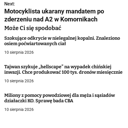
w
Next:
Motocyklista ukarany mandatem po
i
zderzeniu nad A2 w Komornikach
g
Może Ci się spodobać
a
Szokujące odkrycie w nielegalnej kopalni. Znaleziono
osiem poćwiartowanych ciał
c
10 sierpnia 2026
j
Tajwan szykuje „hellscape” na wypadek chińskiej
a
inwazji. Chce produkować 100 tys. dronów miesięcznie
w
10 sierpnia 2026
p
Miliony z pomocy powodziowej dla męża i sąsiadów
i
działaczki KO. Sprawę bada CBA
10 sierpnia 2026
s
u