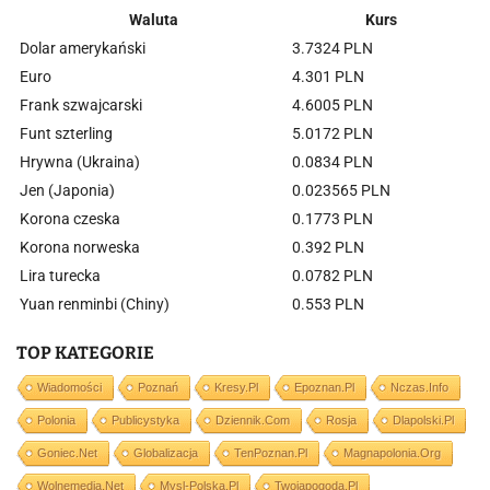
Waluta
Kurs
Dolar amerykański
3.7324 PLN
Euro
4.301 PLN
Frank szwajcarski
4.6005 PLN
Funt szterling
5.0172 PLN
Hrywna (Ukraina)
0.0834 PLN
Jen (Japonia)
0.023565 PLN
Korona czeska
0.1773 PLN
Korona norweska
0.392 PLN
Lira turecka
0.0782 PLN
Yuan renminbi (Chiny)
0.553 PLN
TOP KATEGORIE
Wiadomości
Poznań
Kresy.pl
Epoznan.pl
Nczas.info
Polonia
Publicystyka
Dziennik.com
Rosja
Dlapolski.pl
Goniec.net
Globalizacja
TenPoznan.pl
Magnapolonia.org
Wolnemedia.net
Mysl-Polska.pl
Twojapogoda.pl