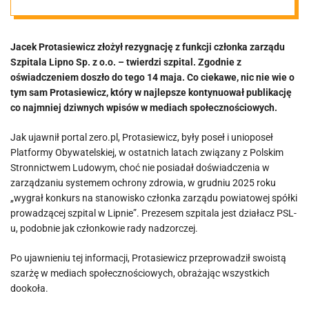
w sieci i
Jacek Protasiewicz złożył rezygnację z funkcji członka zarządu
tajemnicza
Szpitala Lipno Sp. z o.o. – twierdzi szpital. Zgodnie z
oświadczeniem doszło do tego 14 maja. Co ciekawe, nic nie wie o
dymisja-widmo
tym sam Protasiewicz, który w najlepsze kontynuował publikację
co najmniej dziwnych wpisów w mediach społecznościowych.
w tle
Jak ujawnił portal zero.pl, Protasiewicz, były poseł i unioposeł
Platformy Obywatelskiej, w ostatnich latach związany z Polskim
Stronnictwem Ludowym, choć nie posiadał doświadczenia w
zarządzaniu systemem ochrony zdrowia, w grudniu 2025 roku
„wygrał konkurs na stanowisko członka zarządu powiatowej spółki
prowadzącej szpital w Lipnie”. Prezesem szpitala jest działacz PSL-
u, podobnie jak członkowie rady nadzorczej.
Po ujawnieniu tej informacji, Protasiewicz przeprowadził swoistą
szarżę w mediach społecznościowych, obrażając wszystkich
dookoła.