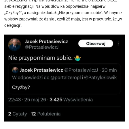
zaskoczeniem. Wprost stwierdził, że nic nie wie o złożeniu przez
siebie rezygnacji. Na wpis Słowika odpowiedział najpierw
„Czyżby?”, a następnie dodał: „Nie przypominam sobie”. W innym z
wpisów zapewniał, że dzisiaj, czyli 25 maja, jest w pracy, tyle, że „w
delegacji”.