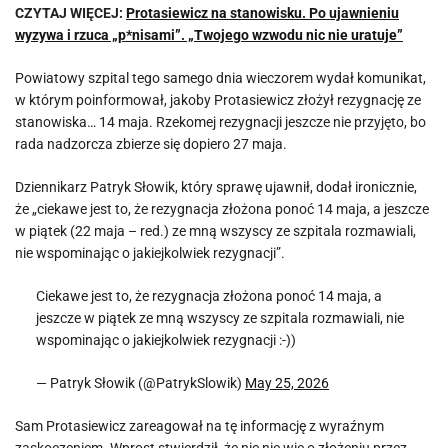
CZYTAJ WIĘCEJ:
Protasiewicz na stanowisku. Po ujawnieniu
wyzywa i rzuca „p*nisami”. „Twojego wzwodu nic nie uratuje”
Powiatowy szpital tego samego dnia wieczorem wydał komunikat,
w którym poinformował, jakoby Protasiewicz złożył rezygnację ze
stanowiska… 14 maja. Rzekomej rezygnacji jeszcze nie przyjęto, bo
rada nadzorcza zbierze się dopiero 27 maja.
Dziennikarz Patryk Słowik, który sprawę ujawnił, dodał ironicznie,
że „ciekawe jest to, że rezygnacja złożona ponoć 14 maja, a jeszcze
w piątek (22 maja – red.) ze mną wszyscy ze szpitala rozmawiali,
nie wspominając o jakiejkolwiek rezygnacji”.
Ciekawe jest to, że rezygnacja złożona ponoć 14 maja, a
jeszcze w piątek ze mną wszyscy ze szpitala rozmawiali, nie
wspominając o jakiejkolwiek rezygnacji :-))
— Patryk Słowik (@PatrykSlowik)
May 25, 2026
Sam Protasiewicz zareagował na tę informację z wyraźnym