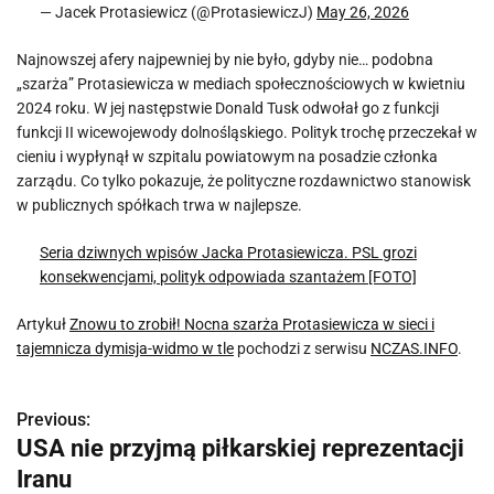
— Jacek Protasiewicz (@ProtasiewiczJ)
May 26, 2026
Najnowszej afery najpewniej by nie było, gdyby nie… podobna
„szarża” Protasiewicza w mediach społecznościowych w kwietniu
2024 roku. W jej następstwie Donald Tusk odwołał go z funkcji
funkcji II wicewojewody dolnośląskiego. Polityk trochę przeczekał w
cieniu i wypłynął w szpitalu powiatowym na posadzie członka
zarządu. Co tylko pokazuje, że polityczne rozdawnictwo stanowisk
w publicznych spółkach trwa w najlepsze.
Seria dziwnych wpisów Jacka Protasiewicza. PSL grozi
konsekwencjami, polityk odpowiada szantażem [FOTO]
Artykuł
Znowu to zrobił! Nocna szarża Protasiewicza w sieci i
tajemnicza dymisja-widmo w tle
pochodzi z serwisu
NCZAS.INFO
.
Previous:
N
USA nie przyjmą piłkarskiej reprezentacji
a
Iranu