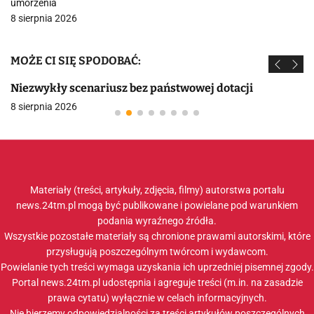
umorzenia
8 sierpnia 2026
MOŻE CI SIĘ SPODOBAĆ:
Niezwykły scenariusz bez państwowej dotacji
8 sierpnia 2026
Materiały (treści, artykuły, zdjęcia, filmy) autorstwa portalu
news.24tm.pl mogą być publikowane i powielane pod warunkiem
podania wyraźnego źródła.
Wszystkie pozostałe materiały są chronione prawami autorskimi, które
przysługują poszczególnym twórcom i wydawcom.
Powielanie tych treści wymaga uzyskania ich uprzedniej pisemnej zgody.
Portal news.24tm.pl udostępnia i agreguje treści (m.in. na zasadzie
prawa cytatu) wyłącznie w celach informacyjnych.
Nie bierzemy odpowiedzialności za treści artykułów poszczególnych