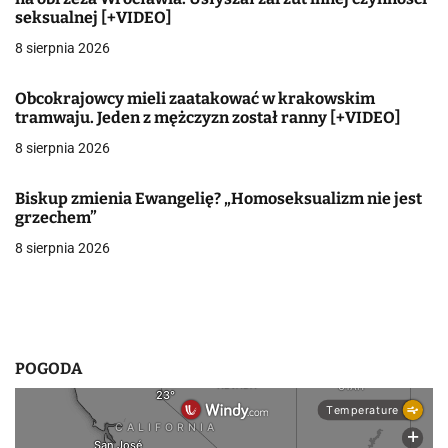
j
seksualnej [+VIDEO]
8 sierpnia 2026
a
w
Obcokrajowcy mieli zaatakować w krakowskim
tramwaju. Jeden z mężczyzn został ranny [+VIDEO]
p
8 sierpnia 2026
i
Biskup zmienia Ewangelię? „Homoseksualizm nie jest
s
grzechem”
u
8 sierpnia 2026
POGODA