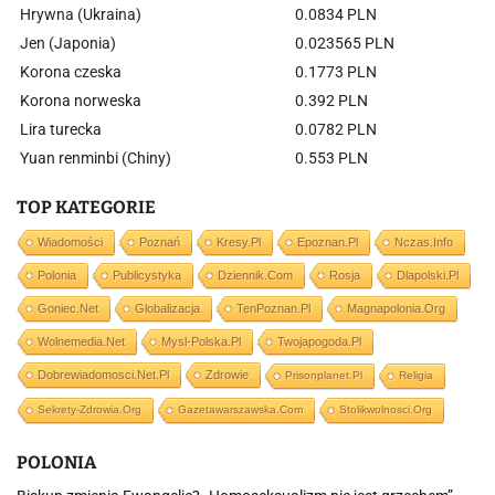
Hrywna (Ukraina)
0.0834 PLN
Jen (Japonia)
0.023565 PLN
Korona czeska
0.1773 PLN
Korona norweska
0.392 PLN
Lira turecka
0.0782 PLN
Yuan renminbi (Chiny)
0.553 PLN
TOP KATEGORIE
Wiadomości
Poznań
Kresy.pl
Epoznan.pl
Nczas.info
Polonia
Publicystyka
Dziennik.com
Rosja
Dlapolski.pl
Goniec.net
Globalizacja
TenPoznan.pl
Magnapolonia.org
Wolnemedia.net
Mysl-Polska.pl
Twojapogoda.pl
Dobrewiadomosci.net.pl
Zdrowie
Prisonplanet.pl
Religia
Sekrety-Zdrowia.org
Gazetawarszawska.com
Stolikwolnosci.org
POLONIA