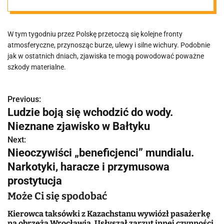
W tym tygodniu przez Polskę przetoczą się kolejne fronty
atmosferyczne, przynosząc burze, ulewy i silne wichury. Podobnie
jak w ostatnich dniach, zjawiska te mogą powodować poważne
szkody materialne.
Previous:
N
Ludzie boją się wchodzić do wody.
a
Nieznane zjawisko w Bałtyku
w
Next:
Nieoczywiści „beneficjenci” mundialu.
i
Narkotyki, haracze i przymusowa
g
prostytucja
a
Może Ci się spodobać
c
Kierowca taksówki z Kazachstanu wywiózł pasażerkę
na obrzeża Wrocławia. Usłyszał zarzut innej czynności