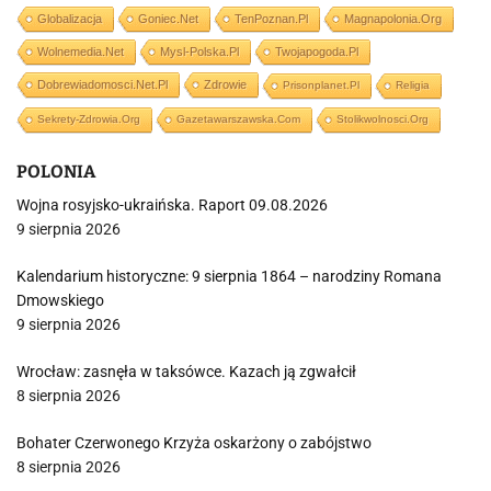
Globalizacja
Goniec.net
TenPoznan.pl
Magnapolonia.org
Wolnemedia.net
Mysl-Polska.pl
Twojapogoda.pl
Dobrewiadomosci.net.pl
Zdrowie
Prisonplanet.pl
Religia
Sekrety-Zdrowia.org
Gazetawarszawska.com
Stolikwolnosci.org
POLONIA
Wojna rosyjsko-ukraińska. Raport 09.08.2026
9 sierpnia 2026
Kalendarium historyczne: 9 sierpnia 1864 – narodziny Romana
Dmowskiego
9 sierpnia 2026
Wrocław: zasnęła w taksówce. Kazach ją zgwałcił
8 sierpnia 2026
Bohater Czerwonego Krzyża oskarżony o zabójstwo
8 sierpnia 2026