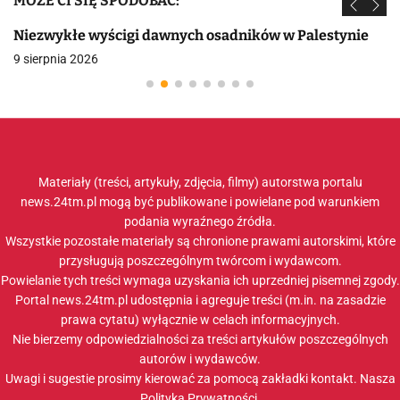
MOŻE CI SIĘ SPODOBAĆ:
Niezwykłe wyścigi dawnych osadników w Palestynie
9 sierpnia 2026
Materiały (treści, artykuły, zdjęcia, filmy) autorstwa portalu
news.24tm.pl mogą być publikowane i powielane pod warunkiem
podania wyraźnego źródła.
Wszystkie pozostałe materiały są chronione prawami autorskimi, które
przysługują poszczególnym twórcom i wydawcom.
Powielanie tych treści wymaga uzyskania ich uprzedniej pisemnej zgody.
Portal news.24tm.pl udostępnia i agreguje treści (m.in. na zasadzie
prawa cytatu) wyłącznie w celach informacyjnych.
Nie bierzemy odpowiedzialności za treści artykułów poszczególnych
autorów i wydawców.
Uwagi i sugestie prosimy kierować za pomocą zakładki
kontakt
. Nasza
Polityka Prywatności
.