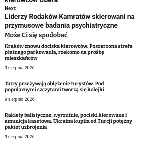
w
Next:
Liderzy Rodaków Kamratów skierowani na
i
przymusowe badania psychiatryczne
g
Może Ci się spodobać
a
Kraków znowu dociska kierowców. Poszerzona strefa
płatnego parkowania, rzekomo na prośbę
c
mieszkańców
j
9 sierpnia 2026
a
Tatry przeżywają oblężenie turystów. Pod
popularnymi szczytami tworzą się kolejki
w
9 sierpnia 2026
p
i
Rakiety balistyczne, wyrzutnie, pociski kierowane i
amunicja kasetowa. Ukraina kupiła od Turcji potężny
s
pakiet uzbrojenia
9 sierpnia 2026
u