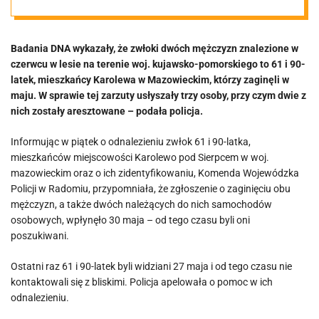
aresztowane
Badania DNA wykazały, że zwłoki dwóch mężczyzn znalezione w
czerwcu w lesie na terenie woj. kujawsko-pomorskiego to 61 i 90-
latek, mieszkańcy Karolewa w Mazowieckim, którzy zaginęli w
maju. W sprawie tej zarzuty usłyszały trzy osoby, przy czym dwie z
nich zostały aresztowane – podała policja.
Informując w piątek o odnalezieniu zwłok 61 i 90-latka,
mieszkańców miejscowości Karolewo pod Sierpcem w woj.
mazowieckim oraz o ich zidentyfikowaniu, Komenda Wojewódzka
Policji w Radomiu, przypomniała, że zgłoszenie o zaginięciu obu
mężczyzn, a także dwóch należących do nich samochodów
osobowych, wpłynęło 30 maja – od tego czasu byli oni
poszukiwani.
Ostatni raz 61 i 90-latek byli widziani 27 maja i od tego czasu nie
kontaktowali się z bliskimi. Policja apelowała o pomoc w ich
odnalezieniu.