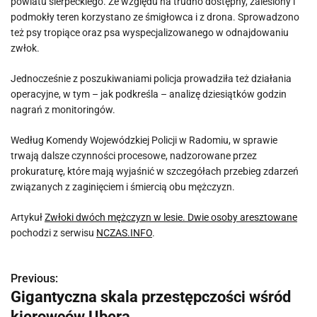
powiatu sierpeckiego. Ze względu na trudno dostępny, zalesiony i
podmokły teren korzystano ze śmigłowca i z drona. Sprowadzono
też psy tropiące oraz psa wyspecjalizowanego w odnajdowaniu
zwłok.
Jednocześnie z poszukiwaniami policja prowadziła też działania
operacyjne, w tym – jak podkreśla – analizę dziesiątków godzin
nagrań z monitoringów.
Według Komendy Wojewódzkiej Policji w Radomiu, w sprawie
trwają dalsze czynności procesowe, nadzorowane przez
prokuraturę, które mają wyjaśnić w szczegółach przebieg zdarzeń
związanych z zaginięciem i śmiercią obu mężczyzn.
Artykuł
Zwłoki dwóch mężczyzn w lesie. Dwie osoby aresztowane
pochodzi z serwisu
NCZAS.INFO
.
Previous:
N
Gigantyczna skala przestępczości wśród
a
kierowców Ubera