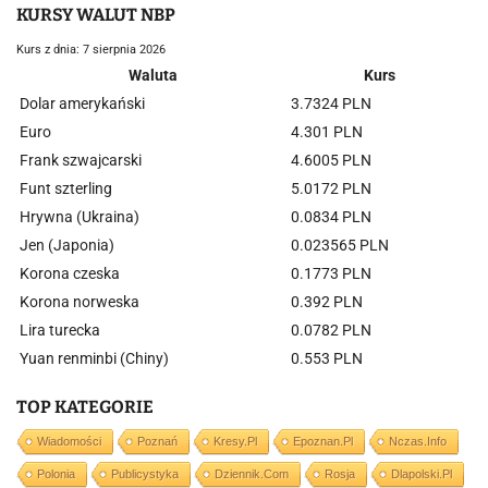
KURSY WALUT NBP
Kurs z dnia: 7 sierpnia 2026
Waluta
Kurs
Dolar amerykański
3.7324 PLN
Euro
4.301 PLN
Frank szwajcarski
4.6005 PLN
Funt szterling
5.0172 PLN
Hrywna (Ukraina)
0.0834 PLN
Jen (Japonia)
0.023565 PLN
Korona czeska
0.1773 PLN
Korona norweska
0.392 PLN
Lira turecka
0.0782 PLN
Yuan renminbi (Chiny)
0.553 PLN
TOP KATEGORIE
Wiadomości
Poznań
Kresy.pl
Epoznan.pl
Nczas.info
Polonia
Publicystyka
Dziennik.com
Rosja
Dlapolski.pl