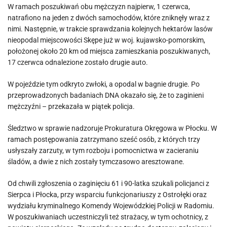
W ramach poszukiwań obu mężczyzn najpierw, 1 czerwca,
natrafiono na jeden z dwóch samochodów, które zniknęły wraz z
nimi. Następnie, w trakcie sprawdzania kolejnych hektarów lasów
nieopodal miejscowości Skępe już w woj. kujawsko-pomorskim,
położonej około 20 km od miejsca zamieszkania poszukiwanych,
17 czerwca odnalezione zostało drugie auto.
W pojeździe tym odkryto zwłoki, a opodal w bagnie drugie. Po
przeprowadzonych badaniach DNA okazało się, że to zaginieni
mężczyźni – przekazała w piątek policja.
Śledztwo w sprawie nadzoruje Prokuratura Okręgowa w Płocku. W
ramach postępowania zatrzymano sześć osób, z których trzy
usłyszały zarzuty, w tym rozboju i pomocnictwa w zacieraniu
śladów, a dwie z nich zostały tymczasowo aresztowane.
Od chwili zgłoszenia o zaginięciu 61 i 90-latka szukali policjanci z
Sierpca i Płocka, przy wsparciu funkcjonariuszy z Ostrołęki oraz
wydziału kryminalnego Komendy Wojewódzkiej Policji w Radomiu.
W poszukiwaniach uczestniczyli też strażacy, w tym ochotnicy, z