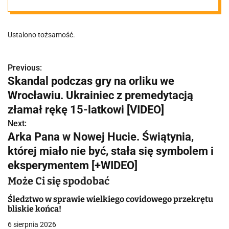
21-latek
Ustalono tożsamość.
podejrzewany o
podwójne
Previous:
N
Skandal podczas gry na orliku we
a
Wrocławiu. Ukrainiec z premedytacją
zabójstwo
w
złamał rękę 15-latkowi [VIDEO]
Next:
i
Arka Pana w Nowej Hucie. Świątynia,
g
której miało nie być, stała się symbolem i
eksperymentem [+WIDEO]
a
Może Ci się spodobać
c
Śledztwo w sprawie wielkiego covidowego przekrętu
j
bliskie końca!
a
6 sierpnia 2026