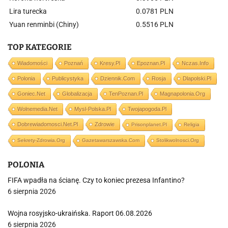
Lira turecka
0.0781 PLN
Yuan renminbi (Chiny)
0.5516 PLN
TOP KATEGORIE
Wiadomości
Poznań
Kresy.pl
Epoznan.pl
Nczas.info
Polonia
Publicystyka
Dziennik.com
Rosja
Dlapolski.pl
Goniec.net
Globalizacja
TenPoznan.pl
Magnapolonia.org
Wolnemedia.net
Mysl-Polska.pl
Twojapogoda.pl
Dobrewiadomosci.net.pl
Zdrowie
Prisonplanet.pl
Religia
Sekrety-Zdrowia.org
Gazetawarszawska.com
Stolikwolnosci.org
POLONIA
FIFA wpadła na ścianę. Czy to koniec prezesa Infantino?
6 sierpnia 2026
Wojna rosyjsko-ukraińska. Raport 06.08.2026
6 sierpnia 2026