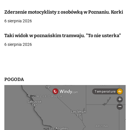
w
Zderzenie motocyklisty z osobówką w Poznaniu. Korki
p
6 sierpnia 2026
i
Taki widok w poznańskim tramwaju. "To nie usterka"
s
6 sierpnia 2026
u
POGODA