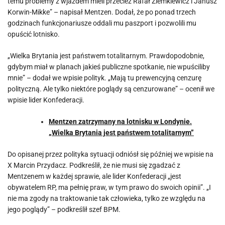
temu problemy z wjazdem mieli przecież Rafał Ziemkiewicz i Janusz
Korwin-Mikke” – napisał Mentzen. Dodał, że po ponad trzech
godzinach funkcjonariusze oddali mu paszport i pozwolili mu
opuścić lotnisko.
„Wielka Brytania jest państwem totalitarnym. Prawdopodobnie,
gdybym miał w planach jakieś publiczne spotkanie, nie wpuściliby
mnie” – dodał we wpisie polityk. „Mają tu prewencyjną cenzurę
polityczną. Ale tylko niektóre poglądy są cenzurowane” – ocenił we
wpisie lider Konfederacji.
Mentzen zatrzymany na lotnisku w Londynie.
„Wielka Brytania jest państwem totalitarnym”
Do opisanej przez polityka sytuacji odniósł się później we wpisie na
X Marcin Przydacz. Podkreślił, że nie musi się zgadzać z
Mentzenem w każdej sprawie, ale lider Konfederacji „jest
obywatelem RP, ma pełnię praw, w tym prawo do swoich opinii”. „I
nie ma zgody na traktowanie tak człowieka, tylko ze względu na
jego poglądy” – podkreślił szef BPM.