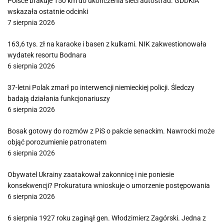
Polsce brakuje 150 km do ukończenia sieci autostrad. GDDKiA
wskazała ostatnie odcinki
7 sierpnia 2026
163,6 tys. zł na karaoke i basen z kulkami. NIK zakwestionowała
wydatek resortu Bodnara
6 sierpnia 2026
37-letni Polak zmarł po interwencji niemieckiej policji. Śledczy
badają działania funkcjonariuszy
6 sierpnia 2026
Bosak gotowy do rozmów z PiS o pakcie senackim. Nawrocki może
objąć porozumienie patronatem
6 sierpnia 2026
Obywatel Ukrainy zaatakował zakonnicę i nie poniesie
konsekwencji? Prokuratura wnioskuje o umorzenie postępowania
6 sierpnia 2026
6 sierpnia 1927 roku zaginął gen. Włodzimierz Zagórski. Jedna z