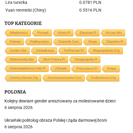
Lira turecka
0.0781 PLN
Yuan renminbi (Chiny)
0.5516 PLN
TOP KATEGORIE
Wiadomości
Poznań
Kresy.pl
Epoznan.pl
Nczas.info
Polonia
Publicystyka
Dziennik.com
Rosja
Dlapolski.pl
Goniec.net
Globalizacja
TenPoznan.pl
Magnapolonia.org
Wolnemedia.net
Mysl-Polska.pl
Twojapogoda.pl
Dobrewiadomosci.net.pl
Zdrowie
Prisonplanet.pl
Religia
Sekrety-Zdrowia.org
Gazetawarszawska.com
Stolikwolnosci.org
POLONIA
Kolejny dewiant gender aresztowany za molestowanie dzieci
6 sierpnia 2026
Ukraiński politolog obraża Polskę i żąda darmowej broni
6 sierpnia 2026