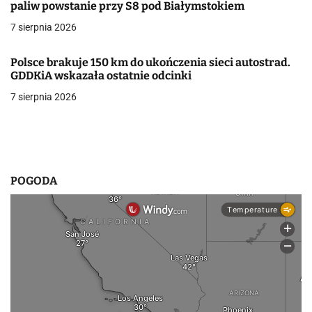
paliw powstanie przy S8 pod Białymstokiem
w
7 sierpnia 2026
p
i
Polsce brakuje 150 km do ukończenia sieci autostrad.
GDDKiA wskazała ostatnie odcinki
s
7 sierpnia 2026
u
POGODA