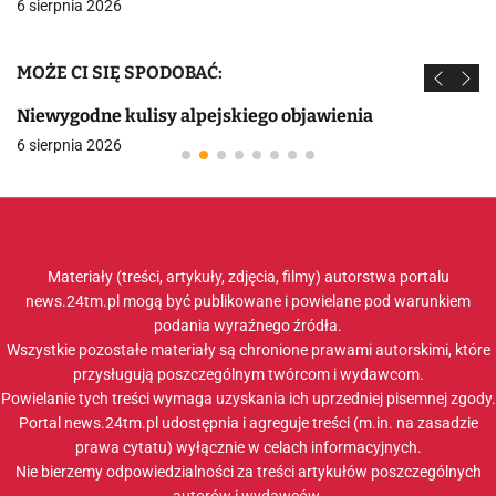
6 sierpnia 2026
MOŻE CI SIĘ SPODOBAĆ:
Niewygodne kulisy alpejskiego objawienia
6 sierpnia 2026
Materiały (treści, artykuły, zdjęcia, filmy) autorstwa portalu
news.24tm.pl mogą być publikowane i powielane pod warunkiem
podania wyraźnego źródła.
Wszystkie pozostałe materiały są chronione prawami autorskimi, które
przysługują poszczególnym twórcom i wydawcom.
Powielanie tych treści wymaga uzyskania ich uprzedniej pisemnej zgody.
Portal news.24tm.pl udostępnia i agreguje treści (m.in. na zasadzie
prawa cytatu) wyłącznie w celach informacyjnych.
Nie bierzemy odpowiedzialności za treści artykułów poszczególnych