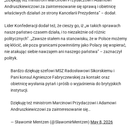
„Dziękuję też ministrom Marcinowi Przydaczowi i Adamowi
Andruszkiewiczowi za zainteresowanie się sprawą i obietnicę
właściwych działań ze strony Kancelarii Prezydenta” – dodał.
Lider Konfederacji dodał też, że cieszy go, iż „w takich sprawach
nasze państwo czasem działa, i to niezależnie od różnic
politycznych”. „Zawsze stałem na stanowisku, że w Polsce możemy
się kłócić, ale poza granicami powinniśmy jako Polacy się wspierać,
nie atakując siebie nawzajem ani naszego państwa” – zaznaczył
polityk.
Bardzo dziękuję szefowi MSZ Radosławowi Sikorskiemu i
Pani konsul Agnieszce Fabryczewskiej za kontakt oraz
obietnicę wysłania pytań i próśb o wyjaśnienia do brytyjskich
instytucji.
Dziękuję też ministrom Marcinowi Przydaczowi i Adamowi
Andruszkiewiczowi za zainteresowanie się…
— Sławomir Mentzen (@SlawomirMentzen)
May 8, 2026