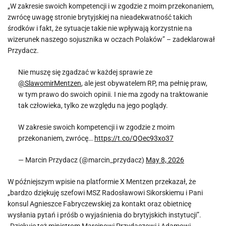
„W zakresie swoich kompetencji i w zgodzie z moim przekonaniem,
zwrócę uwagę stronie brytyjskiej na nieadekwatność takich
środków i fakt, że sytuacje takie nie wpływają korzystnie na
wizerunek naszego sojusznika w oczach Polaków” – zadeklarował
Przydacz.
Nie muszę się zgadzać w każdej sprawie ze
@SlawomirMentzen
, ale jest obywatelem RP, ma pełnię praw,
w tym prawo do swoich opinii. I nie ma zgody na traktowanie
tak człowieka, tylko ze względu na jego poglądy.
W zakresie swoich kompetencji i w zgodzie z moim
przekonaniem, zwrócę…
https://t.co/QOec93xo37
— Marcin Przydacz (@marcin_przydacz)
May 8, 2026
W późniejszym wpisie na platformie X Mentzen przekazał, że
„bardzo dziękuję szefowi MSZ Radosławowi Sikorskiemu i Pani
konsul Agnieszce Fabryczewskiej za kontakt oraz obietnicę
wysłania pytań i próśb o wyjaśnienia do brytyjskich instytucji”.