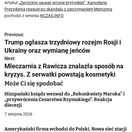
Artykuł
„Zwrócimy uwagę stronie brytyjskiej”. Kancelaria
Prezydenta reaguje po skandalu z zatrzymaniem Mentzena
pochodzi z serwisu
NCZAS.INFO
.
Previous:
N
Trump ogłasza trzydniowy rozejm Rosji i
a
Ukrainy oraz wymianę jeńców
w
Next:
Mleczarnia z Rawicza znalazła sposób na
i
kryzys. Z serwatki powstają kosmetyki
g
Może Ci się spodobać
a
Hiszpański ksiądz wezwał do „Rekonkwisty Maroka” i
„przywrócenia Cesarstwa Rzymskiego”. Reakcja
c
diecezji
j
7 sierpnia 2026
a
Amerykański firma wchodzi do Polski. Nowa sieć stacji