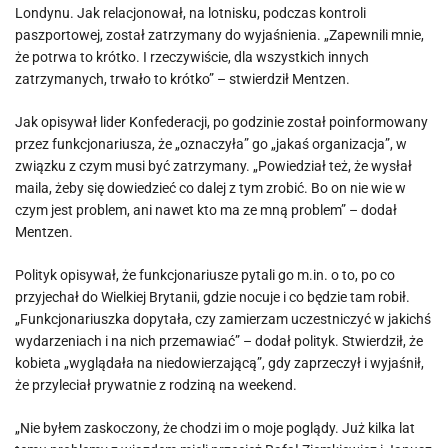
Londynu. Jak relacjonował, na lotnisku, podczas kontroli
paszportowej, został zatrzymany do wyjaśnienia. „Zapewnili mnie,
że potrwa to krótko. I rzeczywiście, dla wszystkich innych
zatrzymanych, trwało to krótko” – stwierdził Mentzen.
Jak opisywał lider Konfederacji, po godzinie został poinformowany
przez funkcjonariusza, że „oznaczyła” go „jakaś organizacja”, w
związku z czym musi być zatrzymany. „Powiedział też, że wysłał
maila, żeby się dowiedzieć co dalej z tym zrobić. Bo on nie wie w
czym jest problem, ani nawet kto ma ze mną problem” – dodał
Mentzen.
Polityk opisywał, że funkcjonariusze pytali go m.in. o to, po co
przyjechał do Wielkiej Brytanii, gdzie nocuje i co będzie tam robił.
„Funkcjonariuszka dopytała, czy zamierzam uczestniczyć w jakichś
wydarzeniach i na nich przemawiać” – dodał polityk. Stwierdził, że
kobieta „wyglądała na niedowierzającą”, gdy zaprzeczył i wyjaśnił,
że przyleciał prywatnie z rodziną na weekend.
„Nie byłem zaskoczony, że chodzi im o moje poglądy. Już kilka lat