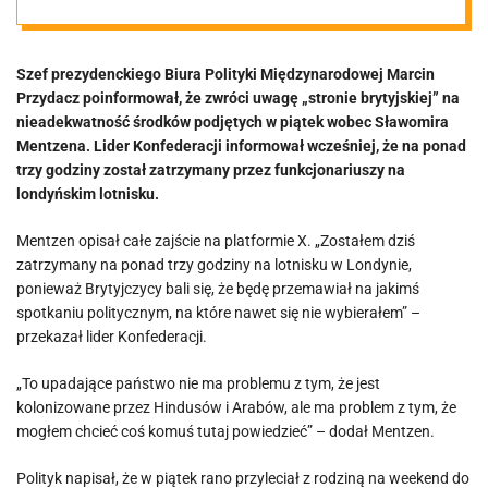
Prezydenta
Szef prezydenckiego Biura Polityki Międzynarodowej Marcin
reaguje po
Przydacz poinformował, że zwróci uwagę „stronie brytyjskiej” na
nieadekwatność środków podjętych w piątek wobec Sławomira
skandalu z
Mentzena. Lider Konfederacji informował wcześniej, że na ponad
trzy godziny został zatrzymany przez funkcjonariuszy na
londyńskim lotnisku.
zatrzymaniem
Mentzen opisał całe zajście na platformie X. „Zostałem dziś
Mentzena
zatrzymany na ponad trzy godziny na lotnisku w Londynie,
ponieważ Brytyjczycy bali się, że będę przemawiał na jakimś
spotkaniu politycznym, na które nawet się nie wybierałem” –
przekazał lider Konfederacji.
„To upadające państwo nie ma problemu z tym, że jest
kolonizowane przez Hindusów i Arabów, ale ma problem z tym, że
mogłem chcieć coś komuś tutaj powiedzieć” – dodał Mentzen.
Polityk napisał, że w piątek rano przyleciał z rodziną na weekend do