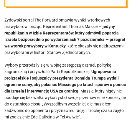
Koalicja
Żydowski portal The Forward omawia wyniki wtorkowych
Żydowska
prawyborów pisząc: Reprezentant Thomas Massie —
jedyny
republikanin w Izbie Reprezentantów, który odmówił poparcia
świętuje wynik
Izraela bezpośrednio po wydarzeniach 7 października — przegrał
we wtorek prawybory w Kentucky
, które okazały się najdroższymi
prawyborami w historii Stanów Zjednoczonych.
Wybory przerodziły się w wojnę zastępczą o Izrael, politykę
zagraniczną i przyszłość Partii Republikańskiej.
Ugrupowania
proizraelskie i sojusznicy prezydenta Donalda Trumpa wydali
ogromne sumy, aby pokonać Massiego po latach sporów o pomoc
dla Izraela i interwencję USA za granicą.
Massie, który nigdy nie
poddaje się bez walki, wykorzystał swoje przemówienie koncesyjne
do ostatniego ciosu: „Wyszedłbym wcześniej, ale musiałem
zadzwonić do oponenta i przyznać mu rację. I trochę czasu zajęło
mi znalezienie Eda Gallreina w Tel Awiwie”.