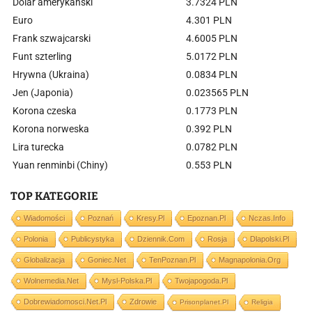
Dolar amerykański
3.7324 PLN
Euro
4.301 PLN
Frank szwajcarski
4.6005 PLN
Funt szterling
5.0172 PLN
Hrywna (Ukraina)
0.0834 PLN
Jen (Japonia)
0.023565 PLN
Korona czeska
0.1773 PLN
Korona norweska
0.392 PLN
Lira turecka
0.0782 PLN
Yuan renminbi (Chiny)
0.553 PLN
TOP KATEGORIE
Wiadomości
Poznań
Kresy.pl
Epoznan.pl
Nczas.info
Polonia
Publicystyka
Dziennik.com
Rosja
Dlapolski.pl
Globalizacja
Goniec.net
TenPoznan.pl
Magnapolonia.org
Wolnemedia.net
Mysl-Polska.pl
Twojapogoda.pl
Dobrewiadomosci.net.pl
Zdrowie
Prisonplanet.pl
Religia