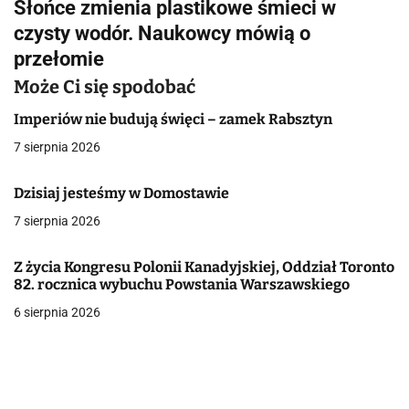
g
Słońce zmienia plastikowe śmieci w
czysty wodór. Naukowcy mówią o
a
przełomie
c
Może Ci się spodobać
j
Imperiów nie budują święci – zamek Rabsztyn
a
7 sierpnia 2026
w
Dzisiaj jesteśmy w Domostawie
p
7 sierpnia 2026
i
Z życia Kongresu Polonii Kanadyjskiej, Oddział Toronto
s
82. rocznica wybuchu Powstania Warszawskiego
u
6 sierpnia 2026