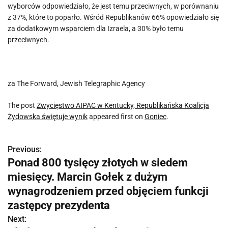
wyborców odpowiedziało, że jest temu przeciwnych, w porównaniu
z 37%, które to poparło. Wśród Republikanów 66% opowiedziało się
za dodatkowym wsparciem dla Izraela, a 30% było temu
przeciwnych.
za The Forward, Jewish Telegraphic Agency
The post
Zwycięstwo AIPAC w Kentucky, Republikańska Koalicja
Żydowska świętuje wynik
appeared first on
Goniec
.
Previous:
N
Ponad 800 tysięcy złotych w siedem
a
miesięcy. Marcin Gołek z dużym
w
wynagrodzeniem przed objęciem funkcji
zastępcy prezydenta
i
Next: