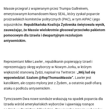
Massie przegrał z wspieranym przez Trumpa Gallreinem,
emerytowanym komandosem Navy SEAL, który zyskał poparcie
proizraelskich komitetów politycznych (PAC), w tym AIPAC i jego
sojuszników.
Republikańska Koalicja Żydowska świętowała wynik,
zauważając, że Massie wielokrotnie głosował przeciwko pakietom
pomocowym dla Izraela i dwupartyjnym rezolucjom
antysemickim.
Reprezentant Mike Lawler , republikanin popierający Izrael i
reprezentujący okręg wyborczy w Nowym Jorku, w którym
większość stanowią Żydzi, napisał na Twitterze :
„Mój lud się
wypowiedział. Szalom @RepThomasMassie”.
Lawler jest
katolikiem, ale często mylony jest z Żydem , a ostatnio padł ofiarą
ataku o podłożu antysemickim .
Tymczasem Dwa nowe sondaże wskazują na spadek poparcia dla
Izraela wśród amerykańskich wyborców i ujawniają rosnące