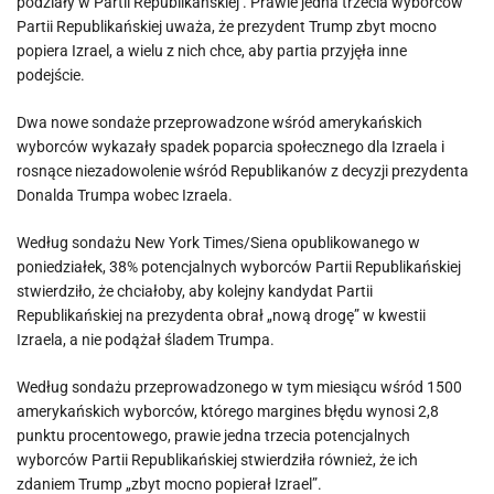
podziały w Partii Republikańskiej . Prawie jedna trzecia wyborców
Partii Republikańskiej uważa, że ​​prezydent Trump zbyt mocno
popiera Izrael, a wielu z nich chce, aby partia przyjęła inne
podejście.
Dwa nowe sondaże przeprowadzone wśród amerykańskich
wyborców wykazały spadek poparcia społecznego dla Izraela i
rosnące niezadowolenie wśród Republikanów z decyzji prezydenta
Donalda Trumpa wobec Izraela.
Według sondażu New York Times/Siena opublikowanego w
poniedziałek, 38% potencjalnych wyborców Partii Republikańskiej
stwierdziło, że chciałoby, aby kolejny kandydat Partii
Republikańskiej na prezydenta obrał „nową drogę” w kwestii
Izraela, a nie podążał śladem Trumpa.
Według sondażu przeprowadzonego w tym miesiącu wśród 1500
amerykańskich wyborców, którego margines błędu wynosi 2,8
punktu procentowego, prawie jedna trzecia potencjalnych
wyborców Partii Republikańskiej stwierdziła również, że ich
zdaniem Trump „zbyt mocno popierał Izrael”.