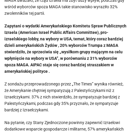
MAGA uważało, że rząd Izraela ma zbyt duży wpływ, podczas gdy
wśród wyborców spoza MAGA takie stanowisko wyraziło 32%
zwolenników tej partii.
Zapytani o wydatki Amerykańskiego Komitetu Spraw Publicznych
Izraela (American Israel Public Affairs Committee), pro-
izraelskiego lobby, na wybory w USA, temat, który coraz bardziej
dzieli amerykańskich Żydów , 20% wyborców Trumpa z MAGA
stwierdziło, że sprzeciwia się „wysiłkom grupy mającym na celu
wpłynięcie na wybory w USA”, w porównaniu z 31% wyborców
spoza MAGA. AIPAC staje się coraz bardziej straszakiem w
amerykańskiej polityce .
Z sondażu przeprowadzonego przez „The Times” wynika również,
że Amerykanie chętniej sympatyzują z Palestyńczykami niż z
Izraelczykami. 37% z nich stwierdziło, że sympatyzuje bardziej z
Palestyńczykami, podczas gdy 35% przyznało, że sympatyzuje
bardziej z Izraelczykami.
Na pytanie, czy Stany Zjednoczone powinny zapewnić Izraelowi
dodatkowe wsparcie gospodarcze i militarne, 57% amerykańskich