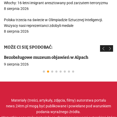
Włochy: 16-letni imigrant aresztowany pod zarzutem terroryzmu
8 sierpnia 2026
Polska trzecia na świecie w Olimpiadzie Sztucznej Inteligencji.
Wszyscy nasi reprezentanci zdobyli medale
8 sierpnia 2026
MOŻE CI SIĘ SPODOBAĆ:
Bezobsługowe muzeum objawień w Alpach
9 sierpnia 2026
Materiały (treści, artykuły, zdjęcia, filmy) autorstwa portalu
news.24tm.pl mogą być publikowane i powielane pod warunkiem
podania wyraźnego źródła.