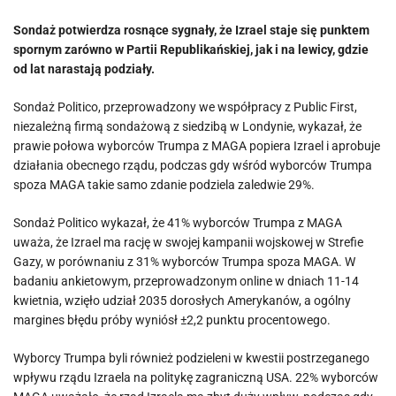
Sondaż potwierdza rosnące sygnały, że Izrael staje się punktem
spornym zarówno w Partii Republikańskiej, jak i na lewicy, gdzie
od lat narastają podziały.
Sondaż Politico, przeprowadzony we współpracy z Public First,
niezależną firmą sondażową z siedzibą w Londynie, wykazał, że
prawie połowa wyborców Trumpa z MAGA popiera Izrael i aprobuje
działania obecnego rządu, podczas gdy wśród wyborców Trumpa
spoza MAGA takie samo zdanie podziela zaledwie 29%.
Sondaż Politico wykazał, że 41% wyborców Trumpa z MAGA
uważa, że ​​Izrael ma rację w swojej kampanii wojskowej w Strefie
Gazy, w porównaniu z 31% wyborców Trumpa spoza MAGA. W
badaniu ankietowym, przeprowadzonym online w dniach 11-14
kwietnia, wzięło udział 2035 dorosłych Amerykanów, a ogólny
margines błędu próby wyniósł ±2,2 punktu procentowego.
Wyborcy Trumpa byli również podzieleni w kwestii postrzeganego
wpływu rządu Izraela na politykę zagraniczną USA. 22% wyborców