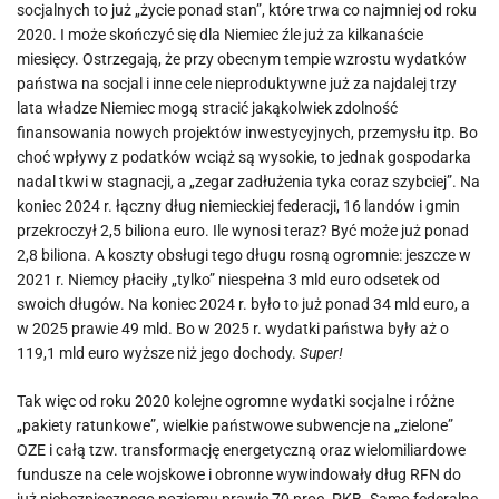
socjalnych to już „życie ponad stan”, które trwa co najmniej od roku
2020. I może skończyć się dla Niemiec źle już za kilkanaście
miesięcy. Ostrzegają, że przy obecnym tempie wzrostu wydatków
państwa na socjal i inne cele nieproduktywne już za najdalej trzy
lata władze Niemiec mogą stracić jakąkolwiek zdolność
finansowania nowych projektów inwestycyjnych, przemysłu itp. Bo
choć wpływy z podatków wciąż są wysokie, to jednak gospodarka
nadal tkwi w stagnacji, a „zegar zadłużenia tyka coraz szybciej”. Na
koniec 2024 r. łączny dług niemieckiej federacji, 16 landów i gmin
przekroczył 2,5 biliona euro. Ile wynosi teraz? Być może już ponad
2,8 biliona. A koszty obsługi tego długu rosną ogromnie: jeszcze w
2021 r. Niemcy płaciły „tylko” niespełna 3 mld euro odsetek od
swoich długów. Na koniec 2024 r. było to już ponad 34 mld euro, a
w 2025 prawie 49 mld. Bo w 2025 r. wydatki państwa były aż o
119,1 mld euro wyższe niż jego dochody.
Super!
Tak więc od roku 2020 kolejne ogromne wydatki socjalne i różne
„pakiety ratunkowe”, wielkie państwowe subwencje na „zielone”
OZE i całą tzw. transformację energetyczną oraz wielomiliardowe
fundusze na cele wojskowe i obronne wywindowały dług RFN do