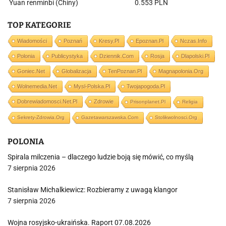
Yuan renminbi (Chiny)
0.553 PLN
TOP KATEGORIE
Wiadomości
Poznań
Kresy.pl
Epoznan.pl
Nczas.info
Polonia
Publicystyka
Dziennik.com
Rosja
Dlapolski.pl
Goniec.net
Globalizacja
TenPoznan.pl
Magnapolonia.org
Wolnemedia.net
Mysl-Polska.pl
Twojapogoda.pl
Dobrewiadomosci.net.pl
Zdrowie
Prisonplanet.pl
Religia
Sekrety-Zdrowia.org
Gazetawarszawska.com
Stolikwolnosci.org
POLONIA
Spirala milczenia – dlaczego ludzie boją się mówić, co myślą
7 sierpnia 2026
Stanisław Michalkiewicz: Rozbieramy z uwagą klangor
7 sierpnia 2026
Wojna rosyjsko-ukraińska. Raport 07.08.2026