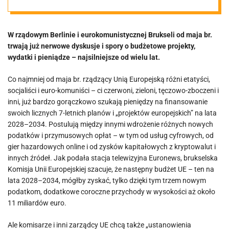
projekty
W rządowym Berlinie i eurokomunistycznej Brukseli od maja br.
trwają już nerwowe dyskusje i spory o budżetowe projekty,
wydatki i pieniądze – najsilniejsze od wielu lat.
Co najmniej od maja br. rządzący Unią Europejską różni etatyści,
socjaliści i euro-komuniści – ci czerwoni, zieloni, tęczowo-zboczeni i
inni, już bardzo gorączkowo szukają pieniędzy na finansowanie
swoich licznych 7-letnich planów i „projektów europejskich” na lata
2028–2034. Postulują między innymi wdrożenie różnych nowych
podatków i przymusowych opłat – w tym od usług cyfrowych, od
gier hazardowych online i od zysków kapitałowych z kryptowalut i
innych źródeł. Jak podała stacja telewizyjna Euronews, brukselska
Komisja Unii Europejskiej szacuje, że następny budżet UE – ten na
lata 2028–2034, mógłby zyskać, tylko dzięki tym trzem nowym
podatkom, dodatkowe coroczne przychody w wysokości aż około
11 miliardów euro.
Ale komisarze i inni zarządcy UE chcą także „ustanowienia