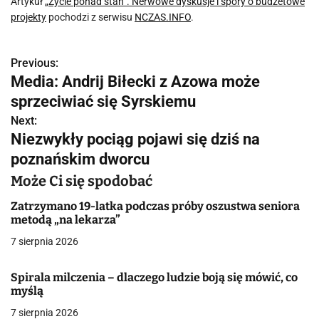
Artykuł
„Życie ponad stan”. Nerwowe dyskusje i spory o budżetowe
projekty
pochodzi z serwisu
NCZAS.INFO
.
Previous:
N
Media: Andrij Biłecki z Azowa może
a
sprzeciwiać się Syrskiemu
w
Next:
Niezwykły pociąg pojawi się dziś na
i
poznańskim dworcu
g
Może Ci się spodobać
a
Zatrzymano 19-latka podczas próby oszustwa seniora
metodą „na lekarza”
c
7 sierpnia 2026
j
Spirala milczenia – dlaczego ludzie boją się mówić, co
a
myślą
w
7 sierpnia 2026