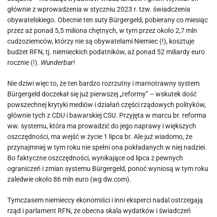
głównie z wprowadzenia w styczniu 2023 r. tzw. świadczenia
obywatelskiego. Obecnie ten suty Bürgergeld, pobierany co miesiąc
przez aż ponad 5,5 miliona chętnych, w tym przez około 2,7 mln
cudzoziemców, którzy nie są obywatelami Niemiec (!), kosztuje
budżet RFN, tj. niemieckich podatników, aż ponad 52 miliardy euro
rocznie (!).
Wunderbar!
Nie dziwi więc to, że ten bardzo rozrzutny i marnotrawny system
Bürgergeld doczekał się już pierwszej „reformy” – wskutek dość
powszechnej krytyki mediów i działań części rządowych polityków,
głównie tych z CDU i bawarskiej CSU. Przyjęta w marcu br. reforma
ww. systemu, która ma prowadzić do jego naprawy i większych
oszczędności, ma wejść w życie 1 lipca br. Ale już wiadomo, że
przynajmniej w tym roku nie spełni ona pokładanych w niej nadziei.
Bo faktyczne oszczędności, wynikające od lipca z pewnych
ograniczeń i zmian systemu Bürgergeld, ponoć wyniosą w tym roku
zaledwie około 86 mln euro (wg dw.com).
Tymczasem niemieccy ekonomiści i inni eksperci nadal ostrzegają
rząd i parlament RFN, że obecna skala wydatków i świadczeń