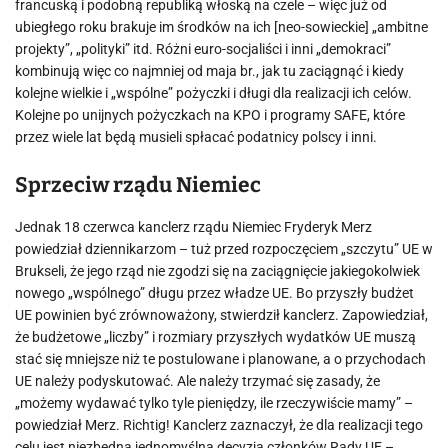
francuską i podobną republiką włoską na czele – więc już od
ubiegłego roku brakuje im środków na ich [neo-sowieckie] „ambitne
projekty”, „polityki” itd. Różni euro-socjaliści i inni „demokraci”
kombinują więc co najmniej od maja br., jak tu zaciągnąć i kiedy
kolejne wielkie i „wspólne” pożyczki i długi dla realizacji ich celów.
Kolejne po unijnych pożyczkach na KPO i programy SAFE, które
przez wiele lat będą musieli spłacać podatnicy polscy i inni.
Sprzeciw rządu Niemiec
Jednak 18 czerwca kanclerz rządu Niemiec Fryderyk Merz
powiedział dziennikarzom – tuż przed rozpoczęciem „szczytu” UE w
Brukseli, że jego rząd nie zgodzi się na zaciągnięcie jakiegokolwiek
nowego „wspólnego” długu przez władze UE. Bo przyszły budżet
UE powinien być zrównoważony, stwierdził kanclerz. Zapowiedział,
że budżetowe „liczby” i rozmiary przyszłych wydatków UE muszą
stać się mniejsze niż te postulowane i planowane, a o przychodach
UE należy podyskutować. Ale należy trzymać się zasady, że
„możemy wydawać tylko tyle pieniędzy, ile rzeczywiście mamy” –
powiedział Merz. Richtig! Kanclerz zaznaczył, że dla realizacji tego
celu jest niezbędna jednomyślna decyzja członków Rady UE –