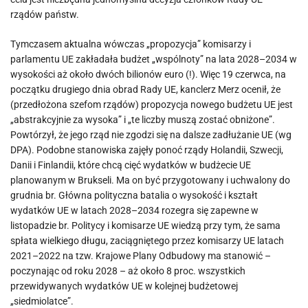
rządów państw.
Tymczasem aktualna wówczas „propozycja” komisarzy i
parlamentu UE zakładała budżet „wspólnoty” na lata 2028–2034 w
wysokości aż około dwóch bilionów euro (!). Więc 19 czerwca, na
początku drugiego dnia obrad Rady UE, kanclerz Merz ocenił, że
(przedłożona szefom rządów) propozycja nowego budżetu UE jest
„abstrakcyjnie za wysoka” i „te liczby muszą zostać obniżone”.
Powtórzył, że jego rząd nie zgodzi się na dalsze zadłużanie UE (wg
DPA). Podobne stanowiska zajęły ponoć rządy Holandii, Szwecji,
Danii i Finlandii, które chcą cięć wydatków w budżecie UE
planowanym w Brukseli. Ma on być przygotowany i uchwalony do
grudnia br. Główna polityczna batalia o wysokość i kształt
wydatków UE w latach 2028–2034 rozegra się zapewne w
listopadzie br. Politycy i komisarze UE wiedzą przy tym, że sama
spłata wielkiego długu, zaciągniętego przez komisarzy UE latach
2021–2022 na tzw. Krajowe Plany Odbudowy ma stanowić –
poczynając od roku 2028 – aż około 8 proc. wszystkich
przewidywanych wydatków UE w kolejnej budżetowej
„siedmiolatce”.