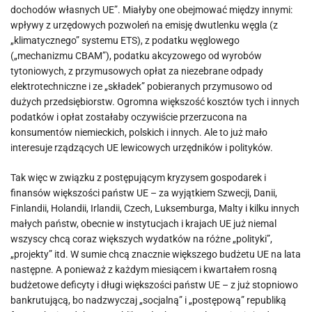
dochodów własnych UE”. Miałyby one obejmować między innymi:
wpływy z urzędowych pozwoleń na emisję dwutlenku węgla (z
„klimatycznego” systemu ETS), z podatku węglowego
(„mechanizmu CBAM”), podatku akcyzowego od wyrobów
tytoniowych, z przymusowych opłat za niezebrane odpady
elektrotechniczne i ze „składek” pobieranych przymusowo od
dużych przedsiębiorstw. Ogromna większość kosztów tych i innych
podatków i opłat zostałaby oczywiście przerzucona na
konsumentów niemieckich, polskich i innych. Ale to już mało
interesuje rządzących UE lewicowych urzędników i polityków.
Tak więc w związku z postępującym kryzysem gospodarek i
finansów większości państw UE – za wyjątkiem Szwecji, Danii,
Finlandii, Holandii, Irlandii, Czech, Luksemburga, Malty i kilku innych
małych państw, obecnie w instytucjach i krajach UE już niemal
wszyscy chcą coraz większych wydatków na różne „polityki”,
„projekty” itd. W sumie chcą znacznie większego budżetu UE na lata
następne. A ponieważ z każdym miesiącem i kwartałem rosną
budżetowe deficyty i długi większości państw UE – z już stopniowo
bankrutującą, bo nadzwyczaj „socjalną” i „postępową” republiką