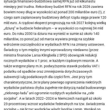
sytuacja finansowo-budżetowa samej RFN już od kilkunastu
miesięcy jest trudna. Rekordowy budżet RFN na rok 2026 zawiera
bowiem nowy dług w wysokości aż ponad 200 miliardów euro (!), z
czego sam zaplanowany budżetowy deficyt rządu sięga prawie 120
mld euro. A rządowi eksperci prognozują na rok 2027 kolejną wielką
„dziurę” w budżecie federalnym – w wysokości co najmniej 34 mld
euro. Do roku 2030 ta dziura ma wynieść w sumie aż około 140
miliardów, co ponoć już od marca wywiera presję na szybkie
wdrożenie oszczędności w wydatkach RFN i na zmiany ustawowe.
Świadczy o tym między innymi wprowadzony niedawno (przez
ministra finansów Larsa Klingbeila z SPD) obowiązek redukcji
rocznych wydatków o 1 proc. w każdym rządowym resorcie. A
także wstępne plany m.in. podwyższenia stawek podatku VAT i
podatku od spadków oraz zmniejszenia dotychczasowych
subwencji i ulg podatkowych dla części firm. Jest przy tym
charakterystyczne, że te plany pewnego ograniczenia niektórych
wydatków państwa chyba zupełnie nie dotyczą nadal budowanego
„zielonego ładu” ani ogromnie rozdętych wydatków na „cele
socjalne”. A w latach 2022–2024 w Niemczech nastąpił aż około
23-procentowy wzrost wydatków federalnych na tzw. świadczenia
socjalne – nie licząc wydatków władz landów i gmin. Wynikał on