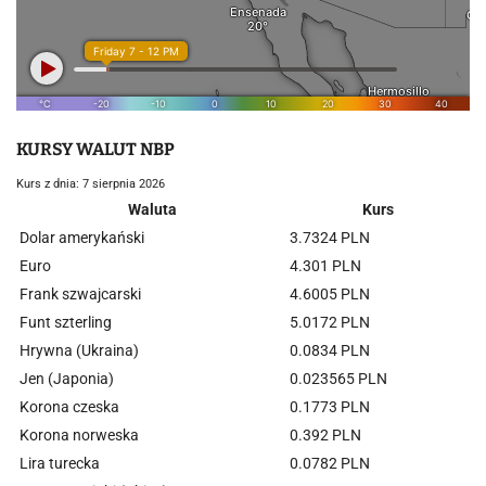
KURSY WALUT NBP
Kurs z dnia: 7 sierpnia 2026
Waluta
Kurs
Dolar amerykański
3.7324 PLN
Euro
4.301 PLN
Frank szwajcarski
4.6005 PLN
Funt szterling
5.0172 PLN
Hrywna (Ukraina)
0.0834 PLN
Jen (Japonia)
0.023565 PLN
Korona czeska
0.1773 PLN
Korona norweska
0.392 PLN
Lira turecka
0.0782 PLN