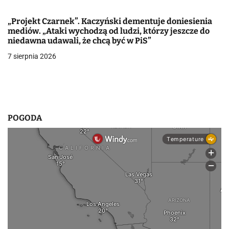
p
„Projekt Czarnek”. Kaczyński dementuje doniesienia
i
mediów. „Ataki wychodzą od ludzi, którzy jeszcze do
niedawna udawali, że chcą być w PiS”
s
7 sierpnia 2026
u
POGODA