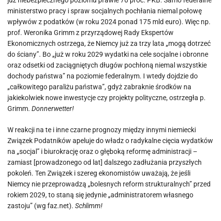
już niebezpiecznego poziomu prawie 70 proc. PKB. Samo federalne
ministerstwo pracy i spraw socjalnych pochłania niemal połowę
wpływów z podatków (w roku 2024 ponad 175 mld euro). Więc np.
prof. Weronika Grimm z przyrządowej Rady Ekspertów
Ekonomicznych ostrzega, że Niemcy już za trzy lata „mogą dotrzeć
do ściany”. Bo „już w roku 2029 wydatki na cele socjalne i obronne
oraz odsetki od zaciągniętych długów pochłoną niemal wszystkie
dochody państwa” na poziomie federalnym. I wtedy dojdzie do
„całkowitego paraliżu państwa”, gdyż zabraknie środków na
jakiekolwiek nowe inwestycje czy projekty polityczne, ostrzegła p.
Grimm.
Donnerwetter!
W reakcji na te i inne czarne prognozy między innymi niemiecki
Związek Podatników apeluje do władz o radykalne cięcia wydatków
na „socjal” i biurokrację oraz o głęboką reformę administracji –
zamiast [prowadzonego od lat] dalszego zadłużania przyszłych
pokoleń. Ten Związek i szereg ekonomistów uważają, że jeśli
Niemcy nie przeprowadzą „bolesnych reform strukturalnych” przed
rokiem 2029, to staną się jedynie „administratorem własnego
zastoju” (wg faz.net).
Schlimm!