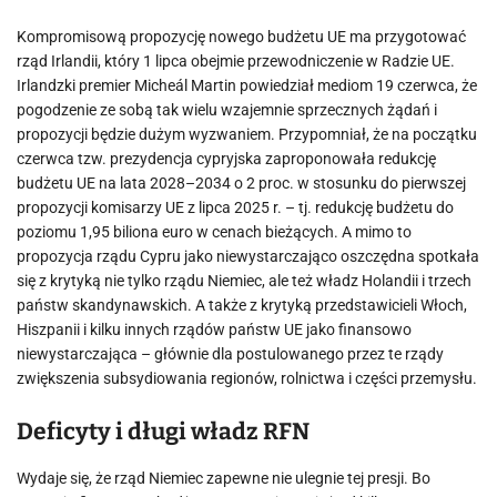
Kompromisową propozycję nowego budżetu UE ma przygotować
rząd Irlandii, który 1 lipca obejmie przewodniczenie w Radzie UE.
Irlandzki premier Micheál Martin powiedział mediom 19 czerwca, że
pogodzenie ze sobą tak wielu wzajemnie sprzecznych żądań i
propozycji będzie dużym wyzwaniem. Przypomniał, że na początku
czerwca tzw. prezydencja cypryjska zaproponowała redukcję
budżetu UE na lata 2028–2034 o 2 proc. w stosunku do pierwszej
propozycji komisarzy UE z lipca 2025 r. – tj. redukcję budżetu do
poziomu 1,95 biliona euro w cenach bieżących. A mimo to
propozycja rządu Cypru jako niewystarczająco oszczędna spotkała
się z krytyką nie tylko rządu Niemiec, ale też władz Holandii i trzech
państw skandynawskich. A także z krytyką przedstawicieli Włoch,
Hiszpanii i kilku innych rządów państw UE jako finansowo
niewystarczająca – głównie dla postulowanego przez te rządy
zwiększenia subsydiowania regionów, rolnictwa i części przemysłu.
Deficyty i długi władz RFN
Wydaje się, że rząd Niemiec zapewne nie ulegnie tej presji. Bo