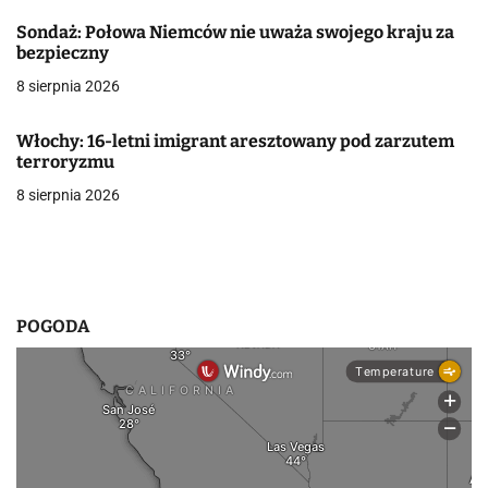
p
Sondaż: Połowa Niemców nie uważa swojego kraju za
bezpieczny
i
8 sierpnia 2026
s
Włochy: 16-letni imigrant aresztowany pod zarzutem
u
terroryzmu
8 sierpnia 2026
POGODA