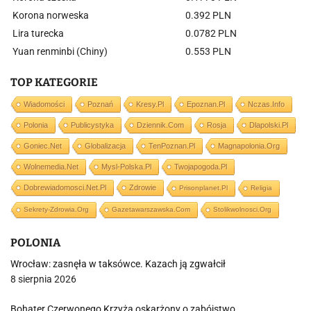
Korona norweska
0.392 PLN
Lira turecka
0.0782 PLN
Yuan renminbi (Chiny)
0.553 PLN
TOP KATEGORIE
Wiadomości
Poznań
Kresy.pl
Epoznan.pl
Nczas.info
Polonia
Publicystyka
Dziennik.com
Rosja
Dlapolski.pl
Goniec.net
Globalizacja
TenPoznan.pl
Magnapolonia.org
Wolnemedia.net
Mysl-Polska.pl
Twojapogoda.pl
Dobrewiadomosci.net.pl
Zdrowie
Prisonplanet.pl
Religia
Sekrety-Zdrowia.org
Gazetawarszawska.com
Stolikwolnosci.org
POLONIA
Wrocław: zasnęła w taksówce. Kazach ją zgwałcił
8 sierpnia 2026
Bohater Czerwonego Krzyża oskarżony o zabójstwo