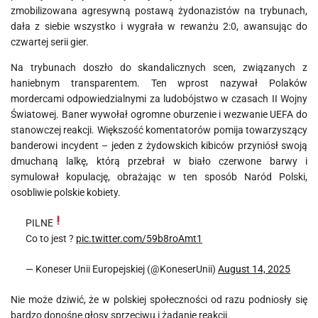
zmobilizowana agresywną postawą żydonazistów na trybunach,
dała z siebie wszystko i wygrała w rewanżu 2:0, awansując do
czwartej serii gier.
Na trybunach doszło do skandalicznych scen, związanych z
haniebnym transparentem. Ten wprost nazywał Polaków
mordercami odpowiedzialnymi za ludobójstwo w czasach II Wojny
Światowej. Baner wywołał ogromne oburzenie i wezwanie UEFA do
stanowczej reakcji. Większość komentatorów pomija towarzyszący
banderowi incydent – jeden z żydowskich kibiców przyniósł swoją
dmuchaną lalkę, którą przebrał w biało czerwone barwy i
symulował kopulację, obrażając w ten sposób Naród Polski,
osobliwie polskie kobiety.
PILNE
Co to jest ?
pic.twitter.com/59b8roAmt1
— Koneser Unii Europejskiej (@KoneserUnii)
August 14, 2025
Nie może dziwić, że w polskiej społeczności od razu podniosły się
bardzo donośne głosy sprzeciwu i żądanie reakcji.