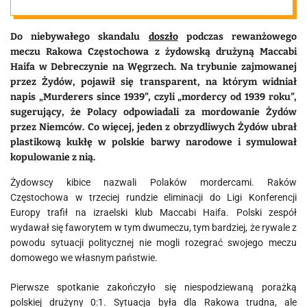
Do niebywałego skandalu
doszło
podczas rewanżowego
meczu Rakowa Częstochowa z żydowską drużyną Maccabi
Haifa w Debreczynie na Węgrzech. Na trybunie zajmowanej
przez Żydów, pojawił się transparent, na którym widniał
napis „Murderers since 1939”, czyli „mordercy od 1939 roku”,
sugerujący, że Polacy odpowiadali za mordowanie Żydów
przez Niemców. Co więcej, jeden z obrzydliwych Żydów ubrał
plastikową kukłę w polskie barwy narodowe i symulował
kopulowanie z nią.
Żydowscy kibice nazwali Polaków mordercami. Raków
Częstochowa w trzeciej rundzie eliminacji do Ligi Konferencji
Europy trafił na izraelski klub Maccabi Haifa. Polski zespół
wydawał się faworytem w tym dwumeczu, tym bardziej, że rywale z
powodu sytuacji politycznej nie mogli rozegrać swojego meczu
domowego we własnym państwie.
Pierwsze spotkanie zakończyło się niespodziewaną porażką
polskiej drużyny 0:1. Sytuacja była dla Rakowa trudna, ale