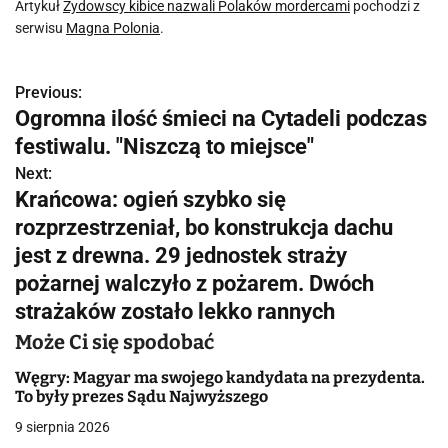
Artykuł
Żydowscy kibice nazwali Polaków mordercami
pochodzi z
serwisu
Magna Polonia
.
Previous:
N
Ogromna ilość śmieci na Cytadeli podczas
a
festiwalu. "Niszczą to miejsce"
w
Next:
Krańcowa: ogień szybko się
i
rozprzestrzeniał, bo konstrukcja dachu
g
jest z drewna. 29 jednostek straży
pożarnej walczyło z pożarem. Dwóch
a
strażaków zostało lekko rannych
c
Może Ci się spodobać
j
Węgry: Magyar ma swojego kandydata na prezydenta.
To były prezes Sądu Najwyższego
a
9 sierpnia 2026
w