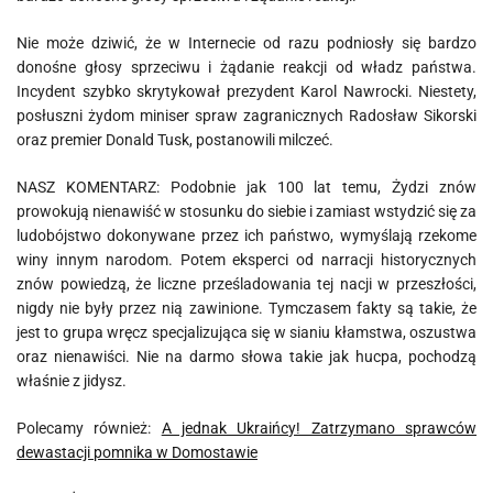
Nie może dziwić, że w Internecie od razu podniosły się bardzo
donośne głosy sprzeciwu i żądanie reakcji od władz państwa.
Incydent szybko skrytykował prezydent Karol Nawrocki. Niestety,
posłuszni żydom miniser spraw zagranicznych Radosław Sikorski
oraz premier Donald Tusk, postanowili milczeć.
NASZ KOMENTARZ: Podobnie jak 100 lat temu, Żydzi znów
prowokują nienawiść w stosunku do siebie i zamiast wstydzić się za
ludobójstwo dokonywane przez ich państwo, wymyślają rzekome
winy innym narodom. Potem eksperci od narracji historycznych
znów powiedzą, że liczne prześladowania tej nacji w przeszłości,
nigdy nie były przez nią zawinione. Tymczasem fakty są takie, że
jest to grupa wręcz specjalizująca się w sianiu kłamstwa, oszustwa
oraz nienawiści. Nie na darmo słowa takie jak hucpa, pochodzą
właśnie z jidysz.
Polecamy również:
A jednak Ukraińcy! Zatrzymano sprawców
dewastacji pomnika w Domostawie