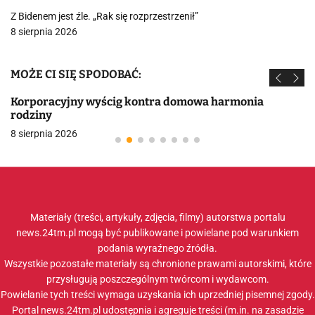
Z Bidenem jest źle. „Rak się rozprzestrzenił”
8 sierpnia 2026
MOŻE CI SIĘ SPODOBAĆ:
Korporacyjny wyścig kontra domowa harmonia
rodziny
8 sierpnia 2026
Materiały (treści, artykuły, zdjęcia, filmy) autorstwa portalu
news.24tm.pl mogą być publikowane i powielane pod warunkiem
podania wyraźnego źródła.
Wszystkie pozostałe materiały są chronione prawami autorskimi, które
przysługują poszczególnym twórcom i wydawcom.
Powielanie tych treści wymaga uzyskania ich uprzedniej pisemnej zgody.
Portal news.24tm.pl udostępnia i agreguje treści (m.in. na zasadzie