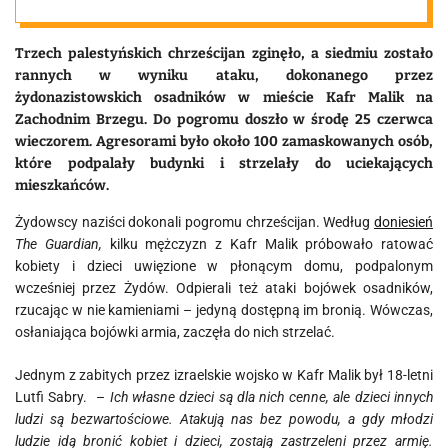
chrześcijan
Trzech palestyńskich chrześcijan zginęło, a siedmiu zostało
rannych w wyniku ataku, dokonanego przez
żydonazistowskich osadników w mieście Kafr Malik na
Zachodnim Brzegu. Do pogromu doszło w środę 25 czerwca
wieczorem. Agresorami było około 100 zamaskowanych osób,
które podpalały budynki i strzelały do uciekających
mieszkańców.
Żydowscy naziści dokonali pogromu chrześcijan. Według
doniesień
The Guardian,
kilku mężczyzn z Kafr Malik próbowało ratować
kobiety i dzieci uwięzione w płonącym domu, podpalonym
wcześniej przez Żydów. Odpierali też ataki bojówek osadników,
rzucając w nie kamieniami – jedyną dostępną im bronią. Wówczas,
osłaniająca bojówki armia, zaczęła do nich strzelać.
Jednym z zabitych przez izraelskie wojsko w Kafr Malik był 18-letni
Lutfi Sabry. –
Ich własne dzieci są dla nich cenne, ale dzieci innych
ludzi są bezwartościowe. Atakują nas bez powodu, a gdy młodzi
ludzie idą bronić kobiet i dzieci, zostają zastrzeleni przez armię.