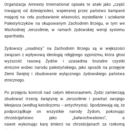
Organizacja Amnesty International opisała te ataki jako „część
trwającej od dziesięcioleci, wspieranej przez państwo kampanii
mającej na celu pozbawianie własności, wysiedlanie i uciskanie
Palestyńczyków na okupowanym Zachodnim Brzegu, w tym we
Wschodniej Jerozolimie, w ramach żydowskiej wersji systemu
apartheidu.
Żydowscy „osadnicy” na Zachodnim Brzegu są w większości
związani z wpływową ideologią religijnego syjonizmu, która głosi
wyższość rasową Żydów i uzasadnia brutalne czystki
etniczne wobec narodu palestyńskiego, jako sposób na przejęcie
Ziemi Świętej i zbudowanie wyłącznego żydowskiego państwa
etnicznego.
Po przejęciu kontroli nad całym
lebensraumem
, Żydzi zamierzają
zbudować trzecią świątynię w Jerozolimie i powitać swojego
Mesjasza (według katolicyzmu – antychrysta). Spodziewają się, że
podporządkuje on wszystkie narody Żydom, pokonując
chrześcijaństwo jako „bałwochwalstwo”, a
nawet wykonując karę śmierci na chrześcijanach za rzekomą