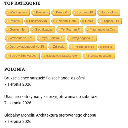
TOP KATEGORIE
Wiadomości
Poznań
Kresy.pl
Epoznan.pl
Nczas.info
Polonia
Publicystyka
Dziennik.com
Rosja
Dlapolski.pl
Goniec.net
Globalizacja
TenPoznan.pl
Magnapolonia.org
Wolnemedia.net
Mysl-Polska.pl
Twojapogoda.pl
Dobrewiadomosci.net.pl
Zdrowie
Prisonplanet.pl
Religia
Sekrety-Zdrowia.org
Gazetawarszawska.com
Stolikwolnosci.org
POLONIA
Bruksela chce narzucić Polsce handel dziećmi
7 sierpnia 2026
Ukrainiec zatrzymany za przygotowania do sabotażu
7 sierpnia 2026
Globalny Monolit: Architektura sterowanego chaosu
7 sierpnia 2026