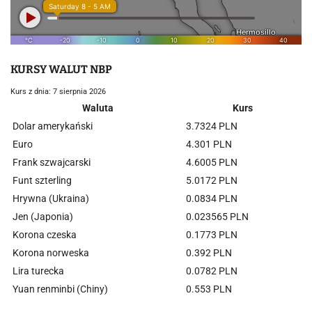
KURSY WALUT NBP
Kurs z dnia: 7 sierpnia 2026
Waluta
Kurs
Dolar amerykański
3.7324 PLN
Euro
4.301 PLN
Frank szwajcarski
4.6005 PLN
Funt szterling
5.0172 PLN
Hrywna (Ukraina)
0.0834 PLN
Jen (Japonia)
0.023565 PLN
Korona czeska
0.1773 PLN
Korona norweska
0.392 PLN
Lira turecka
0.0782 PLN
Yuan renminbi (Chiny)
0.553 PLN