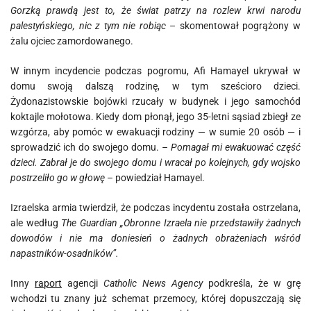
Gorzką prawdą jest to, że świat patrzy na rozlew krwi narodu
palestyńskiego, nic z tym nie robiąc
– skomentował pogrążony w
żalu ojciec zamordowanego.
W innym incydencie podczas pogromu, Afi Hamayel ukrywał w
domu swoją dalszą rodzinę, w tym sześcioro dzieci.
Żydonazistowskie bojówki rzucały w budynek i jego samochód
koktajle mołotowa. Kiedy dom płonął, jego 35-letni sąsiad zbiegł ze
wzgórza, aby pomóc w ewakuacji rodziny — w sumie 20 osób — i
sprowadzić ich do swojego domu.
– Pomagał mi ewakuować część
dzieci. Zabrał je do swojego domu i wracał po kolejnych, gdy wojsko
postrzeliło go w głowę
– powiedział Hamayel.
Izraelska armia twierdził, że ​​podczas incydentu została ostrzelana,
ale według
The Guardian
„Obronne Izraela nie przedstawiły żadnych
dowodów i nie ma doniesień o żadnych obrażeniach wśród
napastników-osadników”.
Inny
raport
agencji
Catholic News Agency
podkreśla, że w grę
wchodzi tu znany już schemat przemocy, której dopuszczają się