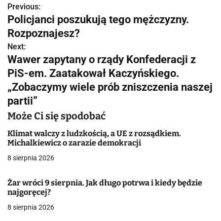
Previous:
N
Policjanci poszukują tego mężczyzny.
a
Rozpoznajesz?
w
Next:
Wawer zapytany o rządy Konfederacji z
i
PiS-em. Zaatakował Kaczyńskiego.
g
„Zobaczymy wiele prób zniszczenia naszej
partii”
a
Może Ci się spodobać
c
Klimat walczy z ludzkością, a UE z rozsądkiem.
j
Michalkiewicz o zarazie demokracji
a
8 sierpnia 2026
w
Żar wróci 9 sierpnia. Jak długo potrwa i kiedy będzie
najgoręcej?
p
8 sierpnia 2026
i