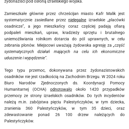
żydonaziści pod osłoną izraelskiego wojska.
Zamieszkałe głównie przez chrześcijan miasto Kafr Malik jest
systematycznie zasiedlane przez
nielegalne
izraelskie „placówki
osadnicze”, a jego mieszkańcy coraz częściej padają ofiarą
podpaleń mieszkań, upraw, kradzieży sprzętu i brutalnego
uniemożliwiania rolnikom dotarcia do pól uprawnych, w celu
zebrania plonów. Miejscowi uważają żydowska agresję za
„część
systematycznych działań mających na celu ich ekonomiczne
uduszenie i wypędzenie”.
Tego typu przemoc, dokonywana przez żydonazistowskich
osadników nie jest rzadkością na Zachodnim Brzegu. W 2024 roku
Biuro Narodów Zjednoczonych ds. Koordynacji Pomocy
Humanitarnej (OCHA)
odnotowało
około 1420 przypadków
przemocy ze strony izraelskich osadników. Do tych incydentów
należą m.in. zabójstwa pięciu Palestyńczyków, w tym dziecka,
zranienia 360 Palestyńczyków, w tym 35 dzieci, oraz
zdewastowanie ponad 26 100 drzew należących do
Palestyńczyków.