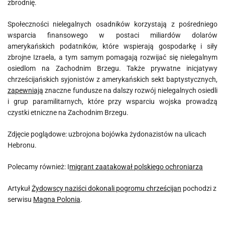
zbrodnię.
Społeczności nielegalnych osadników korzystają z pośredniego
wsparcia finansowego w postaci miliardów dolarów
amerykańskich podatników, które wspierają gospodarkę i siły
zbrojne Izraela, a tym samym pomagają rozwijać się nielegalnym
osiedlom na Zachodnim Brzegu. Także prywatne inicjatywy
chrześcijańskich syjonistów z amerykańskich sekt baptystycznych,
zapewniają
znaczne fundusze na dalszy rozwój nielegalnych osiedli
i grup paramilitarnych, które przy wsparciu wojska prowadzą
czystki etniczne na Zachodnim Brzegu.
Zdjęcie poglądowe: uzbrojona bojówka żydonazistów na ulicach
Hebronu.
Polecamy również: I
migrant zaatakował polskiego ochroniarza
Artykuł
Żydowscy naziści dokonali pogromu chrześcijan
pochodzi z
serwisu
Magna Polonia
.