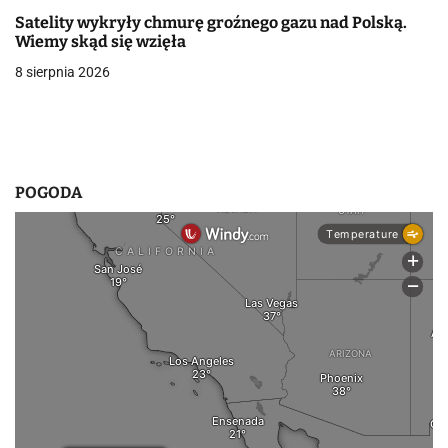
s
Satelity wykryły chmurę groźnego gazu nad Polską.
Wiemy skąd się wzięła
u
8 sierpnia 2026
POGODA